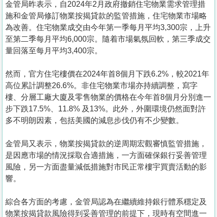
金管局昨表示，自2024年2月政府撤銷住宅物業需求管理措
施和金管局修訂物業按揭貸款的監管措施，住宅物業市場略
為改善。住宅物業成交由今年第一季每月平均3,300宗，上升
至第二季每月平均6,000宗。隨着市場氣氛回軟，第三季成交
量回落至每月平均3,400宗。
然而，官方住宅樓價在2024年首8個月下跌6.2%，較2021年
高位累計調整26.6%。非住宅物業市場亦持續調整，寫字
樓、分層工廠大廈及零售物業的價格在今年首8個月分別進一
步下跌17.5%、11.8% 及13%。此外，外圍環境仍然面對許
多不明朗因素，包括美國的減息步伐仍有不少變數。
金管局又表示，物業按揭貸款的逆周期宏觀審慎監管措施，
是因應市場的情況採取合適措施，一方面確保銀行妥善管理
風險，另一方面盡量減低措施對市民正常樓宇買賣活動的影
響。
綜合各方面的考慮，金管局認為在繼續維持銀行體系穩定及
物業按揭貸款風險得到妥善管理的前提下，現時有空間進一