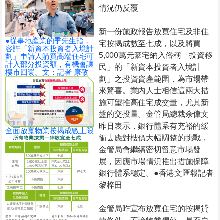
置
情況仍反覆
業
新一份施政報告放寬住宅及非住
手
●從事地產業的季先生指，
宅按揭成數至七成，以及將買
冊
容許「新資本投資者入境計
5,000萬元豪宅納入俗稱「投資移
劃」申請人購買高端住宅可
計入部分投資額，有機會讓
民」的「新資本投資者入境計
關
樓市回暖。文：記者 康敬
劃」之投資資產範圍，為市場帶
於
來驚喜。業內人士相信這兩大措
我
施可望推高住宅成交量，尤其新
們
盤的交投量。金管局總裁余偉文
昨日表示，銀行體系有充裕的緩
全面放寬物業按揭成數上限
衝去應對樓價大幅調整的挑戰，
金管局會繼續密切留意市場發
展，因應市場情況推出措施保障
銀行體系穩定。●香港文匯報記者
黎梓田
金管局昨宣布放寬住宅的按揭貸