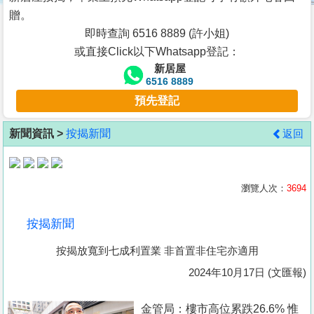
按
贈。
揭
即時查詢 6516 8889 (許小姐)
或直接Click以下Whatsapp登記：
地
新居屋
產
6516 8889
博
預先登記
客
新聞資訊 >
按揭新聞
返回
地
產
新
瀏覽人次：
3694
聞
按揭新聞
數
按揭放寬到七成利置業 非首置非住宅亦適用
據
公
2024年10月17日 (文匯報)
佈
金管局：樓市高位累跌26.6% 惟