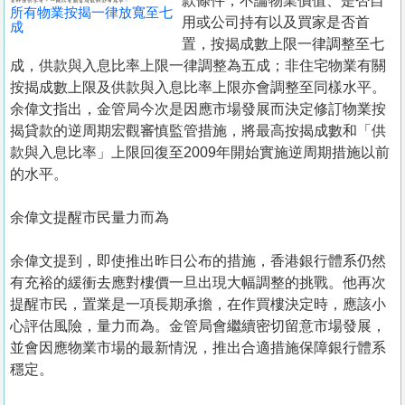
款條件，不論物業價值、是否自
所有物業按揭一律放寬至七
用或公司持有以及買家是否首
成
置，按揭成數上限一律調整至七
成，供款與入息比率上限一律調整為五成；非住宅物業有關
按揭成數上限及供款與入息比率上限亦會調整至同樣水平。
余偉文指出，金管局今次是因應市場發展而決定修訂物業按
揭貸款的逆周期宏觀審慎監管措施，將最高按揭成數和「供
款與入息比率」上限回復至2009年開始實施逆周期措施以前
的水平。
余偉文提醒市民量力而為
余偉文提到，即使推出昨日公布的措施，香港銀行體系仍然
有充裕的緩衝去應對樓價一旦出現大幅調整的挑戰。他再次
提醒市民，置業是一項長期承擔，在作買樓決定時，應該小
心評估風險，量力而為。金管局會繼續密切留意市場發展，
並會因應物業市場的最新情況，推出合適措施保障銀行體系
穩定。