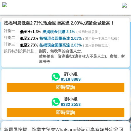
按揭利息低至2.73%,現金回贈高達 2.03%,保證全城最高！
主
計劃一
頁
低至H+1.3%
按揭現金回贈 2.1%
適用於新居屋
代
計劃二
理
低至2.73%
按揭現金回贈高達 2.03%
適用於一手及二手私樓
計劃三
搵
低至2.73%
按揭現金回贈高達 2.03%
適用於轉按套現
銀行特別按揭計劃
劏房、無稅單的自僱人士、
樓/
債務整合、資產審批(適合收入不足人士)、唐樓、村
成
屋等等
交
許小姐
6516 8889
業
即時查詢
主
放
劉小姐
6332 2553
盤
即時查詢
宅
谷
新居屋按揭，準業主預先Whatsapp登記可享有額外宅谷回