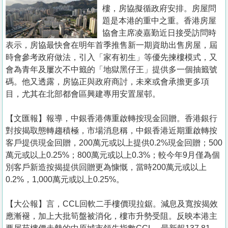
置
樓，房協擬循政府安排。房屋問
業
題是本港的重中之重。香港房屋
協會主席凌嘉勤近日接受訪問時
手
表示，房協最快會在明年首季推售新一期資助出售房屋，屆
冊
時會參考政府做法，引入「家有初生」等優先揀樓模式，又
會為青年及屢次不中籤的「地獄黑仔王」提供多一個抽籤號
關
碼。他又透露，房協正與政府商討，未來或會承擔更多項
於
目，尤其在北部都會區興建專用安置屋邨。
我
們
【文匯報】報導，中銀香港傳重啟轉按現金回贈。香港銀行
對按揭取態轉趨積極，市場消息稱，中銀香港近期重啟轉按
客戶提供現金回贈，200萬元或以上提供0.2%現金回贈；500
萬元或以上0.25%；800萬元或以上0.3%；較今年9月僅為個
別客戶新造按揭提供回贈更為慷慨，當時200萬元或以上
0.2%，1,000萬元或以上0.25%。
【大公報】言，CCL回軟二手樓價現拉鋸。減息及寬按揭效
應漸褪，加上大批筍盤被消化，樓市升勢受阻。反映本港主