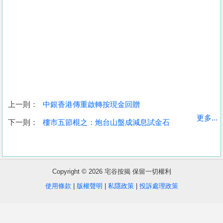
上一則：
中銀香港傳重啟轉按現金回贈
收
更多...
下一則：
樓市五節棍之：炮台山盤成減息試金石
藏
樓
盤
Copyright © 2026 宅谷按揭 保留一切權利
繁
简
ENG
使用條款
|
版權聲明
|
私隱政策
|
投訴處理政策
體
体