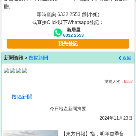
按
贈。
揭
即時查詢 6332 2553 (劉小姐)
或直接Click以下Whatsapp登記：
地
新居屋
產
6332 2553
博
預先登記
客
新聞資訊 >
按揭新聞
返回
地
產
新
瀏覽人次：
9352
聞
按揭新聞
數
今日地產新聞摘要
據
公
2024年11月23日
佈
【東方日報】指，明年首季售