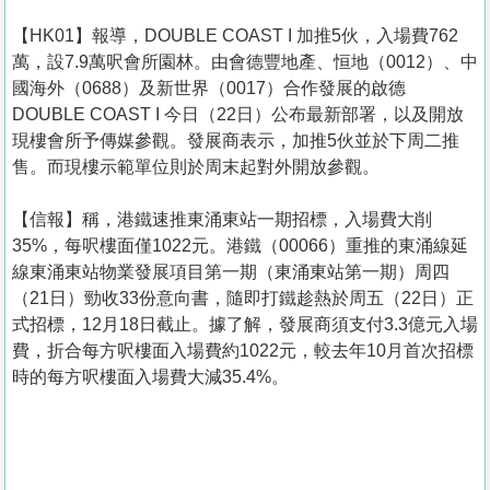
【HK01】報導，DOUBLE COAST I 加推5伙，入場費762
萬，設7.9萬呎會所園林。由會德豐地產、恒地（0012）、中
國海外（0688）及新世界（0017）合作發展的啟德
DOUBLE COAST I 今日（22日）公布最新部署，以及開放
現樓會所予傳媒參觀。發展商表示，加推5伙並於下周二推
售。而現樓示範單位則於周末起對外開放參觀。
【信報】稱，港鐵速推東涌東站一期招標，入場費大削
35%，每呎樓面僅1022元。港鐵（00066）重推的東涌線延
線東涌東站物業發展項目第一期（東涌東站第一期）周四
（21日）勁收33份意向書，隨即打鐵趁熱於周五（22日）正
式招標，12月18日截止。據了解，發展商須支付3.3億元入場
費，折合每方呎樓面入場費約1022元，較去年10月首次招標
時的每方呎樓面入場費大減35.4%。