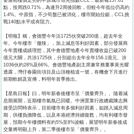
要屋苑樓價走勢的中原城市領先指數CCL，最新報137.81
點，按周跌0.71%，為連升2周後回軟，但較今年低位仍高約
1.4%。中原指，不少筍盤已被消化，樓市開始拉鋸，CCL挑
戰140點水平或有阻力。
【明報】稱，會德豐今年沽1725伙突破200億，超去年全
年。今年樓市「撤辣」，加上減息等利好因素，部分發展商
今年賣樓成績理想，其中會德豐地產今年賣樓收益已破200
億元大關，共涉1725伙，分別超出去年全年156.1億元、涉
1036伙約28%及66%。會德豐地產副主席兼常務董事黃光耀
透露，灣仔春園街項目及山頂種植道一號，有機會下月進行
前期軟銷及宣傳，料明年首季推出。
【星島日報】曰，明年新春後樓市呈「價量齊升」。隨着減
息期展開，近期樓市氣氛已回暖。中洲置業行政總裁陳志興
接受訪問時表示，目前樓市有多個利好因素，如踏入減息周
期，供樓負擔降低，以及本港經濟持續復甦，均有利樓市發
展，預期今年樓價料有約5%至8%波幅，展望明年新春後成
交量將明顯上升，第二季後樓市呈「價量齊升」。