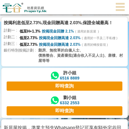
按揭利息低至2.73%,現金回贈高達 2.03%,保證全城最高！
主
計劃一
頁
低至H+1.3%
按揭現金回贈 2.1%
適用於新居屋
代
計劃二
低至2.73%
按揭現金回贈高達 2.03%
理
適用於一手及二手私樓
計劃三
搵
低至2.73%
按揭現金回贈高達 2.03%
適用於轉按套現
銀行特別按揭計劃
劏房、無稅單的自僱人士、
樓/
債務整合、資產審批(適合收入不足人士)、唐樓、村
成
屋等等
交
許小姐
6516 8889
業
即時查詢
主
放
劉小姐
6332 2553
盤
即時查詢
宅
谷
新居屋按揭，準業主預先Whatsapp登記可享有額外宅谷回