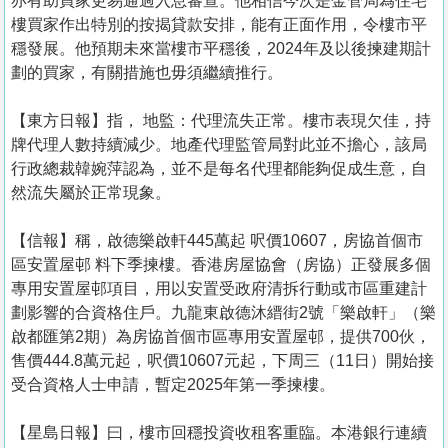
亦有助買家更易通過入息審查。他相信今次是金管局為住宅
樓買家作出特別的按揭貸款安排，能有正面作用，令樓市平
穩發展。他預期未來當樓市平穩後，2024年及以後揀建期計
劃的買家，有關措施也毋須繼續推行。
【東方日報】指， 地監：代理流失正常。樓市表現欠佳，持
牌代理人數持續減少。地產代理監管局對此並不擔心，該局
行政總裁韓婉萍認為，並不是每名代理都能夠促成生意，自
然流失屬於正常現象。
【信報】稱，啟德樂啟軒445萬起 呎價10607，房協首個市
區安置屋邨 料下季揀樓。香港房屋協會（房協）正發展多個
專用安置屋邨項目，用以安置受政府清拆行動或市區重建計
劃影響的合資格住戶。九龍東啟德沐縉街2號「樂啟軒」（樂
啟都匯第2期）為房協首個市區專用安置屋邨，提供700伙，
售價444.8萬元起，呎價10607元起，下周三（11日）開始接
受合資格人士申請，暫定2025年第一季揀樓。
【星島日報】曰，樓市回穩投資收租客重臨。本港銀行連續