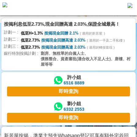
按揭利息低至2.73%,現金回贈高達 2.03%,保證全城最高！
主
計劃一
頁
低至H+1.3%
按揭現金回贈 2.1%
適用於新居屋
代
計劃二
理
低至2.73%
按揭現金回贈高達 2.03%
適用於一手及二手私樓
計劃三
搵
低至2.73%
按揭現金回贈高達 2.03%
適用於轉按套現
銀行特別按揭計劃
劏房、無稅單的自僱人士、
樓/
債務整合、資產審批(適合收入不足人士)、唐樓、村
成
屋等等
交
許小姐
6516 8889
業
即時查詢
主
放
劉小姐
6332 2553
盤
即時查詢
宅
谷
新居屋按揭，準業主預先Whatsapp登記可享有額外宅谷回