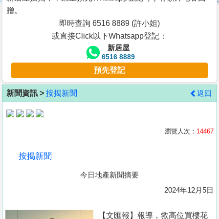
按
贈。
揭
即時查詢 6516 8889 (許小姐)
或直接Click以下Whatsapp登記：
地
新居屋
產
6516 8889
博
預先登記
客
新聞資訊 >
按揭新聞
返回
地
產
新
瀏覽人次：
14467
聞
按揭新聞
數
今日地產新聞摘要
據
公
2024年12月5日
佈
【文匯報】報導，救高位買樓花