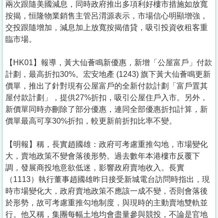
兩次跟隨美國減息，同時政府推出多項利好樓市措施如放寬
按揭，恒隆物業銷售主管呂渭源表示，市場信心明顯增強，
交投跟隨增加，減息加上放寬按揭借貸，吸引投資收租客重
臨市場。
【HK01】報導，黃大仙薈鳴新優惠，新增「公屋富戶」付款
計劃，最高折扣30%。宏安地產 (1243) 旗下黃大仙薈鳴更新
價單，推出了針對現有公屋富戶的全新付款計劃「富戶置其
屋付款計劃」，提供27%折扣，吸引公屋住戶入市。另外，
新價單同時亦刪除了部分優惠，連同全部優惠折扣計算，新
價單最高可享30%折扣，較更新前折扣比率不變。
【明報】稱，長實趙國雄：政府可考慮重推勾地，市場變化
大，賣地政策不變會落後形勢。過去數年本港樓市反覆下
調，發展商投地意欲低迷，影響政府賣地收入。長實
（1113）執行董事趙國雄昨日接受新城電台訪問時指出，現
時市場變化大，政府賣地政策不應該一成不變，否則會落後
於形勢，故可考慮重推勾地制度，與現時的主動賣地雙軌並
行。他又稱，集團每幅土地均會盡量參與競投，不論是官地