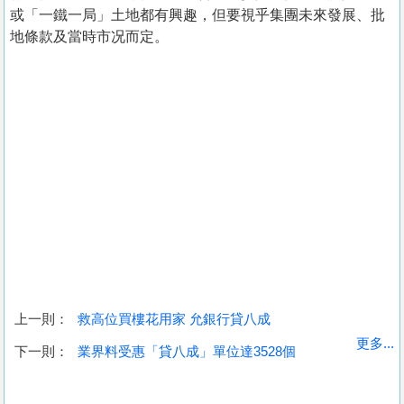
或「一鐵一局」土地都有興趣，但要視乎集團未來發展、批
地條款及當時市况而定。
上一則：
救高位買樓花用家 允銀行貸八成
收
更多...
下一則：
業界料受惠「貸八成」單位達3528個
藏
樓