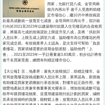
置
用家，允銀行貸八成。金管局兩
業
個月內再出手 逾千人受惠料助穩
定市場信心，繼10月中將按揭貸
手
款最高成數統一放寬至七成後，金管局昨日再出手，容許銀
冊
行向於2021至2023年以建築期付款購入住宅樓花的合資格買
家，將最高七成的按揭貸款上限提升至八成，及將「供款與
關
入息比率」上限五成上調至六成，協助樓市高位買樓花的用
於
家完成交易。有按揭業界人士認為，是次安排可幫助「負資
我
產樓花」買家填補需要的首期金額差額，協助他們「上
們
會」，2021至2023年一手註冊量逾3.83萬宗，初步估計將有
逾千名買家受惠，總體有利穩定樓市信心。
【大公報】言，地產界：避免大規模撻訂，助穩定樓市。金
管局放寬樓花按揭成數和入息比率上限，業界認為，新措施
有助樓花買家更易獲銀行承造按揭，對樓市起正面作用。會
德豐地產副主席兼常務董事黃光耀表示，增加按揭成數可協
助早年購買樓花物業、並選用建築期付款計劃的買家，減輕
其承造按揭時的負擔，能輕鬆上會；放寬供款入息比率上限