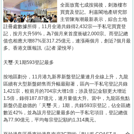
置
全面放寬七成按揭後，刺激樓市
業
買賣及登記。利嘉閣地產研究部
主管陳海潮最新表示，綜合土地
手
註冊處數據所得，11月全港共錄得2,432宗一手私宅買賣登
冊
記，按月大升59%，為7個月來首度衝破2,000宗。而登記總
值也相應大增87%至317.25億元，連漲兩個月，創近7個月最
關
多。香港文匯報訊（記者 梁悅琴）
於
我
天璽·天1期593登記最多
們
按地區劃分，11月港九新界新盤登記量連月全線上升，九龍
區續有大型新盤銷售而升幅最顯著，區內一手私宅登記共錄
1,421宗，較前月的704宗大增1倍；涉及登記金額更大增近
1.5倍，錄得187.87億元，連月量值大升。當中，九龍區焦點
新盤仍是啟德的「天璽·天」1期，共錄593宗登記，佔全區總
數近42%，並為該月登記量最多的一手私宅項目，登記總值
為77.90億元，平均每宗登記額約1,314萬元。