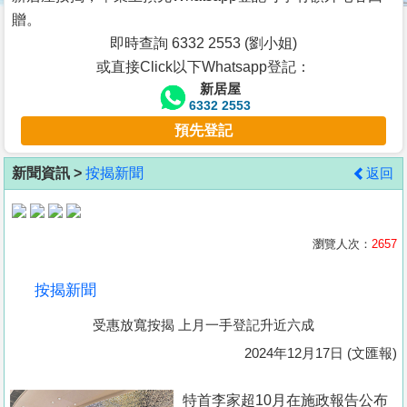
按
贈。
揭
即時查詢 6332 2553 (劉小姐)
或直接Click以下Whatsapp登記：
地
新居屋
產
6332 2553
博
預先登記
客
新聞資訊 >
按揭新聞
返回
地
產
新
瀏覽人次：
2657
聞
按揭新聞
數
受惠放寬按揭 上月一手登記升近六成
據
公
2024年12月17日 (文匯報)
佈
特首李家超10月在施政報告公布