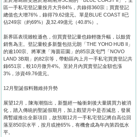
至於港島區受惠於港島南岸3C期的「BLUE COAST II」，全
區一手私宅登記量按月大升84%，共錄得360宗；買賣登記
總值也大增76%，錄得79.62億元。單是BLUE COAST II已
佔249宗（約69%）及32.49億元（40.8%）。
新界區表現雖較遜色，但買賣登記量也錄輕微升幅，以餘貨
銷售為主。登記量較多新盤包括元朗「THE YOHO HUB II」
的逾100宗、將軍澳「海茵莊園」的85宗及屯門「NOVO
LAND 3B期」的82宗等，帶動區內上月一手私宅買賣登記共
錄651宗，較10月微升4%。至於月內買賣登記金額也漲
3%，涉資49.76億元。
12月聖誕假料難維持升勢
展望12月，陳海潮指出，新盤經一輪衝刺後大量購買力被消
化，踏入傳統的聖誕假期月，加上觀望月中是否減息，發展
商暫緩推出全新項目，故預期12月一手私宅登記將自高位回
落至850宗水平，按月或挫65%，有機會成為年內第四低水
平。