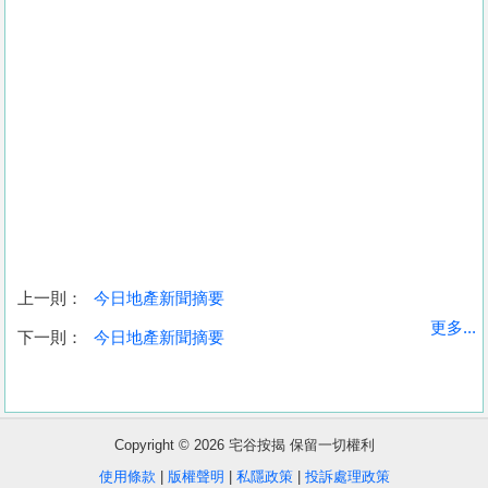
上一則：
今日地產新聞摘要
收
更多...
下一則：
今日地產新聞摘要
藏
樓
盤
Copyright © 2026 宅谷按揭 保留一切權利
繁
简
ENG
使用條款
|
版權聲明
|
私隱政策
|
投訴處理政策