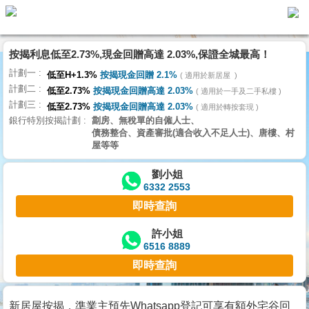
按揭利息低至2.73%,現金回贈高達 2.03%,保證全城最高！
主
計劃一
頁
低至H+1.3%
按揭現金回贈 2.1%
適用於新居屋
代
計劃二
理
低至2.73%
按揭現金回贈高達 2.03%
適用於一手及二手私樓
計劃三
搵
低至2.73%
按揭現金回贈高達 2.03%
適用於轉按套現
銀行特別按揭計劃
劏房、無稅單的自僱人士、
樓/
債務整合、資產審批(適合收入不足人士)、唐樓、村
成
屋等等
交
劉小姐
6332 2553
業
即時查詢
主
放
許小姐
6516 8889
盤
即時查詢
宅
谷
新居屋按揭，準業主預先Whatsapp登記可享有額外宅谷回