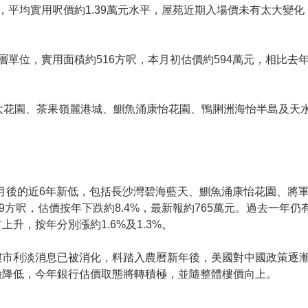
平均實用呎價約1.39萬元水平，屋苑近期入場價未有太大變化
單位，實用面積約516方呎，本月初估價約594萬元，相比去年初
大花園、茶果嶺麗港城、鰂魚涌康怡花園、鴨脷洲海怡半島及天
年4月後的近6年新低，包括長沙灣碧海藍天、鰂魚涌康怡花園、將
9方呎，估價按年下跌約8.4%，最新報約765萬元。過去一年仍
升，按年分別漲約1.6%及1.3%。
樓市利淡消息已被消化，料踏入農曆新年後，美國對中國政策逐
險降低，今年銀行估價取態將轉積極，並隨整體樓價向上。