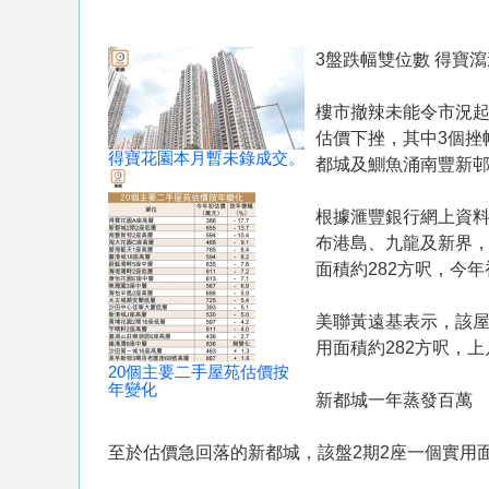
3盤跌幅雙位數 得寶瀉
樓市撤辣未能令市況起
估價下挫，其中3個挫
得寶花園本月暫未錄成交。
都城及鰂魚涌南豐新邨，
根據滙豐銀行網上資料
布港島、九龍及新界，
面積約282方呎，今年
美聯黃遠基表示，該屋
用面積約282方呎，上
20個主要二手屋苑估價按
年變化
新都城一年蒸發百萬
至於估價急回落的新都城，該盤2期2座一個實用面