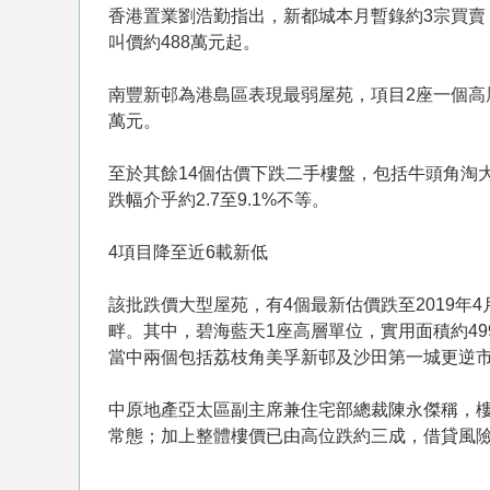
香港置業劉浩勤指出，新都城本月暫錄約3宗買賣，
叫價約488萬元起。
南豐新邨為港島區表現最弱屋苑，項目2座一個高層
萬元。
至於其餘14個估價下跌二手樓盤，包括牛頭角淘
跌幅介乎約2.7至9.1%不等。
4項目降至近6載新低
該批跌價大型屋苑，有4個最新估價跌至2019
畔。其中，碧海藍天1座高層單位，實用面積約49
當中兩個包括荔枝角美孚新邨及沙田第一城更逆市上
中原地產亞太區副主席兼住宅部總裁陳永傑稱，
常態；加上整體樓價已由高位跌約三成，借貸風