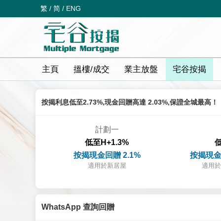
繁
/
简
/
ENG
主頁
搵樓/成交
業主放盤
宅谷按揭
按揭利息低至2.73%,現金回贈高達 2.03%,保證全城最高！
計劃一
低至H+1.3%
低
按揭現金回贈 2.1%
按揭現金
適用於新居屋
適用於
WhatsApp 查詢回贈