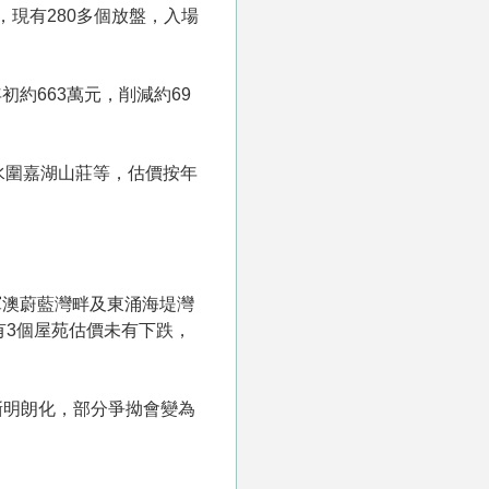
，現有280多個放盤，入場
約663萬元，削減約69
水圍嘉湖山莊等，估價按年
軍澳蔚藍灣畔及東涌海堤灣
有3個屋苑估價未有下跌，
漸明朗化，部分爭拗會變為