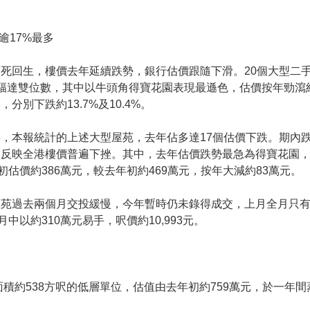
逾17%最多
死回生，樓價去年延續跌勢，銀行估價跟隨下滑。20個大型二
幅達雙位數，其中以牛頭角得寶花園表現最遜色，估價按年勁瀉約
分別下跌約13.7%及10.4%。
，本報統計的上述大型屋苑，去年佔多達17個估價下跌。期內
反映全港樓價普遍下挫。其中，去年估價跌勢最急為得寶花園，
初估價約386萬元，較去年初約469萬元，按年大減約83萬元。
苑過去兩個月交投緩慢，今年暫時仍未錄得成交，上月全月只有
月中以約310萬元易手，呎價約10,993元。
積約538方呎的低層單位，估值由去年初約759萬元，於一年間蒸