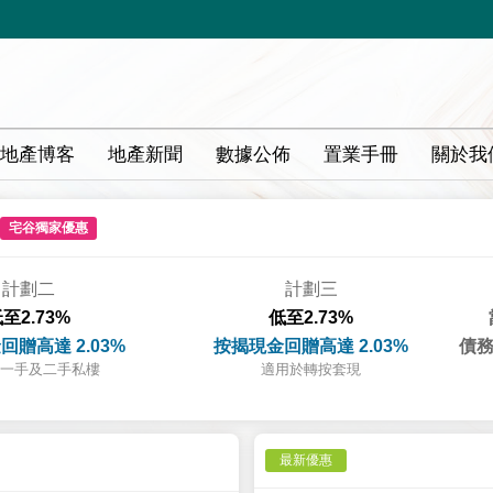
地產博客
地產新聞
數據公佈
置業手冊
關於我
宅谷獨家優惠
計劃二
計劃三
至2.73%
低至2.73%
回贈高達 2.03%
按揭現金回贈高達 2.03%
債務
一手及二手私樓
適用於轉按套現
最新優惠