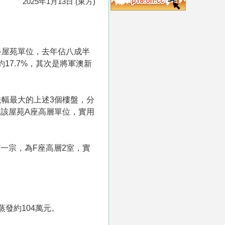
2025年1月13日 (東方)
手屋苑單位，去年佔八成半
17.7%，其次是將軍澳新
跌幅最大的上述3個樓盤，分
該屋苑A座高層單位，實用
一宗，為F座高層2室，實
發約104萬元。