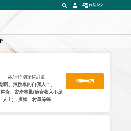
代理登入
們
銀行特別按揭計劃
即時申請
劏房、無稅單的自僱人士、
整合、資產審批(適合收入不足
人士)、唐樓、村屋等等