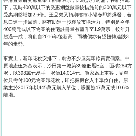
香港置業研究部董事王品弟表示，比較該行網盤，在新措施
下，現時400萬以下的受惠網盤數量較措施前的300萬元以下
受惠網盤增加2.6倍。王品弟又預期樓市小陽春即將爆發，若
息口進一步回落，將有助進一步釋放市場活力，特別是今年
400萬元或以下物業的住宅註冊量有望升至1.9萬宗，按年升
超過一成，將創自2016年後新高，而樓價亦有望扭轉連跌3
年的走勢。
事實上，新印花稅安排下，刺激不少屋苑即錄買賣個案。中
原地產伍錦基表示，沙田第一城第39座低層E室，面積284方
呎，以398萬元易手，呎價14,014元。買家為上車客，見單
位只需付100元物業印花稅，即把握機會入市單位自住。原
業主於2017年以445萬元購入單位，賬面蝕47萬元或10.6%
離場。