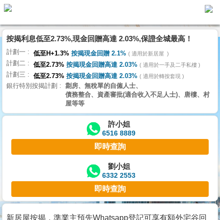
代
理
按揭利息低至2.73%,現金回贈高達 2.03%,保證全城最高！
主
計劃一
頁
低至H+1.3%
按揭現金回贈 2.1%
適用於新居屋
計劃二
低至2.73%
按揭現金回贈高達 2.03%
適用於一手及二手私樓
計劃三
搵
低至2.73%
按揭現金回贈高達 2.03%
適用於轉按套現
銀行特別按揭計劃
劏房、無稅單的自僱人士、
樓/
債務整合、資產審批(適合收入不足人士)、唐樓、村
成
屋等等
交
許小姐
6516 8889
業
即時查詢
主
放
劉小姐
6332 2553
盤
即時查詢
宅
谷
新居屋按揭，準業主預先Whatsapp登記可享有額外宅谷回