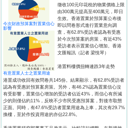
置
徵收100元印花稅的物業價格上限
業
由300萬元提高至400萬元，即日
生效。香港置業於預算案公布後
手
今次財政預算案對置業信心
即以問卷形式進行置業意向調
冊
影響
查，有62.8%受訪者認為有受惠
於今次預算案的房策，有近43%
關
受訪者表示置業信心增加。香港
於
文匯報訊（記者 梁悅琴）
我
們
港置料樓價扭轉連跌3年走勢
有意置業人士之置業用途
港置成功收回有效問卷共145份。結果顯示，有62.8%受訪者
認為有受惠於預算案房策。另外，有46.2%認為置業信心沒
有受影響，置業信心增加的受訪者佔近43%，而信心有所減
少的則僅佔約11%，反映不少市民受惠預算案，對後市取態
正面。同時，有47.6%受訪者置業用途為上車，其次有29.7%
換樓，至於作投資用途的亦佔22.8%。