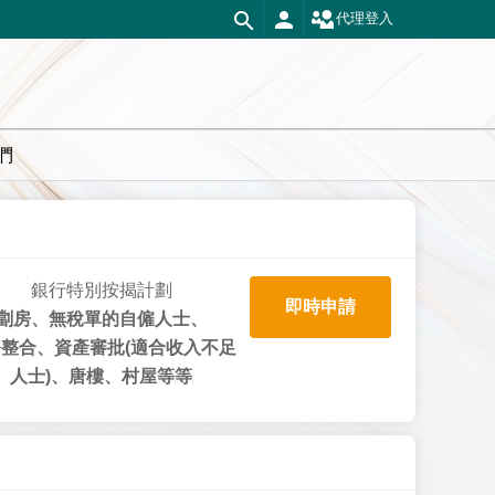
代理登入
們
銀行特別按揭計劃
即時申請
劏房、無稅單的自僱人士、
整合、資產審批(適合收入不足
人士)、唐樓、村屋等等