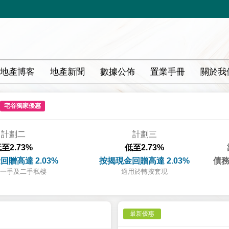
地產博客
地產新聞
數據公佈
置業手冊
關於我
宅谷獨家優惠
計劃二
計劃三
至2.73%
低至2.73%
回贈高達 2.03%
按揭現金回贈高達 2.03%
債務
一手及二手私樓
適用於轉按套現
最新優惠