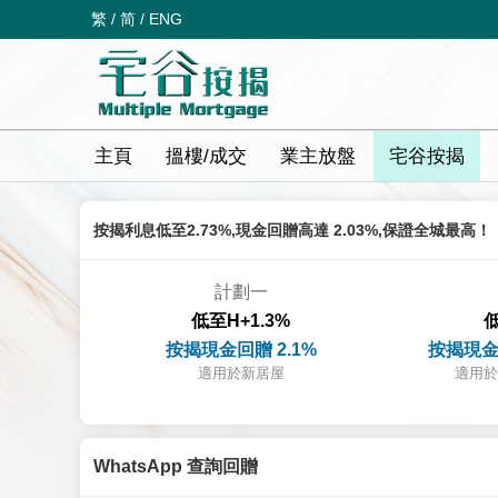
繁
/
简
/
ENG
主頁
搵樓/成交
業主放盤
宅谷按揭
按揭利息低至2.73%,現金回贈高達 2.03%,保證全城最高！
計劃一
低至H+1.3%
低
按揭現金回贈 2.1%
按揭現金
適用於新居屋
適用於
WhatsApp 查詢回贈