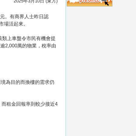
2025年3月10日 (東方)
0元。有商界人士昨日認
讓市場活起來。
，該類上車盤令市民有機會提
2,000萬的物業，稅率由
環境為目的而換樓的需求仍
，而租金回報率則較少接近4