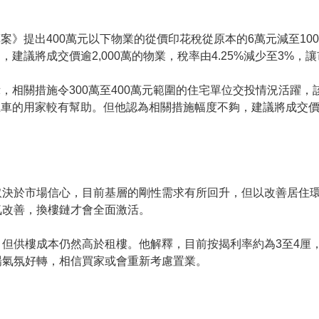
案》提出400萬元以下物業的從價印花稅從原本的6萬元減至10
建議將成交價逾2,000萬的物業，稅率由4.25%減少至3%，
，相關措施令300萬至400萬元範圍的住宅單位交投情況活躍
車的用家較有幫助。但他認為相關措施幅度不夠，建議將成交價逾
取決於市場信心，目前基層的剛性需求有所回升，但以改善居住
氛改善，換樓鏈才會全面激活。
但供樓成本仍然高於租樓。他解釋，目前按揭利率約為3至4厘
場氣氛好轉，相信買家或會重新考慮置業。