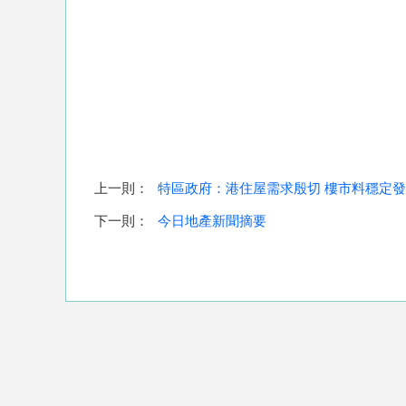
上一則：
特區政府：港住屋需求殷切 樓市料穩定
下一則：
今日地產新聞摘要