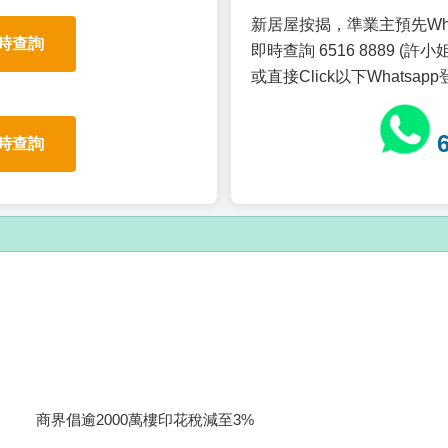
新居屋按揭，準業主預先Wh
時查詢
即時查詢 6516 8889 (許小姐
或直接Click以下Whatsap
時查詢
商界倡逾2000萬樓印花稅減至3%