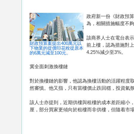
政府新一份《財政預算
為，相關措施幅度不夠，
該商界人士在電台表示
財政預算案提出400萬元以
前上樓，認為措施對上
下物業的從價印花稅從原本
4.25%減少至3%。
的6萬元減至100元。
冀全面刺激換樓鏈
對於換樓鏈的影響，他認為換樓活動的活躍程度
然審慎。他又指，只有當樓價止跌回穩，投資氣
該人士亦提到，近期供樓與租樓的成本差距縮小，
厘，部分買家更傾向於租樓而非供樓，但隨着市