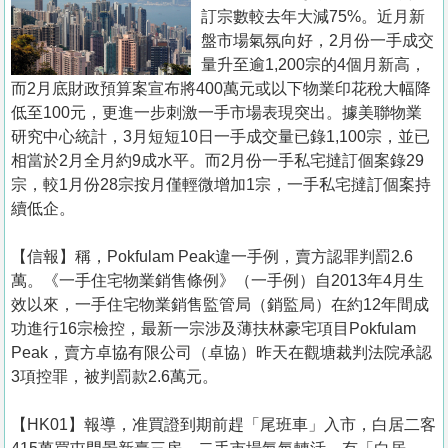
置
訂宗數較去年大減75%。近月新
業
盤市場氣氛向好，2月份一手成交
量升至逾1,200宗的4個月新高，
手
而2月底財政預算案宣布將400萬元或以下物業印花稅大幅降
冊
低至100元，更進一步刺激一手市場表現突出。據美聯物業
研究中心統計，3月短短10日一手成交量已錄1,100宗，並已
關
相當於2月全月約9成水平。而2月份一手私宅撻訂個案錄29
於
宗，較1月份28宗按月僅輕微增加1宗，一手私宅撻訂個案持
我
續低企。
們
【信報】稱，Pokfulam Peak違一手例，賣方認罪判罰2.6
萬。《一手住宅物業銷售條例》（一手例）自2013年4月生
效以來，一手住宅物業銷售監管局（銷監局）在約12年間成
功進行16宗檢控，最新一宗涉及薄扶林豪宅項目Pokfulam
Peak，賣方卓協有限公司（卓協）昨天在觀塘裁判法院承認
3項控罪，被判罰款2.6萬元。
【HK01】報導，准買證到期前趕「尾班車」入市，白居二客