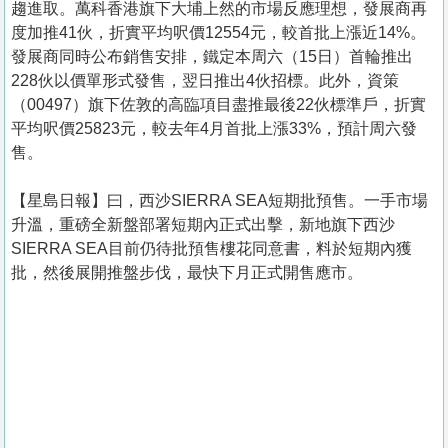
趨進取。萬科香港旗下大埔上然的市場反應理想，發展商再
度加推41伙，折實平均呎價12554元，較首批上漲近14%。
發展商同時公布銷售安排，鐵定本周六（15日）首輪推出
228伙以價單形式發售，翌日推出4伙招標。此外，資策
（00497）旗下佐敦的高臨項目盡推最後22伙標準戶，折實
平均呎價25823元，較去年4月首批上漲33%，預計周六發
售。
【星島日報】曰，西沙SIERRA SEA短期批預售。一手市場
升溫，重磅全新盤部署短期內正式出擊，新地旗下西沙
SIERRA SEA目前仍待批預售樓花同意書，料於短期內獲
批，然後展開推盤步伐，最快下月正式開售應市。