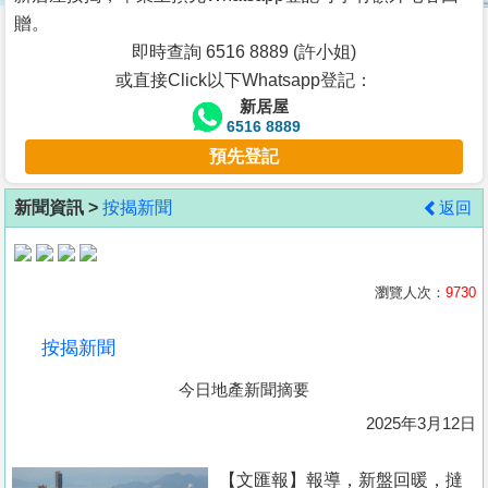
按
贈。
揭
即時查詢 6516 8889 (許小姐)
或直接Click以下Whatsapp登記：
地
新居屋
產
6516 8889
博
預先登記
客
新聞資訊 >
按揭新聞
返回
地
產
新
瀏覽人次：
9730
聞
按揭新聞
數
今日地產新聞摘要
據
公
2025年3月12日
佈
【文匯報】報導，新盤回暖，撻