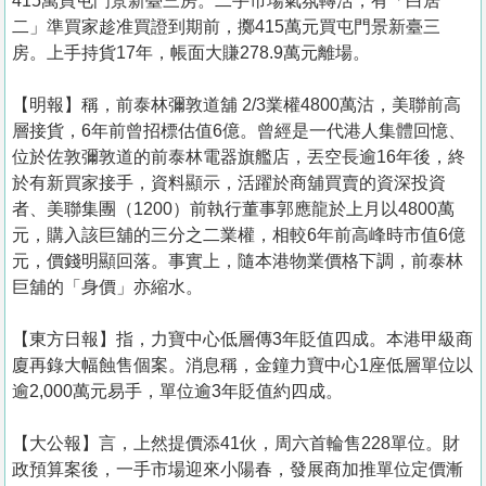
415萬買屯門景新臺三房。二手市場氣氛轉活，有「白居
二」準買家趁准買證到期前，擲415萬元買屯門景新臺三
房。上手持貨17年，帳面大賺278.9萬元離場。
【明報】稱，前泰林彌敦道舖 2/3業權4800萬沽，美聯前高
層接貨，6年前曾招標估值6億。曾經是一代港人集體回憶、
位於佐敦彌敦道的前泰林電器旗艦店，丟空長逾16年後，終
於有新買家接手，資料顯示，活躍於商舖買賣的資深投資
者、美聯集團（1200）前執行董事郭應龍於上月以4800萬
元，購入該巨舖的三分之二業權，相較6年前高峰時市值6億
元，價錢明顯回落。事實上，隨本港物業價格下調，前泰林
巨舖的「身價」亦縮水。
【東方日報】指，力寶中心低層傳3年貶值四成。本港甲級商
廈再錄大幅蝕售個案。消息稱，金鐘力寶中心1座低層單位以
逾2,000萬元易手，單位逾3年貶值約四成。
【大公報】言，上然提價添41伙，周六首輪售228單位。財
政預算案後，一手市場迎來小陽春，發展商加推單位定價漸