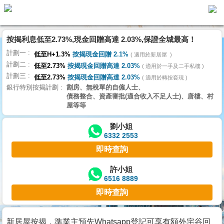
按揭利息低至2.73%,現金回贈高達 2.03%,保證全城最高！
主
計劃一
頁
低至H+1.3%
按揭現金回贈 2.1%
適用於新居屋
代
計劃二
理
低至2.73%
按揭現金回贈高達 2.03%
適用於一手及二手私樓
計劃三
搵
低至2.73%
按揭現金回贈高達 2.03%
適用於轉按套現
銀行特別按揭計劃
劏房、無稅單的自僱人士、
樓/
債務整合、資產審批(適合收入不足人士)、唐樓、村
成
屋等等
交
劉小姐
6332 2553
業
即時查詢
主
放
許小姐
6516 8889
盤
即時查詢
宅
谷
新居屋按揭，準業主預先Whatsapp登記可享有額外宅谷回