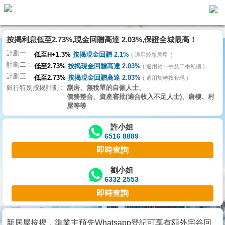
代
理
按揭利息低至2.73%,現金回贈高達 2.03%,保證全城最高！
主
計劃一
頁
低至H+1.3%
按揭現金回贈 2.1%
適用於新居屋
計劃二
低至2.73%
按揭現金回贈高達 2.03%
適用於一手及二手私樓
計劃三
搵
低至2.73%
按揭現金回贈高達 2.03%
適用於轉按套現
銀行特別按揭計劃
劏房、無稅單的自僱人士、
樓/
債務整合、資產審批(適合收入不足人士)、唐樓、村
成
屋等等
交
許小姐
6516 8889
業
即時查詢
主
放
劉小姐
6332 2553
盤
即時查詢
宅
谷
新居屋按揭，準業主預先Whatsapp登記可享有額外宅谷回