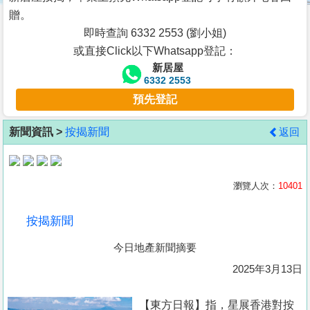
按
贈。
揭
即時查詢 6332 2553 (劉小姐)
或直接Click以下Whatsapp登記：
地
新居屋
產
6332 2553
博
預先登記
客
新聞資訊 >
按揭新聞
返回
地
產
新
瀏覽人次：
10401
聞
按揭新聞
數
今日地產新聞摘要
據
公
2025年3月13日
佈
【東方日報】指，星展香港對按