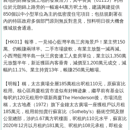
農地的財團發掘土地的發展潛力，其中長實（01113）利用
位於元朗錦上路旁的一幅逾44萬方呎土地，建議興建提供
850個以中小型單位為主的低密度住宅項目；包括規劃署在
內的特區政府多個部門原則無反對意見，預料明日很大機會
獲城規會通過。
【HK01】報導，一見傾心藍灣半島三房海景戶！業主劈150
萬、仍帳賺兩球半。二手市場疲軟，有業主放盤一減再減。
小西灣藍灣半島一伙三房套連工人套房單位，業主以1,350萬
元放盤半年，新近獲區內客垂青，減價至1,200萬元成交，減
幅約11.1%。業主持貨13年，帳賺250萬元離場。
【明報】稱，太古廣場全層185萬租出呎租110元，原蘇富比
租用。核心區商廈租賃市道似有好轉迹象，繼早前有基金以
每呎約120元租用中環新商廈The Henderson後，市場消息
稱，太古地產（1972）旗下金鐘太古廣場一座獲租戶以月租
185萬元，租用前拍賣行蘇富比（Sotheby's）藝術空間及辦
公室總部，涉約1.67萬方呎樓面，呎租約110元水平，蘇富比
2020年12月以月租約181萬元、呎租約108元承租，即租金