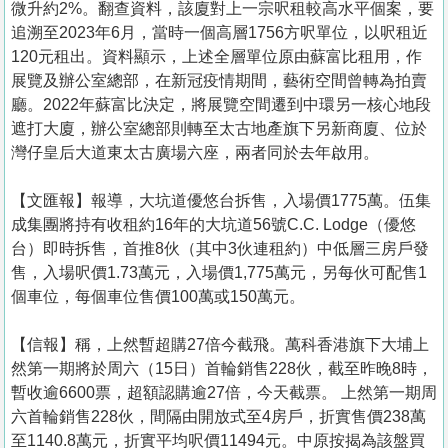
微升約2%。翻查資料，該廈對上一宗呎租較高水平個案，要
追溯至2023年6月，當時一個高層1756方呎單位，以呎租近
120元租出。資料顯示，上述全層單位原由蘇富比租用，作
展覽及辦公室總部，在新冠疫情期間，藝術空間曾轉為拍賣
廳。2022年蘇富比決定，將展覽空間遷到中環另一核心地段
遮打大廈，辦公室總部則轉至太古地產旗下另新商廈、位於
灣仔皇后大道東太古廣場六座，兩者同於去年啟用。
【文匯報】報導，大坑道優悠台拆售，入場價1775萬。伍集
成集團將持有收租約16年的大坑道56號C.C. Lodge（優悠
台）即時拆售，首推8伙（其中3伙連租約）中低層三房戶發
售，入場呎價1.73萬元，入場價1,775萬元，另每伙可配售1
個車位，每個車位售價100萬或150萬元。
【信報】稱，上然暫超購27倍今截飛。萬科香港旗下大埔上
然第一期將於周六（15日）首輪銷售228伙，截至昨晚8時，
暫收逾6600票，超額認購逾27倍，今天截票。 上然第一期周
六首輪銷售228伙，間隔由開放式至4房戶，折實售價238萬
至1140.8萬元，折實平均呎價11494元。中原按揭為該盤買