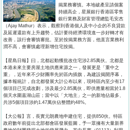
置
揭業務審慎。本地破產呈請個案
業
持續高企，星展銀行香港區零售
銀行業務及財富管理總監毛安杰
手
（Ajay Mathur）表示，觀察到香港個人及中小企的不良貸款
冊
及延遲還款有上升趨勢，估計要待經濟環境進一步好轉才有
改善，該行會審慎審批。至於按揭業務方面，他直言業務利
關
潤不高，會審慎處理新增住宅按揭。
於
我
【星島日報】曰，北都起動獲批改住宅涉2.85萬伙。北都是
們
本港未來主要房屋土地供應來源之一，發展更是「重中之
重」，近年來不少財團率先於區內插旗，為建設揭開序幕，
據本報統計，自北都發展大計公布以來，現時區內至少有17
個項目已完成改劃，涉及最少2.85萬伙，即供應量相當於1.8
個天水圍嘉湖山莊；當中以「大地主」之一的新地佔最多、
共涉5個項目涉約1.47萬伙佔整體約48%。
【大公報】言，長實元朗農地申建住宅，提供850伙。特區
政府數年前提出北部都會區發展藍圖，予一眾擁有大量新界