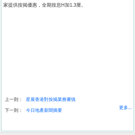
家提供按揭優惠，全期按息H加1.3厘。
上一則：
星展香港對按揭業務審慎
收
更多...
下一則：
今日地產新聞摘要
藏
樓
盤