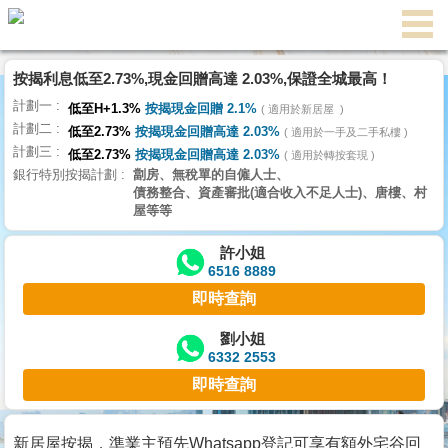
按揭利息低至2.73%,現金回贈高達 2.03%,保證全城最高！
主
計劃一
頁
低至H+1.3%
按揭現金回贈 2.1%
適用於新居屋
代
計劃二
理
低至2.73%
按揭現金回贈高達 2.03%
適用於一手及二手私樓
計劃三
搵
低至2.73%
按揭現金回贈高達 2.03%
適用於轉按套現
銀行特別按揭計劃
劏房、無稅單的自僱人士、
樓/
債務整合、資產審批(適合收入不足人士)、唐樓、村
成
屋等等
交
許小姐
6516 8889
業
即時查詢
主
放
劉小姐
6332 2553
盤
即時查詢
宅
谷
新居屋按揭，準業主預先Whatsapp登記可享有額外宅谷回