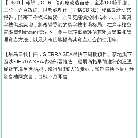
【HK01】報導，CBRE倡商廈改造宿舍，全港186幢甲廈、
三分一適合改建。世邦魏理仕（下稱CBRE）發佈最新研究
報告，隨著工作模式轉變、企業更謹慎控制成本，加上新寫
字樓供應急增，將改變香港的寫字樓市場格局。在寫字樓空
置率屢創新高的情況下，業主應該重新評估其租賃策略和管
理資產方法，以最大程度地提高其資產組合的使用率。
【星島日報】曰，SIERRA SEA最快下周批預售。新地旗下
西沙SIERRA SEA積極部署推售，發展商指早前進行的巡迴
展覽市場反應熱烈，錄得逾3萬人次參觀，預期最快下周可獲
發售樓同意書，目標下月開售。