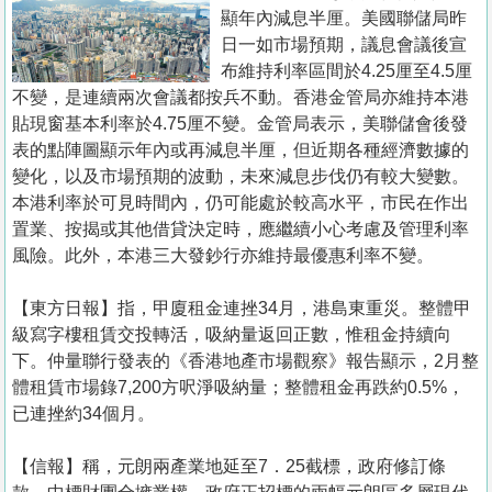
置
顯年內減息半厘。美國聯儲局昨
業
日一如市場預期，議息會議後宣
布維持利率區間於4.25厘至4.5厘
手
不變，是連續兩次會議都按兵不動。香港金管局亦維持本港
冊
貼現窗基本利率於4.75厘不變。金管局表示，美聯儲會後發
表的點陣圖顯示年內或再減息半厘，但近期各種經濟數據的
關
變化，以及市場預期的波動，未來減息步伐仍有較大變數。
於
本港利率於可見時間內，仍可能處於較高水平，市民在作出
我
置業、按揭或其他借貸決定時，應繼續小心考慮及管理利率
們
風險。此外，本港三大發鈔行亦維持最優惠利率不變。
【東方日報】指，甲廈租金連挫34月，港島東重災。整體甲
級寫字樓租賃交投轉活，吸納量返回正數，惟租金持續向
下。仲量聯行發表的《香港地產市場觀察》報告顯示，2月整
體租賃市場錄7,200方呎淨吸納量；整體租金再跌約0.5%，
已連挫約34個月。
【信報】稱，元朗兩產業地延至7．25截標，政府修訂條