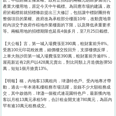
款，中標財團全擁業權。政府正招標的兩幅元朗區多層現代
產業大樓用地，原定今天中午截標。為回應市場的建議，政
府於截標前就招標條款提出三大修訂，包括讓中標財團持有
整個項目的業權、政府改為承租部分樓面10年，改動賣地章
程內須交予政府作棕地作業樓面的下限，以及降低承重要求
等。兩幅用地的招標期限也延長4個多月，至7月25日截標。
【大公報】言，第一城入場費漲至390萬，較財案前升8%。
受惠100元印花稅效應，細價樓交投回升，支撐樓價反彈，
上車大熱沙田第一城入場費漲至390萬，較財案前升逾8%，
屋苑新近有2房戶以428萬元賣出，對比同類上月造價急彈50
萬，短短1個月搶貴13%。
【明報】稱，內地客13萬租尚．珒溋特色戶。受內地專才帶
動，過去一年本港私樓租務市場活躍，並錄不少大額租務成
交，其中啟德尚．珒溋一個複式連花園特色戶，最新獲內地
客以月租13萬元承租5年，合計租金開支達780萬元，為區內
罕有逾10萬元租務成交。