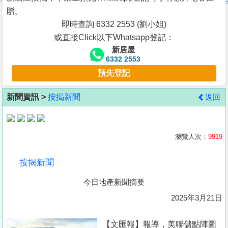
按
贈。
揭
即時查詢 6332 2553 (劉小姐)
或直接Click以下Whatsapp登記：
地
新居屋
產
6332 2553
博
預先登記
客
新聞資訊 >
按揭新聞
返回
地
產
新
瀏覽人次：
9919
聞
按揭新聞
數
今日地產新聞摘要
據
公
2025年3月21日
佈
【文匯報】報導，美聯儲點陣圖