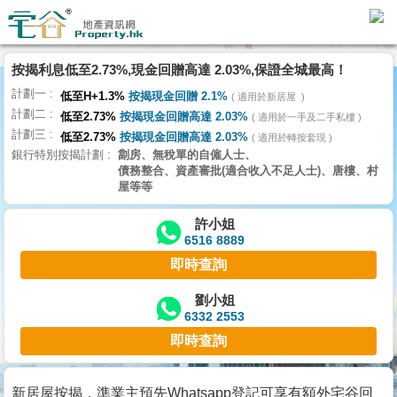
代
理
按揭利息低至2.73%,現金回贈高達 2.03%,保證全城最高！
主
計劃一
頁
低至H+1.3%
按揭現金回贈 2.1%
適用於新居屋
計劃二
低至2.73%
按揭現金回贈高達 2.03%
適用於一手及二手私樓
計劃三
搵
低至2.73%
按揭現金回贈高達 2.03%
適用於轉按套現
銀行特別按揭計劃
劏房、無稅單的自僱人士、
樓/
債務整合、資產審批(適合收入不足人士)、唐樓、村
成
屋等等
交
許小姐
6516 8889
業
即時查詢
主
放
劉小姐
6332 2553
盤
即時查詢
宅
谷
新居屋按揭，準業主預先Whatsapp登記可享有額外宅谷回