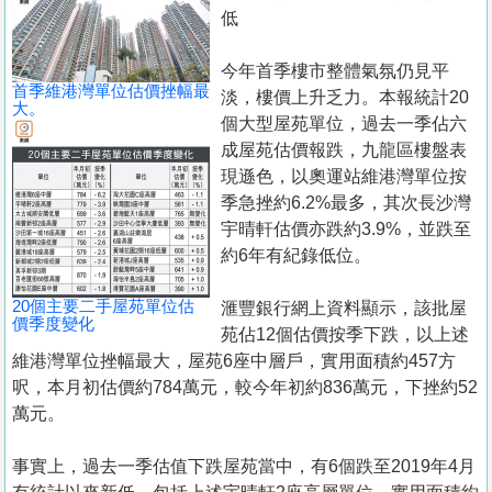
置
低
業
今年首季樓市整體氣氛仍見平
手
首季維港灣單位估價挫幅最
淡，樓價上升乏力。本報統計20
冊
大。
個大型屋苑單位，過去一季佔六
成屋苑估價報跌，九龍區樓盤表
關
現遜色，以奧運站維港灣單位按
於
季急挫約6.2%最多，其次長沙灣
我
宇晴軒估價亦跌約3.9%，並跌至
們
約6年有紀錄低位。
20個主要二手屋苑單位估
滙豐銀行網上資料顯示，該批屋
價季度變化
苑佔12個估價按季下跌，以上述
維港灣單位挫幅最大，屋苑6座中層戶，實用面積約457方
呎，本月初估價約784萬元，較今年初約836萬元，下挫約52
萬元。
事實上，過去一季估值下跌屋苑當中，有6個跌至2019年4月