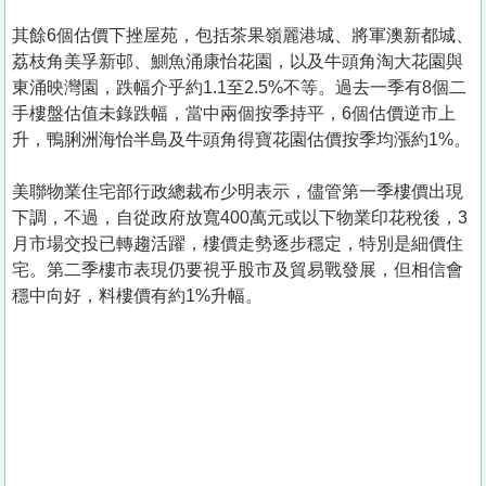
其餘6個估價下挫屋苑，包括茶果嶺麗港城、將軍澳新都城、
荔枝角美孚新邨、鰂魚涌康怡花園，以及牛頭角淘大花園與
東涌映灣園，跌幅介乎約1.1至2.5%不等。過去一季有8個二
手樓盤估值未錄跌幅，當中兩個按季持平，6個估價逆市上
升，鴨脷洲海怡半島及牛頭角得寶花園估價按季均漲約1%。
美聯物業住宅部行政總裁布少明表示，儘管第一季樓價出現
下調，不過，自從政府放寬400萬元或以下物業印花稅後，3
月市場交投已轉趨活躍，樓價走勢逐步穩定，特別是細價住
宅。第二季樓市表現仍要視乎股市及貿易戰發展，但相信會
穩中向好，料樓價有約1%升幅。