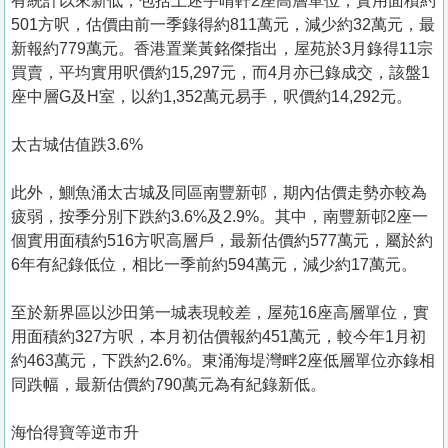
有統計以來新低，包括上述宇晴軒2座高層單位，實用面積約
501方呎，估價由前一季錄得約811萬元，減少約32萬元，最
新報約779萬元。香港置業黃銘傑指出，屋苑於3月錄得11宗
買賣，平均實用呎價約15,297元，而4月亦已錄成交，該盤1
座中層G及H室，以約1,352萬元易手，呎價約14,292元。
太古城估值跌3.6%
此外，鰂魚涌太古城及同區南豐新邨，期內估價走勢亦較為
疲弱，按季分別下跌約3.6%及2.9%。其中，南豐新邨2座一
個實用面積約516方呎高層戶，最新估價約577萬元，屬於約
6年有紀錄低位，相比一季前約594萬元，減少約17萬元。
至於新界區以沙田第一城表現較差，屋苑16座高層單位，實
用面積約327方呎，本月初估價報約451萬元，較今年1月初
約463萬元，下跌約2.6%。東涌海堤灣畔2座低層單位亦錄相
同跌幅，最新估價約790萬元為有紀錄新低。
海怡得寶等逆市升