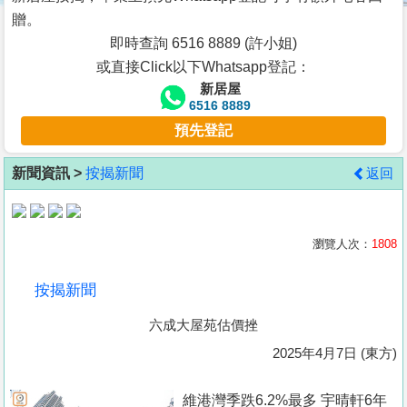
按
贈。
揭
即時查詢 6516 8889 (許小姐)
或直接Click以下Whatsapp登記：
地
新居屋
產
6516 8889
博
預先登記
客
新聞資訊 >
按揭新聞
返回
地
產
新
瀏覽人次：
1808
聞
按揭新聞
數
六成大屋苑估價挫
據
公
2025年4月7日 (東方)
佈
維港灣季跌6.2%最多 宇晴軒6年