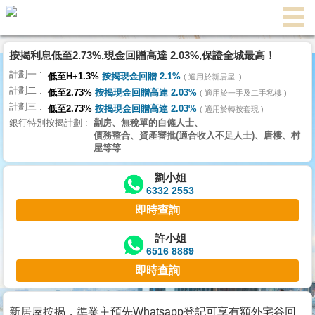
按揭利息低至2.73%,現金回贈高達 2.03%,保證全城最高！
主
計劃一
頁
低至H+1.3%
按揭現金回贈 2.1%
適用於新居屋
代
計劃二
理
低至2.73%
按揭現金回贈高達 2.03%
適用於一手及二手私樓
計劃三
搵
低至2.73%
按揭現金回贈高達 2.03%
適用於轉按套現
銀行特別按揭計劃
劏房、無稅單的自僱人士、
樓/
債務整合、資產審批(適合收入不足人士)、唐樓、村
成
屋等等
交
劉小姐
6332 2553
業
即時查詢
主
放
許小姐
6516 8889
盤
即時查詢
宅
谷
新居屋按揭，準業主預先Whatsapp登記可享有額外宅谷回