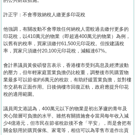
的公共財政措施。
許正宇：不會導致納稅人繳更多印花稅
他強調，有關改動不會導致任何納稅人需較過去繳付更多的
印花稅，以410萬元的物業（即超過400萬元的物業）為例，
以舊有的稅率，買家須繳付61,500元印花稅。但按建議稅
率，買家只須繳付20,100元印花稅，減幅達67%。
會計界議員黃俊碩發言表示，香港樓市受到高息及經濟波動
的壓力，但年輕家庭置業負擔仍比較重，調整後市民購置物
業最多可以節省約6萬元的稅款，有助紓緩置業負擔，並對樓
市交易有正面作用。日後倘樓市回復正軌，政府應提升印花
稅的適用範圍。
議員周文港認為，400萬元以下的物業是初出茅廬的青年及
夾心階層可負擔的水平。雖然有關措施會令當局每年收入減
少4億港元，但市民在節省稅款後不會「平安」，而是會把有
關金額用於購買傢俬、家電等，相信可以為零售市道作出貢