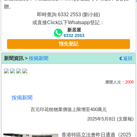
按
贈。
揭
即時查詢 6332 2553 (劉小姐)
或直接Click以下Whatsapp登記：
地
新居屋
產
6332 2553
博
預先登記
客
新聞資訊 >
按揭新聞
返回
地
產
新
瀏覽人次：
2008
聞
按揭新聞
數
百元印花稅物業價值上限增至400萬元
據
公
2025年5月8日 (文匯報)
佈
香港特區立法會昨日通過《2025