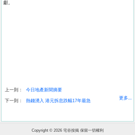
獻。
上一則：
今日地產新聞摘要
收
更多...
下一則：
熱錢湧入 港元拆息跌幅17年最急
藏
樓
盤
Copyright © 2026 宅谷按揭 保留一切權利
繁
简
ENG