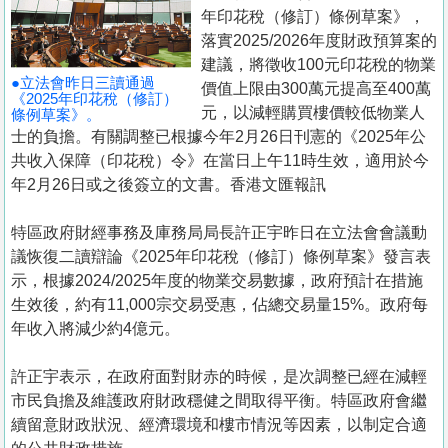
置
年印花稅（修訂）條例草案》，
業
落實2025/2026年度財政預算案的
建議，將徵收100元印花稅的物業
手
●立法會昨日三讀通過
價值上限由300萬元提高至400萬
冊
《2025年印花稅（修訂）
元，以減輕購買樓價較低物業人
條例草案》。
士的負擔。有關調整已根據今年2月26日刊憲的《2025年公
關
共收入保障（印花稅）令》在當日上午11時生效，適用於今
於
年2月26日或之後簽立的文書。香港文匯報訊
我
們
特區政府財經事務及庫務局局長許正宇昨日在立法會會議動
議恢復二讀辯論《2025年印花稅（修訂）條例草案》發言表
示，根據2024/2025年度的物業交易數據，政府預計在措施
生效後，約有11,000宗交易受惠，佔總交易量15%。政府每
年收入將減少約4億元。
許正宇表示，在政府面對財赤的時候，是次調整已經在減輕
市民負擔及維護政府財政穩健之間取得平衡。特區政府會繼
續留意財政狀況、經濟環境和樓市情況等因素，以制定合適