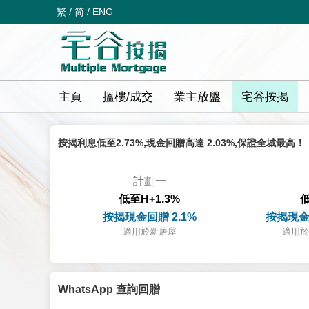
繁
/
简
/
ENG
主頁
搵樓/成交
業主放盤
宅谷按揭
按揭利息低至2.73%,現金回贈高達 2.03%,保證全城最高！
計劃一
低至H+1.3%
低
按揭現金回贈 2.1%
按揭現金
適用於新居屋
適用於
WhatsApp 查詢回贈