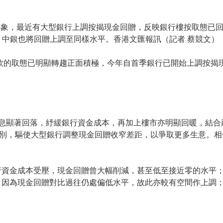
跡象，最近有大型銀行上調按揭現金回贈，反映銀行樓按取態已
8%；中銀也將回贈上調至同樣水平。香港文匯報訊（記者 蔡競文）
貸款的取態已明顯轉趨正面積極，今年自首季銀行已開始上調按揭
拆息顯著回落，紓緩銀行資金成本，再加上樓市亦明顯回暖，結合
有差別，驅使大型銀行調整現金回贈收窄差距，以爭取更多生意。
行資金成本受壓，現金回贈曾大幅削減，甚至低至接近零的水平
，因為現金回贈對比過往仍處偏低水平，故此亦較有空間作上調