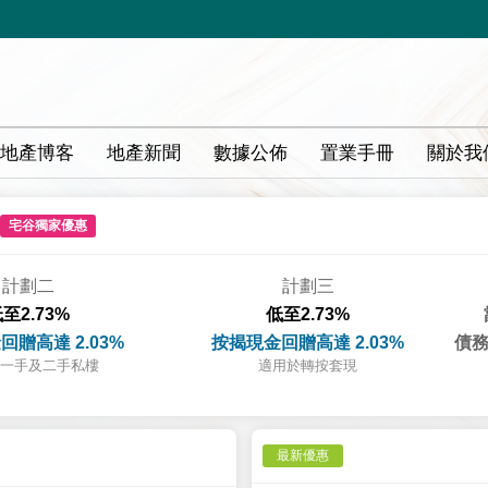
地產博客
地產新聞
數據公佈
置業手冊
關於我
宅谷獨家優惠
計劃二
計劃三
至2.73%
低至2.73%
回贈高達 2.03%
按揭現金回贈高達 2.03%
債務
一手及二手私樓
適用於轉按套現
最新優惠