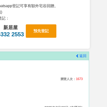
atsapp登記可享有額外宅谷回贈。
)
p登記：
新居屋
預先登記
6332 2553
返回
瀏覽人次：
1673