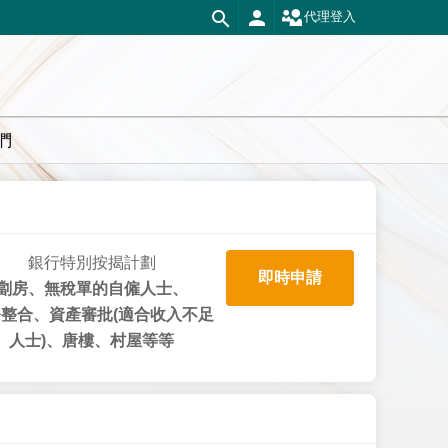
代理登入
們
銀行特別按揭計劃
即時申請
劏房、無稅單的自僱人士、
整合、資產審批(適合收入不足
人士)、唐樓、村屋等等