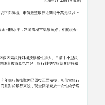
2025年7月30日 (文匯報)
回復正面積極。市傳滙豐銀行近期將千萬元或以上
現金回贈水平，料隨着樓市氣氛向好，相關現金回
兩個因素銀行對樓按積極性加大。目前中小型銀
相信隨着樓市氣氛向好，銀行對樓按取態會維持積
；今年銀行樓按取態已回復正面積極，相信當銀行
；而且對於銀行來說，現金回贈屬於一次性給予客