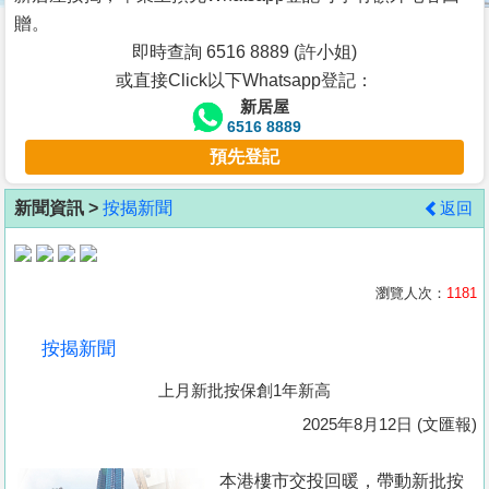
按
贈。
揭
即時查詢 6516 8889 (許小姐)
或直接Click以下Whatsapp登記：
地
新居屋
產
6516 8889
博
預先登記
客
新聞資訊 >
按揭新聞
返回
地
產
新
瀏覽人次：
1181
聞
按揭新聞
數
上月新批按保創1年新高
據
公
2025年8月12日 (文匯報)
佈
本港樓市交投回暖，帶動新批按