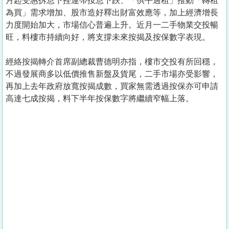
月起受惠拆息下挫連帶按息下跌、「供平過租」推動「轉租
為買」需求增加、股市造好釋出財富效應等，加上經濟增長
力度開始加大，市場信心普遍上升。近月一二手物業交投暢
旺，料樓市持續向好，將支撐未來按揭及按保數字表現。
經絡按揭轉介首席副總裁曹德明亦指，樓市交投有所回穩，
不過發展商多以低價推售新盤及貨尾，二手市場亦受影響，
再加上去年政府放寬按揭成數，買家無需透過按保亦可申請
高達七成按揭，料下半年按保數字將繼續窄幅上落。