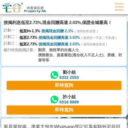
代
理
按揭利息低至2.73%,現金回贈高達 2.03%,保證全城最高！
主
計劃一
頁
低至H+1.3%
按揭現金回贈 2.1%
適用於新居屋
計劃二
低至2.73%
按揭現金回贈高達 2.03%
適用於一手及二手私樓
計劃三
搵
低至2.73%
按揭現金回贈高達 2.03%
適用於轉按套現
銀行特別按揭計劃
劏房、無稅單的自僱人士、
樓/
債務整合、資產審批(適合收入不足人士)、唐樓、村
成
屋等等
交
劉小姐
6332 2553
業
即時查詢
主
放
許小姐
6516 8889
盤
即時查詢
宅
谷
新居屋按揭，準業主預先Whatsapp登記可享有額外宅谷回