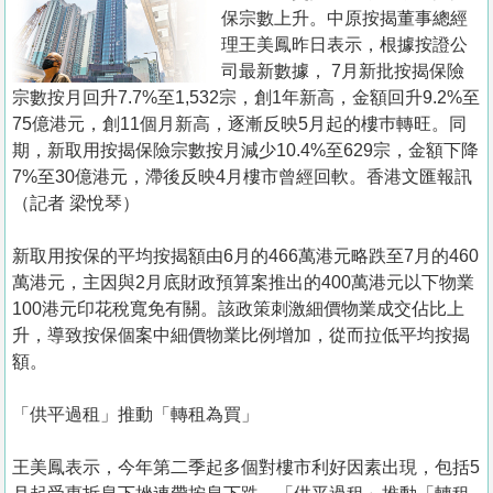
置
保宗數上升。中原按揭董事總經
業
理王美鳳昨日表示，根據按證公
司最新數據， 7月新批按揭保險
手
宗數按月回升7.7%至1,532宗，創1年新高，金額回升9.2%至
冊
75億港元，創11個月新高，逐漸反映5月起的樓巿轉旺。同
期，新取用按揭保險宗數按月減少10.4%至629宗，金額下降
關
7%至30億港元，滯後反映4月樓市曾經回軟。香港文匯報訊
於
（記者 梁悅琴）
我
們
新取用按保的平均按揭額由6月的466萬港元略跌至7月的460
萬港元，主因與2月底財政預算案推出的400萬港元以下物業
100港元印花稅寬免有關。該政策刺激細價物業成交佔比上
升，導致按保個案中細價物業比例增加，從而拉低平均按揭
額。
「供平過租」推動「轉租為買」
王美鳳表示，今年第二季起多個對樓市利好因素出現，包括5