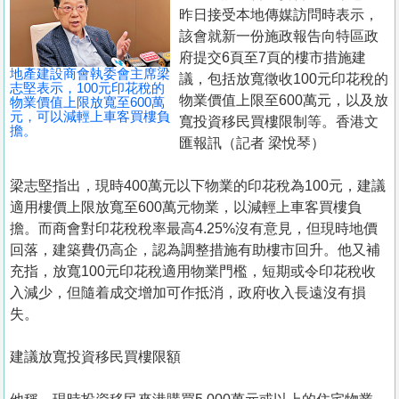
置
昨日接受本地傳媒訪問時表示，
業
該會就新一份施政報告向特區政
府提交6頁至7頁的樓市措施建
手
地產建設商會執委會主席梁
議，包括放寬徵收100元印花稅的
冊
志堅表示，100元印花稅的
物業價值上限至600萬元，以及放
物業價值上限放寬至600萬
元，可以減輕上車客買樓負
寬投資移民買樓限制等。香港文
關
擔。
匯報訊（記者 梁悅琴）
於
我
梁志堅指出，現時400萬元以下物業的印花稅為100元，建議
們
適用樓價上限放寬至600萬元物業，以減輕上車客買樓負
擔。而商會對印花稅稅率最高4.25%沒有意見，但現時地價
回落，建築費仍高企，認為調整措施有助樓市回升。他又補
充指，放寬100元印花稅適用物業門檻，短期或令印花稅收
入減少，但隨着成交增加可作抵消，政府收入長遠沒有損
失。
建議放寬投資移民買樓限額