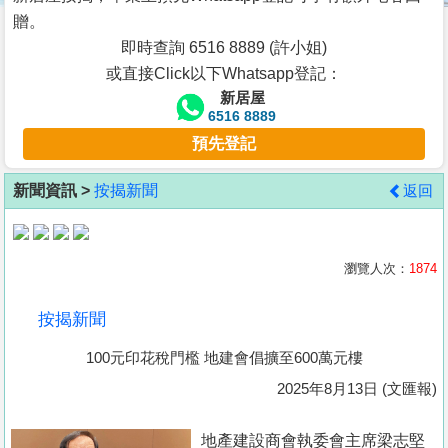
按
贈。
揭
即時查詢 6516 8889 (許小姐)
或直接Click以下Whatsapp登記：
地
新居屋
產
6516 8889
博
預先登記
客
新聞資訊 >
按揭新聞
返回
地
產
新
瀏覽人次：
1874
聞
按揭新聞
數
100元印花稅門檻 地建會倡擴至600萬元樓
據
公
2025年8月13日 (文匯報)
佈
地產建設商會執委會主席梁志堅