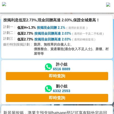
按揭利息低至2.73%,現金回贈高達 2.03%,保證全城最高！
主
計劃一
頁
低至H+1.3%
按揭現金回贈 2.1%
適用於新居屋
代
計劃二
理
低至2.73%
按揭現金回贈高達 2.03%
適用於一手及二手私樓
計劃三
搵
低至2.73%
按揭現金回贈高達 2.03%
適用於轉按套現
銀行特別按揭計劃
劏房、無稅單的自僱人士、
樓/
債務整合、資產審批(適合收入不足人士)、唐樓、村
成
屋等等
交
許小姐
6516 8889
業
即時查詢
主
放
劉小姐
6332 2553
盤
即時查詢
宅
谷
新居屋按揭，準業主預先Whatsapp登記可享有額外宅谷回