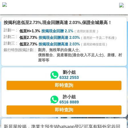
按揭利息低至2.73%,現金回贈高達 2.03%,保證全城最高！
主
計劃一
頁
低至H+1.3%
按揭現金回贈 2.1%
適用於新居屋
代
計劃二
理
低至2.73%
按揭現金回贈高達 2.03%
適用於一手及二手私樓
計劃三
搵
低至2.73%
按揭現金回贈高達 2.03%
適用於轉按套現
銀行特別按揭計劃
劏房、無稅單的自僱人士、
樓/
債務整合、資產審批(適合收入不足人士)、唐樓、村
成
屋等等
交
劉小姐
6332 2553
業
即時查詢
主
放
許小姐
6516 8889
盤
即時查詢
宅
谷
新居屋按揭，準業主預先Whatsapp登記可享有額外宅谷回