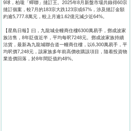
9球，柏瓏「蟬聯」撻訂王。2025年8月新盤市場共錄得60宗
撻訂個案，較7月的183宗大跌123宗或67%，涉及撻訂金額
約逾5,777.8萬元，較上月逾1.62億元減少近64%。
【星島日報】曰，九龍城全幢商住樓6300萬易手，鄧成波家
族沽售，8年貶值近半，平均每呎7248元。鄧成波家族持續
沽貨，最新為九龍城聯合道一幢商住樓，以6,300萬易手，平
均呎價7,248元，該家族多年前高價收購該項目，隨着投資物
業造價回落，於8年間貶值約48%。