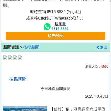
按
贈。
揭
即時查詢 6516 8889 (許小姐)
或直接Click以下Whatsapp登記：
地
新居屋
產
6516 8889
博
預先登記
客
新聞資訊 >
按揭新聞
返回
地
產
新
瀏覽人次：
8560
聞
按揭新聞
數
今日地產新聞摘要
據
公
2025年9月8日
佈
【信報】稱，滙豐調高六成單位