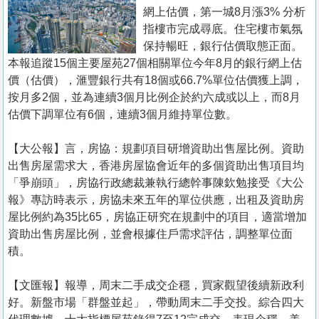
置
網上估價，第一城8月漲3% 分析
業
指樓市完成尋底。住宅樓市氣氛
保持暢旺，銀行估價取態正面。
手
本報追蹤15個主要屋苑27個相關單位今年8月的銀行網上估
冊
價（估價），滙豐銀行共有18個或66.7%單位估價獲上調，
按月多2個，並為連續3個月比例企於約六成或以上，而8月
關
估價下調單位有6個，連續3個月維持單位數。
於
我
【大公報】言，房協：規劃項目研增資助出售屋比例。資助
們
出售房屋需求大，香港房屋協會近年的多個資助出售項目均
「爭崩頭」，房協行政總裁兼執行總幹事陳欽勉接受《大公
報》專訪時表示，房協未來五年的單位供應，出租及資助房
屋比例約為35比65，房協正研究在規劃中的項目，適當增加
資助出售房屋比例，並會根據住戶需求評估，調整單位面
積。
【文匯報】報導，周末二手成交企穩，買家觀望後續新政利
好。新盤市場「群盤並起」，帶動周末二手交投。綜合四大