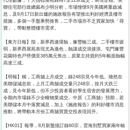
代理數據，十大指標屋苑錄得7至12宗成交，表現企穩。美
聯住宅部行政總裁布少明分析，市場憧憬9月美國將重啟減
息，及9月17日新出爐的施政報告有望推出利好經濟及樓市
措施，多個一手盤乘勢推售，二手市場亦不乏買家加快「尋
寶」，帶動整體樓市需求。
【東方日報】指，新界西連環蝕，豫豐輸三成。二手樓市疲
弱，新界西屋苑表現尤為遜色，蝕讓成交浪接浪。屯門豫豐
花園特色戶劈價至385萬元售出，原業主持貨約5年帳面蝕幅
高達三成。
【明報】稱，工商舖上月成交，錄248宗見今年低。雖然在
美聯儲減息前，上月工商舖成交量只248宗，按月大跌三
成，見今年新低，但不少投資者看好學生宿舍的發展潛力，
令期內市場錄不少全幢物業成交。中原（工商舖）預期，若
美聯儲本月中落實減息，加上《施政報告》的利好樓市消息
推動，將帶動本月份工商舖買賣交投表現回升。
【HK01】報導，8月新盤撻訂錄60宗，雲海別墅買家兩年輸