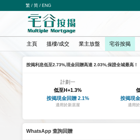
繁
/
简
/
ENG
主頁
搵樓/成交
業主放盤
宅谷按揭
按揭利息低至2.73%,現金回贈高達 2.03%,保證全城最高！
計劃一
低至H+1.3%
低
按揭現金回贈 2.1%
按揭現金
適用於新居屋
適用於
WhatsApp 查詢回贈