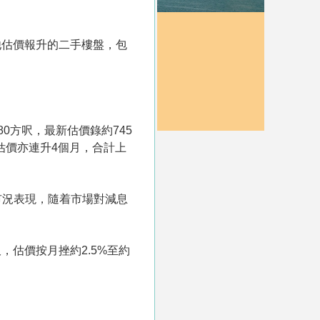
他估價報升的二手樓盤，包
0方呎，最新估價錄約745
，估價亦連升4個月，合計上
市況表現，隨着市場對減息
，估價按月挫約2.5%至約