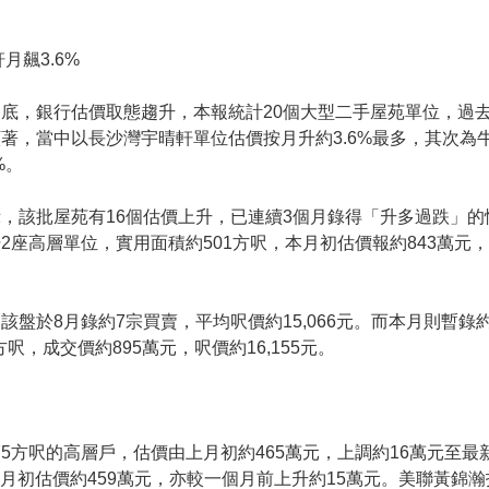
月飆3.6%
底，銀行估價取態趨升，本報統計20個大型二手屋苑單位，過
著，當中以長沙灣宇晴軒單位估價按月升約3.6%最多，其次為
%。
，該批屋苑有16個估價上升，已連續3個月錄得「升多過跌」
2座高層單位，實用面積約501方呎，本月初估價報約843萬元，
該盤於8月錄約7宗買賣，平均呎價約15,066元。而本月則暫錄
方呎，成交價約895萬元，呎價約16,155元。
5方呎的高層戶，估價由上月初約465萬元，上調約16萬元至最
本月初估價約459萬元，亦較一個月前上升約15萬元。美聯黃錦