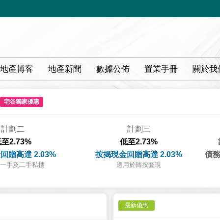
地產博客
地產新聞
數據公佈
置業手冊
關於我
宅谷獨家優惠
計劃二
計劃三
至2.73%
低至2.73%
回贈高達 2.03%
按揭現金回贈高達 2.03%
債務
一手及二手私樓
適用於轉按套現
最新優惠