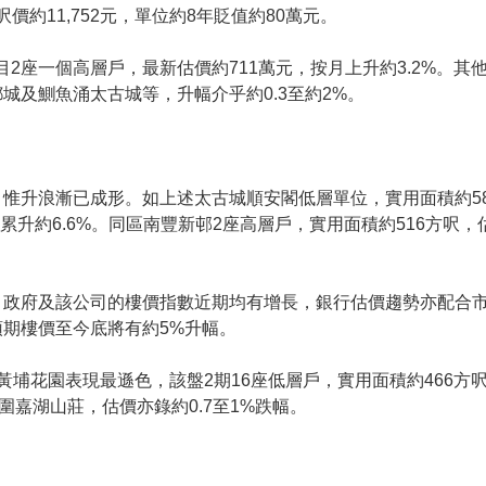
價約11,752元，單位約8年貶值約80萬元。
2座一個高層戶，最新估價約711萬元，按月上升約3.2%。其
城及鰂魚涌太古城等，升幅介乎約0.3至約2%。
惟升浪漸已成形。如上述太古城順安閣低層單位，實用面積約58
累升約6.6%。同區南豐新邨2座高層戶，實用面積約516方呎
，政府及該公司的樓價指數近期均有增長，銀行估價趨勢亦配合
期樓價至今底將有約5%升幅。
埔花園表現最遜色，該盤2期16座低層戶，實用面積約466方呎
圍嘉湖山莊，估價亦錄約0.7至1%跌幅。