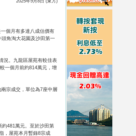
2025年9月8日 (東方)
去一個月有多達八成估價有
牛頭角淘大花園及沙田第一
的情況。九龍區屋苑有較佳表
較一個月前約814萬元，增
約兩宗成交，單位為7座中層
新約481萬元。至於沙田第
瀚指，屋苑本月暫錄8宗成