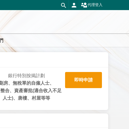
代理登入
們
銀行特別按揭計劃
即時申請
劏房、無稅單的自僱人士、
整合、資產審批(適合收入不足
人士)、唐樓、村屋等等