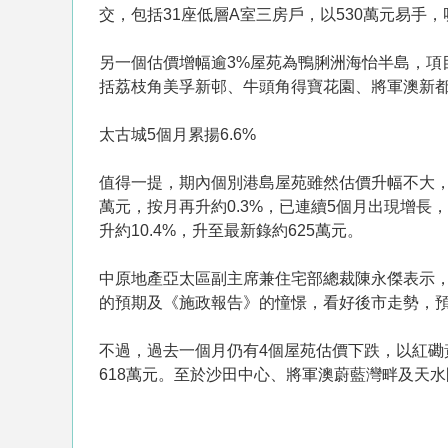
交，包括31座低層A室三房戶，以530萬元易手，呎
另一個估價增幅逾3%屋苑為鴨脷洲海怡半島，項目
括荔枝角美孚新邨、牛頭角得寶花園、將軍澳新都
太古城5個月累揚6.6%
值得一提，期內個別港島屋苑雖然估價升幅不大，
萬元，按月再升約0.3%，已連續5個月出現增長，
升約10.4%，升至最新錄約625萬元。
中原地產亞太區副主席兼住宅部總裁陳永傑表示
的預期及《施政報告》的憧憬，看好後市走勢，預
不過，過去一個月仍有4個屋苑估價下跌，以紅磡黃
618萬元。至於沙田中心、將軍澳蔚藍灣畔及天水