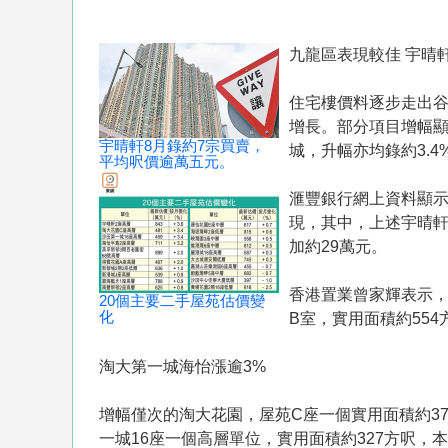
九龍區表現較佳 宇晴軒
住宅樓價料逐步走出谷
增長。部分項目增幅顯
宇晴軒8月錄約7宗買賣，
城，升幅亦均錄約3.4
平均呎價逾萬五元。
滙豐銀行網上資料顯示
現，其中，上述宇晴軒
加約29萬元。
香港置業曾家輝表示，
20個主要二手屋苑估價變
化
B室，實用面積約554
淘大第一城海怡漲逾3%
增幅僅次的淘大花園，屋苑C座一個實用面積約37
一城16座一個高層單位，實用面積約327方呎，