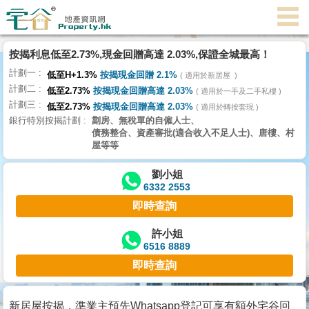
代
理
按揭利息低至2.73%,現金回贈高達 2.03%,保證全城最高！
主
計劃一
頁
低至H+1.3%
按揭現金回贈 2.1%
適用於新居屋
計劃二
低至2.73%
按揭現金回贈高達 2.03%
適用於一手及二手私樓
計劃三
搵
低至2.73%
按揭現金回贈高達 2.03%
適用於轉按套現
銀行特別按揭計劃
劏房、無稅單的自僱人士、
樓/
債務整合、資產審批(適合收入不足人士)、唐樓、村
成
屋等等
交
劉小姐
6332 2553
業
即時查詢
主
放
許小姐
6516 8889
盤
即時查詢
宅
谷
新居屋按揭，準業主預先Whatsapp登記可享有額外宅谷回