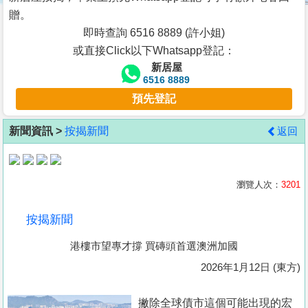
按
贈。
揭
即時查詢 6516 8889 (許小姐)
或直接Click以下Whatsapp登記：
地
新居屋
產
6516 8889
博
預先登記
客
新聞資訊 >
按揭新聞
返回
地
產
新
瀏覽人次：
3201
聞
按揭新聞
數
港樓市望專才撐 買磚頭首選澳洲加國
據
公
2026年1月12日 (東方)
佈
撇除全球債市這個可能出現的宏