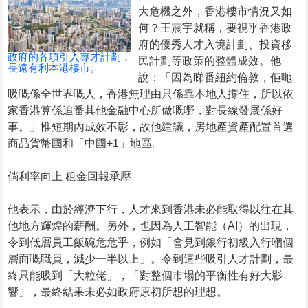
置
大危機之外，香港樓市情況又如
業
何？王震宇就稱，要視乎香港政
府的優秀人才入境計劃、投資移
手
政府的各項引入專才計劃，
民計劃等政策的整體成效。他
冊
長遠有利本港樓市。
說：「因為睇番紐約倫敦，佢哋
吸嘅係全世界嘅人，香港無理由只係靠本地人撐住，所以依
關
家香港算係追番其他金融中心所做嘅嘢，對長線發展係好
於
事。」惟短期內成效不彰，故他建議，房地產資產配置首選
我
商品貨幣國和「中國+1」地區。
們
倘利率向上 租金回報承壓
他表示，由於經濟下行，人才來到香港未必能取得以往在其
他地方輝煌的薪酬。另外，也因為人工智能（AI）的出現，
令到低層員工飯碗危危乎，例如「會見到銀行初級入行嗰個
層面嘅職員，減少一半以上」。令到這些吸引人才計劃，最
終只能吸到「大粒佬」，「對整個市場的平衡性有好大影
響」，最終結果未必如政府原初所想的理想。