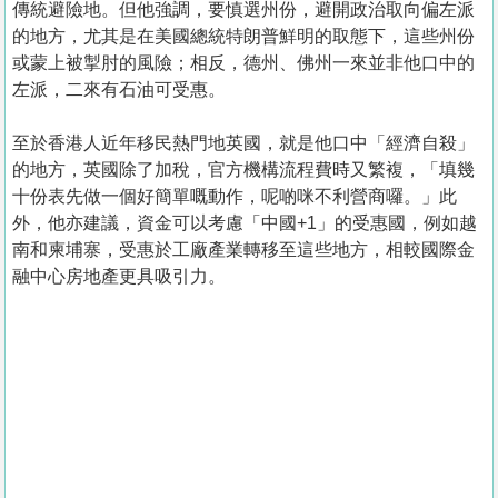
傳統避險地。但他強調，要慎選州份，避開政治取向偏左派
的地方，尤其是在美國總統特朗普鮮明的取態下，這些州份
或蒙上被掣肘的風險；相反，德州、佛州一來並非他口中的
左派，二來有石油可受惠。
至於香港人近年移民熱門地英國，就是他口中「經濟自殺」
的地方，英國除了加稅，官方機構流程費時又繁複，「填幾
十份表先做一個好簡單嘅動作，呢啲咪不利營商囉。」此
外，他亦建議，資金可以考慮「中國+1」的受惠國，例如越
南和柬埔寨，受惠於工廠產業轉移至這些地方，相較國際金
融中心房地產更具吸引力。