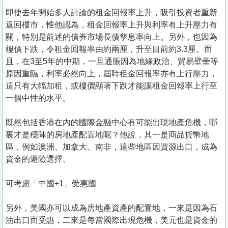
即使去年開始多人討論的租金回報率上升，吸引投資者重新
返回樓市，惟他認為，租金回報率上升與利率有上升壓力有
關，特別是前述的債券市場長債孳息率向上。另外，也因為
樓價下跌，令租金回報率由約兩厘，升至目前約3.3厘。而
且，在3至5年的中期，一旦通脹因為地緣政治、貿易壁壘等
原因重臨，利率必然向上，屆時租金回報率亦有上行壓力，
這只有大幅加租，或樓價顯著下跌才能讓租金回報率上行至
一個中性的水平。
既然包括香港在內的國際金融中心有可能出現地產危機，哪
裏才是穩陣的房地產配置地呢？他說，其一是商品貨幣地
區，例如澳洲、加拿大、南非，這些地區因資源出口，成為
資金的避險選擇。
可考慮「中國+1」受惠國
另外，美國亦可以成為房地產資產的配置地，一來是因為石
油出口而受惠，二來是每當國際出現危機，美元也是資金的