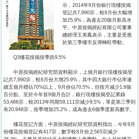
置
示，2014年9月份銀行現樓按揭
業
登記共7,990宗，較8月份大幅增
加25.9%，為過去20個月新高水
手
平。中原按揭經紀有限公司董事
冊
總經理王美鳳表示，主要是受惠
於第三季樓市反彈轉旺帶動。
關
於
Q3樓花按揭按季跌9.5%
我
們
中原按揭經紀研究部資料顯示，上個月銀行現樓按揭登
記共7,990宗，較8月份大增25.9%，其中四大銀行巿佔率連
續五個月穩佔70%以上，9月份佔70.5%，但按月減少1.8個
百分點。至於今年首9個月合計，銀行現樓按揭登記累錄
53,486宗，較2013年同期59,111宗減少9.5%，單是第三季則
有20,948宗，按季增加25.2%，成為過去6個季度新高數字。
樓花登記方面，中原按揭經紀研究部資料指出，今年9月
份樓花按揭登記有417宗，數字較8月份之565宗減少