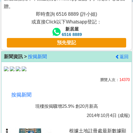
按
贈。
揭
即時查詢 6516 8889 (許小姐)
或直接Click以下Whatsapp登記：
地
新居屋
產
6516 8889
博
預先登記
客
新聞資訊 >
按揭新聞
返回
地
產
新
瀏覽人次：
14370
聞
按揭新聞
數
現樓按揭驟增25.9% 創20月新高
據
公
2014年10月4日 (成報)
佈
根據土地註冊處最新數據顯