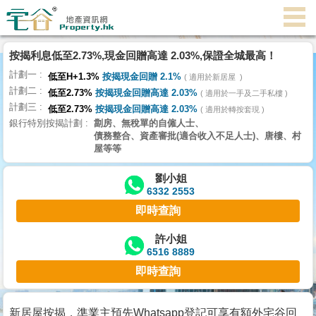
按揭利息低至2.73%,現金回贈高達 2.03%,保證全城最高！
主
計劃一
頁
低至H+1.3%
按揭現金回贈 2.1%
適用於新居屋
代
計劃二
低至2.73%
按揭現金回贈高達 2.03%
理
適用於一手及二手私樓
計劃三
搵
低至2.73%
按揭現金回贈高達 2.03%
適用於轉按套現
銀行特別按揭計劃
劏房、無稅單的自僱人士、
樓/
債務整合、資產審批(適合收入不足人士)、唐樓、村
成
屋等等
交
劉小姐
6332 2553
業
即時查詢
主
放
許小姐
6516 8889
盤
即時查詢
宅
谷
新居屋按揭，準業主預先Whatsapp登記可享有額外宅谷回