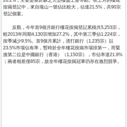
26.2%，主要是基於缺乏大型樓盤上會帶動。在上月的樓花
按揭登記中，來自瓏山一號佔比較大，佔達21.5%，共90宗
登記個案。
反觀，今年首9個月銀行樓花按揭登記累積共5,253宗，
較2013年同期4,130宗增加27.2%，其中第三季佔1,224宗，
按季減少9.5%。首9個月累計，渣打銀行（1,235宗）以
23.5%巿場佔有率，暫時於全年樓花按揭巿場排第一，而緊
接第二位是中國銀行（香港）（1,150宗），市佔率達21.9%
；兩者相差僅85宗，故全年樓花按揭冠軍仍存在激烈競爭。