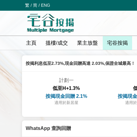
繁
/
简
/
ENG
主頁
搵樓/成交
業主放盤
宅谷按揭
按揭利息低至2.73%,現金回贈高達 2.03%,保證全城最高！
計劃一
低至H+1.3%
低
按揭現金回贈 2.1%
按揭現金
適用於新居屋
適用於
WhatsApp 查詢回贈