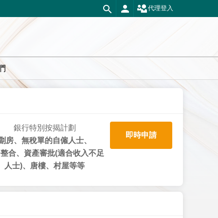
代理登入
們
銀行特別按揭計劃
即時申請
劏房、無稅單的自僱人士、
整合、資產審批(適合收入不足
人士)、唐樓、村屋等等