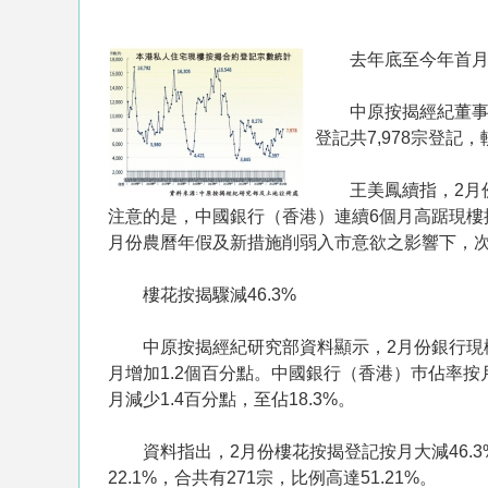
去年底至今年首月期
中原按揭經紀董事總
登記共7,978宗登記，
王美鳳續指，2月份樓
注意的是，中國銀行（香港）連續6個月高踞現樓
月份農曆年假及新措施削弱入市意欲之影響下，
樓花按揭驟減46.3%
中原按揭經紀研究部資料顯示，2月份銀行現樓按揭
月增加1.2個百分點。中國銀行（香港）巿佔率按
月減少1.4百分點，至佔18.3%。
資料指出，2月份樓花按揭登記按月大減46.3%，
22.1%，合共有271宗，比例高達51.21%。