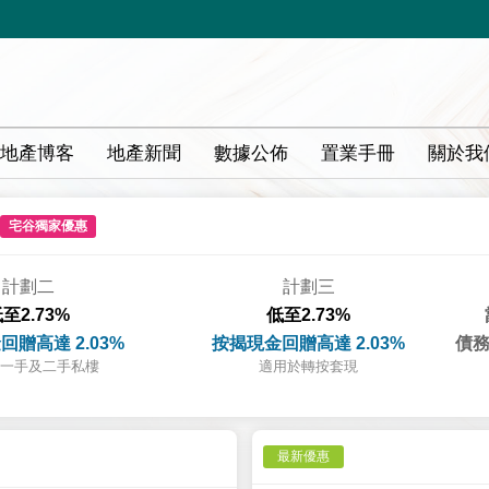
地產博客
地產新聞
數據公佈
置業手冊
關於我
宅谷獨家優惠
計劃二
計劃三
至2.73%
低至2.73%
回贈高達 2.03%
按揭現金回贈高達 2.03%
債務
一手及二手私樓
適用於轉按套現
最新優惠