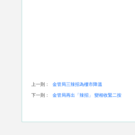
上一則：
金管局三辣招為樓市降溫
下一則：
金管局再出「辣招」 變相收緊二按