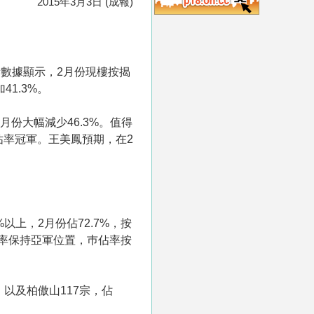
2015年3月3日 (成報)
數據顯示，2月份現樓按揭
41.3%。
份大幅減少46.3%。值得
佔率冠軍。王美鳳預期，在2
上，2月份佔72.7%，按
佔率保持亞軍位置，巿佔率按
，以及柏傲山117宗，佔