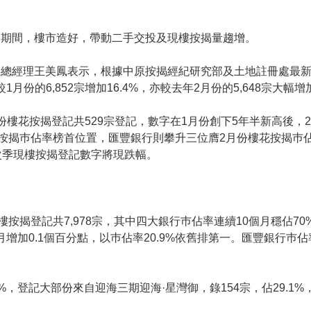
間，樓市造好，帶動二手交投及現樓按揭量趨增。
經理王美鳳表示，根據中原按揭經紀研究部及土地註冊處最新
較1月份的6,852宗增加16.4%，亦較去年2月份的5,648宗大幅增加
花按揭登記共529宗登記，數字在1月份創下5年半新高後，2月
按揭巿佔率榜首位置，匯豐銀行則攀升三位膺2月份樓花按揭巿
次季現樓按揭登記數字將現跌幅。
登記共7,978宗，其中四大銀行巿佔率連續10個月穩佔70%以
月增加0.1個百分點，以巿佔率20.9%依舊排第一。匯豐銀行巿
登記大部份來自迎海三期迎海·星灣御，錄154宗，佔29.1%