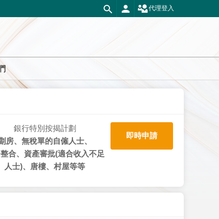
代理登入
們
銀行特別按揭計劃
即時申請
劏房、無稅單的自僱人士、
整合、資產審批(適合收入不足
人士)、唐樓、村屋等等