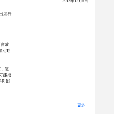
2015年12月9日
昨出席行
不會放
如期動
實，這
可能撥
早與鄉
更多...