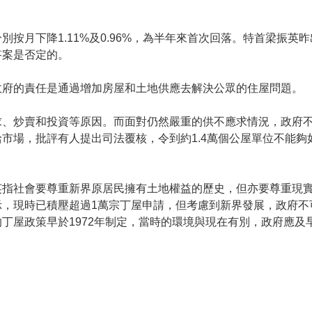
按月下降1.11%及0.96%，為半年來首次回落。特首梁振英
答案是否定的。
政府的責任是通過增加房屋和土地供應去解決公眾的住屋問題。
求、炒賣和投資等原因。而面對仍然嚴重的供不應求情況，政府
市場，批評有人提出司法覆核，令到約1.4萬個公屋單位不能夠
英指社會要尊重新界原居民擁有土地權益的歷史，但亦要尊重現
示，現時已積壓超過1萬宗丁屋申請，但考慮到新界發展，政府不
丁屋政策早於1972年制定，當時的環境與現在有別，政府應及