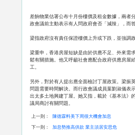
差餉物業估署公布十月份樓價及租金數據，兩者分別
政會議前主動表示有人問政府會否「減辣」，而
梁指政府沒有責任保證樓價上升或下跌，並強調
梁重申，香港房屋短缺是由於供應不足、外來需
鬆有關措施。他又呼籲社會應配合政府供應房屋給
工。
另外，對於有人提出應全面檢討丁屋政策。梁振
問題需要時間解決。而行政會議成員葉劉淑儀表
出太多土地興建丁屋。她又指，載於《基本法》的
議局商討有關問題。
上一則：
陳德霖料美下周很大機會加息
下一則：
加息勢推高供款 業主須居安思危