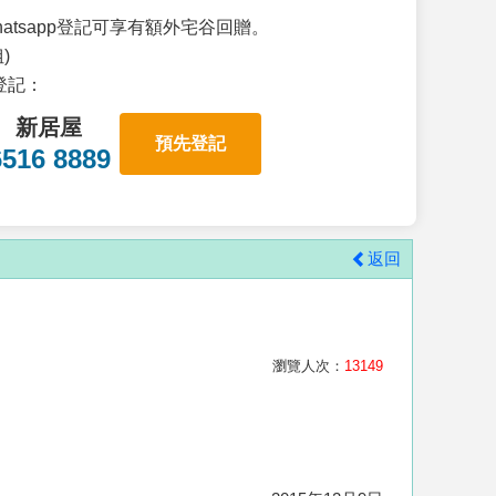
atsapp登記可享有額外宅谷回贈。
)
p登記：
新居屋
預先登記
6516 8889
返回
瀏覽人次：
13149