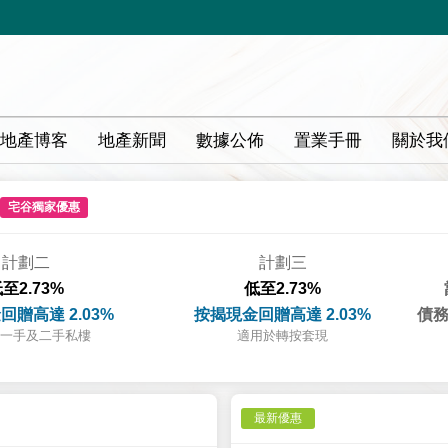
地產博客
地產新聞
數據公佈
置業手冊
關於我
宅谷獨家優惠
計劃二
計劃三
至2.73%
低至2.73%
回贈高達 2.03%
按揭現金回贈高達 2.03%
債務
一手及二手私樓
適用於轉按套現
最新優惠