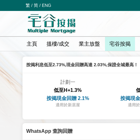
繁
/
简
/
ENG
主頁
搵樓/成交
業主放盤
宅谷按揭
按揭利息低至2.73%,現金回贈高達 2.03%,保證全城最高！
計劃一
低至H+1.3%
低
按揭現金回贈 2.1%
按揭現金
適用於新居屋
適用於
WhatsApp 查詢回贈