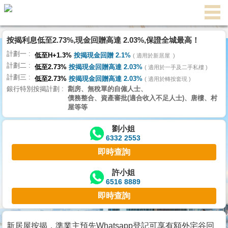
按揭利息低至2.73%,現金回贈高達 2.03%,保證全城最高！
主
計劃一
頁
低至H+1.3%
按揭現金回贈 2.1%
適用於新居屋
代
計劃二
理
低至2.73%
按揭現金回贈高達 2.03%
適用於一手及二手私樓
計劃三
搵
低至2.73%
按揭現金回贈高達 2.03%
適用於轉按套現
銀行特別按揭計劃
劏房、無稅單的自僱人士、
樓/
債務整合、資產審批(適合收入不足人士)、唐樓、村
成
屋等等
交
劉小姐
6332 2553
業
即時查詢
主
放
許小姐
6516 8889
盤
即時查詢
宅
谷
新居屋按揭，準業主預先Whatsapp登記可享有額外宅谷回