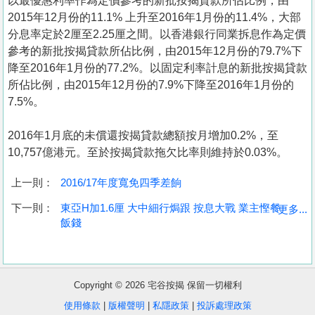
以最優惠利率作為定價參考的新批按揭貸款所佔比例，由
2015年12月份的11.1% 上升至2016年1月份的11.4%，大部
分息率定於2厘至2.25厘之間。以香港銀行同業拆息作為定價
參考的新批按揭貸款所佔比例，由2015年12月份的79.7%下
降至2016年1月份的77.2%。以固定利率計息的新批按揭貸款
所佔比例，由2015年12月份的7.9%下降至2016年1月份的
7.5%。
2016年1月底的未償還按揭貸款總額按月增加0.2%，至
10,757億港元。至於按揭貸款拖欠比率則維持於0.03%。
上一則：
2016/17年度寬免四季差餉
收
下一則：
東亞H加1.6厘 大中細行焗跟 按息大戰 業主慳餐
更多...
飯錢
藏
樓
盤
Copyright © 2026 宅谷按揭 保留一切權利
繁
简
ENG
使用條款
|
版權聲明
|
私隱政策
|
投訴處理政策
體
体