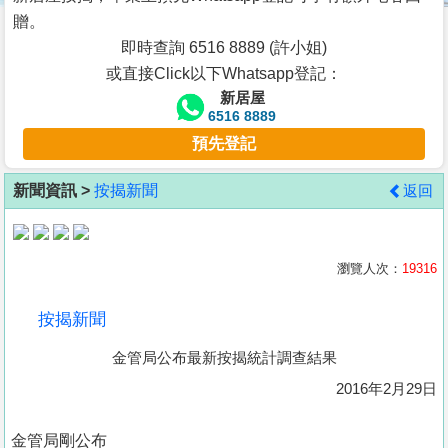
按
贈。
揭
即時查詢 6516 8889 (許小姐)
或直接Click以下Whatsapp登記：
地
新居屋
產
6516 8889
博
預先登記
客
新聞資訊 >
按揭新聞
返回
地
產
新
瀏覽人次：
19316
聞
按揭新聞
數
金管局公布最新按揭統計調查結果
據
公
2016年2月29日
佈
金管局剛公布