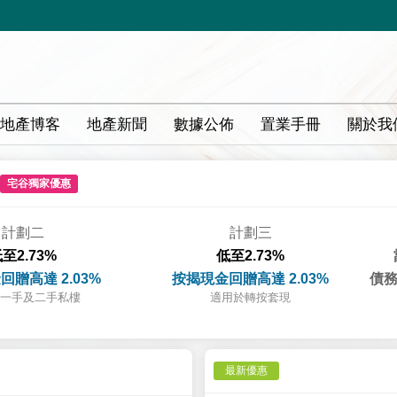
地產博客
地產新聞
數據公佈
置業手冊
關於我
宅谷獨家優惠
計劃二
計劃三
至2.73%
低至2.73%
回贈高達 2.03%
按揭現金回贈高達 2.03%
債務
一手及二手私樓
適用於轉按套現
最新優惠