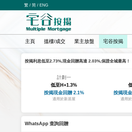
繁
/
简
/
ENG
主頁
搵樓/成交
業主放盤
宅谷按揭
按揭利息低至2.73%,現金回贈高達 2.03%,保證全城最高！
計劃一
低至H+1.3%
低
按揭現金回贈 2.1%
按揭現金
適用於新居屋
適用於
WhatsApp 查詢回贈