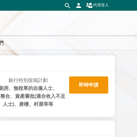
代理登入
們
銀行特別按揭計劃
即時申請
劏房、無稅單的自僱人士、
整合、資產審批(適合收入不足
人士)、唐樓、村屋等等