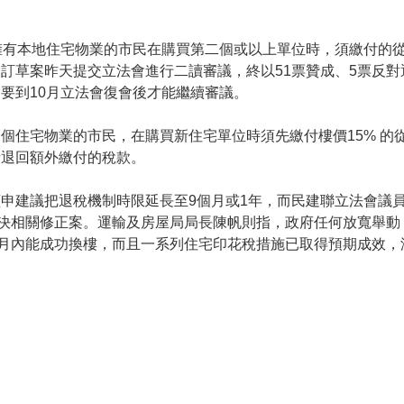
擁有本地住宅物業的市民在購買第二個或以上單位時，須繳付的
修訂草案昨天提交立法會進行二讀審議，終以51票贊成、5票反
要到10月立法會復會後才能繼續審議。
個住宅物業的市民，在購買新住宅單位時須先繳付樓價15% 的
請退回額外繳付的稅款。
申建議把退稅機制時限延長至9個月或1年，而民建聯立法會議
表決相關修正案。運輸及房屋局局長陳帆則指，政府任何放寬舉動
個月內能成功換樓，而且一系列住宅印花稅措施已取得預期成效，