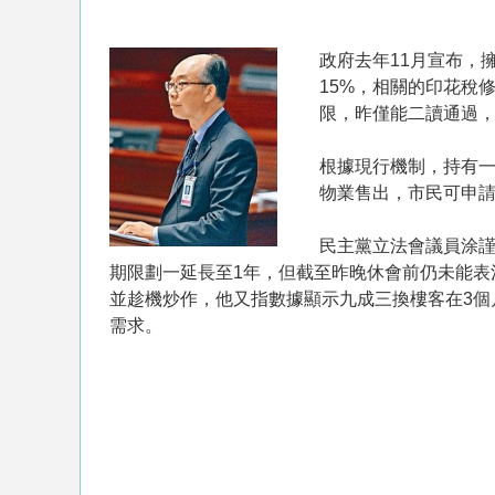
政府去年11月宣布，
15%，相關的印花稅
限，昨僅能二讀通過，
根據現行機制，持有一
物業售出，市民可申
民主黨立法會議員涂謹
期限劃一延長至1年，但截至昨晚休會前仍未能
並趁機炒作，他又指數據顯示九成三換樓客在3
需求。