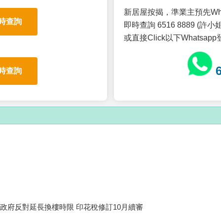
新居屋按揭，準業主預先Wh
時查詢
即時查詢 6516 8889 (許小姐
或直接Click以下Whatsap
時查詢
政府反對延長換樓時限 印花稅修訂10月續審