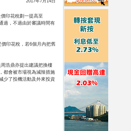
2017年7月14日
從價印花稅劃一提高至
對通過，不過由於審議時間有
從價印花稅，若6個月內把舊
員周浩鼎亦提出建議把換樓
，都會被市場視為減辣措施
減少了投機活動及外來投資