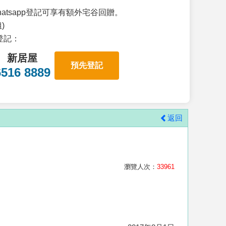
atsapp登記可享有額外宅谷回贈。
)
p登記：
新居屋
預先登記
6516 8889
返回
瀏覽人次：
33961