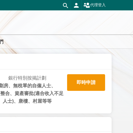
代理登入
們
銀行特別按揭計劃
即時申請
劏房、無稅單的自僱人士、
整合、資產審批(適合收入不足
人士)、唐樓、村屋等等