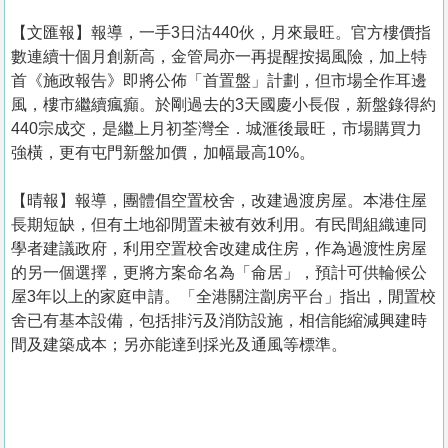
【文匯報】報導，一手3日沽440伙，月來最旺。官方樓價指
數連續十個月創新高，金管局亦一再提醒按揭風險，加上特
首《施政報告》即將公佈「首置盤」計劃，但市場全作耳邊
風，樓市繼續瘋癲。於剛過去的3天國慶小長假，新盤錄得約
440宗成交，是繼上月初荃灣全．城滙後最旺，市場購買力
強橫，更有屯門新盤加價，加幅最高10%。
【晴報】報導，團體倡空置校舍，改建過渡房屋。本港住屋
長期短缺，但有土地卻閒置未被有效利用。有民間組織連同
學者建議政府，利用空置校舍改建成住房，作為過渡性房屋
的另一個選擇，更將方案命名為「侖居」，預計可供輪候公
屋3年以上的家庭申請。「全港關注劏房平台」指出，閒置校
舍已有基本設備，包括排污及消防設施，相信能縮減興建時
間及建築成本；另亦能達到採光及通風等標準。