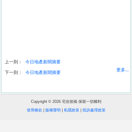
上一則：
今日地產新聞摘要
收
更多...
下一則：
今日地產新聞摘要
藏
樓
盤
Copyright © 2026 宅谷按揭 保留一切權利
繁
简
ENG
使用條款
|
版權聲明
|
私隱政策
|
投訴處理政策
體
体