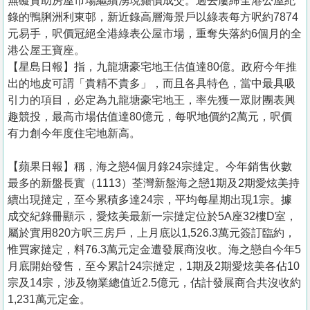
無礙資助房屋市場繼續湧現癲價成交。過去屢締全港公屋紀
錄的鴨脷洲利東邨，新近錄高層海景戶以綠表每方呎約7874
元易手，呎價冠絕全港綠表公屋市場，重奪失落約6個月的全
港公屋王寶座。
【星島日報】指，九龍塘豪宅地王估值達80億。政府今年推
出的地皮可謂「貴精不貴多」，而且各具特色，當中最具吸
引力的項目，必定為九龍塘豪宅地王，率先獲一眾財團表興
趣競投，最高市場估值達80億元，每呎地價約2萬元，呎價
有力創今年度住宅地新高。
【蘋果日報】稱，海之戀4個月錄24宗撻定。今年銷售伙數
最多的新盤長實（1113）荃灣新盤海之戀1期及2期愛炫美持
續出現撻定，至今累積多達24宗，平均每星期出現1宗。據
成交紀錄冊顯示，愛炫美最新一宗撻定位於5A座32樓D室，
屬於實用820方呎三房戶，上月底以1,526.3萬元簽訂臨約，
惟買家撻定，料76.3萬元定金遭發展商沒收。海之戀自今年5
月底開始發售，至今累計24宗撻定，1期及2期愛炫美各佔10
宗及14宗，涉及物業總值近2.5億元，估計發展商合共沒收約
1,231萬元定金。