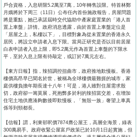
置
戶合資格，入息研限5.2萬至7萬，10年轉售設限。特首林鄭
業
月娥將於下周三（11日）公布任內首份施政報告，房屋問題
將是重點，她已承諾屆時交代協助中產家庭置業的「港人首
手
置上車盤」詳情。政府消息透露，由於首置上車盤定位是
冊
「居屋之上，私樓以下」，目標對象為從未置業的香港永久
居民，將設立申請者入息下限。當局正研究是否以目前居屋
關
白表申請者入息上限，即5.2萬元作為首置上車盤的下限水
於
平，至於入息上限有待敲定，或訂於7萬元左右。
我
們
【東方日報】指，辣招調控扭曲市，政府推地歎慢板。香港
樓價高昂早已聞名於世，被稱為全球樓價最難捱的城市，家
庭供樓負擔年期長達十八年！可是，港人雖對住屋需求殷
切，政府卻一籌莫展，死抱弊多於利的辣招當交差，在增加
住宅土地供應湊夠數後即歎慢板，「無殼一族」奢望上車真
係等到頸都長。
【信報】謂，利東邨呎價7874膺公屋王，高層全海景，綠表
300萬易手。政府收緊公屋富戶政策已於10月1日起實施，但