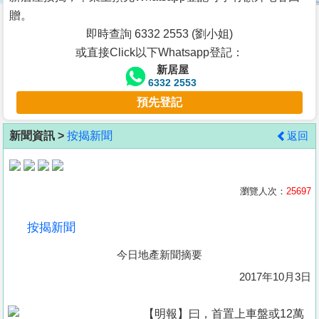
按
贈。
揭
即時查詢 6332 2553 (劉小姐)
或直接Click以下Whatsapp登記：
地
新居屋
產
6332 2553
博
預先登記
客
新聞資訊 >
按揭新聞
返回
地
產
新
瀏覽人次：
25697
聞
按揭新聞
數
今日地產新聞摘要
據
公
2017年10月3日
佈
【明報】曰，首置上車盤或12萬