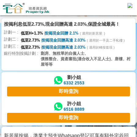
按揭利息低至2.73%,現金回贈高達 2.03%,保證全城最高！
主
計劃一
頁
低至H+1.3%
按揭現金回贈 2.1%
適用於新居屋
代
計劃二
低至2.73%
按揭現金回贈高達 2.03%
理
適用於一手及二手私樓
計劃三
搵
低至2.73%
按揭現金回贈高達 2.03%
適用於轉按套現
銀行特別按揭計劃
劏房、無稅單的自僱人士、
樓/
債務整合、資產審批(適合收入不足人士)、唐樓、村
成
屋等等
交
劉小姐
6332 2553
業
即時查詢
主
放
許小姐
6516 8889
盤
即時查詢
宅
谷
新居屋按揭，準業主預先Whatsapp登記可享有額外宅谷回