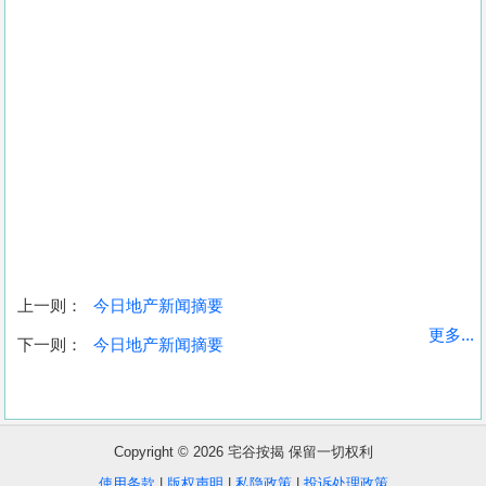
上一则：
今日地产新闻摘要
收
更多...
下一则：
今日地产新闻摘要
藏
楼
盘
Copyright © 2026 宅谷按揭 保留一切权利
繁
简
ENG
使用条款
|
版权声明
|
私隐政策
|
投诉处理政策