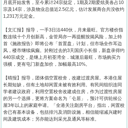
月底开始发售，至今累计24宗挞定，1期及2期爱炫美各占10
宗及14宗，涉及物业总值近2.5亿元，估计发展商合共没收约
1,231万元定金。
【文汇报】报导，一手3日沽440伙，月来最旺。官方楼价指
数连续十个月创新高，金管局亦一再提醒按揭风险，加上特
首《施政报告》即将公布「首置盘」计划，但市场全作耳边
风，楼市继续疯癫。於刚过去的3天国庆小长假，新盘录得约
440宗成交，是继上月初荃湾全．城滙后最旺，市场购买力
强横，更有屯门新盘加价，加幅最高10%。
【晴报】报导，团体倡空置校舍，改建过渡房屋。本港住屋
长期短缺，但有土地却闲置未被有效利用。有民间组织连同
学者建议政府，利用空置校舍改建成住房，作为过渡性房屋
的另一个选择，更将方案命名为「仑居」，预计可供轮候公
屋3年以上的家庭申请。「全港关注劏房平台」指出，闲置校
舍已有基本设备，包括排污及消防设施，相信能缩减兴建时
间及建筑成本；另亦能达到采光及通风等标准。