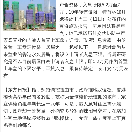
置
户合资格，入息研限5.2万至7
业
万，10年转售设限。特首林郑月
娥将於下周三（11日）公布任内
手
首份施政报告，房屋问题将是重
册
点，她已承诺届时交代协助中产
家庭置业的「港人首置上车盘」详情。政府消息透露，由於
关
首置上车盘定位是「居屋之上，私楼以下」，目标对象为从
於
未置业的香港永久居民，将设立申请者入息下限。当局正研
我
究是否以目前居屋白表申请者入息上限，即5.2万元作为首置
们
上车盘的下限水平，至於入息上限有待敲定，或订於7万元左
右。
【东方日报】指，辣招调控扭曲市，政府推地叹慢板。香港
楼价高昂早已闻名於世，被称为全球楼价最难捱的城市，家
庭供楼负担年期长达十八年！可是，港人虽对住屋需求殷
切，政府却一筹莫展，死抱弊多於利的辣招当交差，在增加
住宅土地供应凑够数后即叹慢板，「无壳一族」奢望上车真
系等到颈都长。