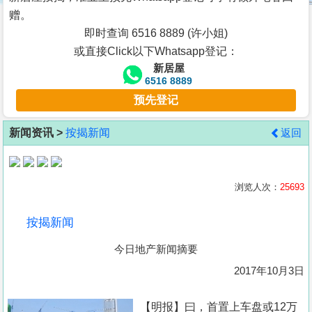
按
赠。
揭
即时查询 6516 8889 (许小姐)
或直接Click以下Whatsapp登记：
地
新居屋
产
6516 8889
博
预先登记
客
新闻资讯 >
按揭新闻
返回
地
产
新
浏览人次：
25693
闻
按揭新闻
数
今日地产新闻摘要
据
公
2017年10月3日
布
【明报】曰，首置上车盘或12万