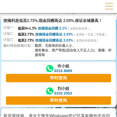
代
理
按揭利息低至2.73%,现金回赠高达 2.03%,保证全城最高！
主
计划一
页
低至H+1.3%
按揭现金回赠 2.1%
适用於新居屋
计划二
低至2.73%
按揭现金回赠高达 2.03%
适用於一手及二手私楼
计划三
搵
低至2.73%
按揭现金回赠高达 2.03%
适用於转按套现
银行特别按揭计划
劏房、无税单的自雇人士、
楼/
债务整合、资产审批(适合收入不足人士)、唐楼、村
成
屋等等
交
许小姐
6516 8889
业
即时查询
主
放
刘小姐
6332 2553
盘
即时查询
宅
谷
新居屋按揭，准业主预先Whatsapp登记可享有额外宅谷回