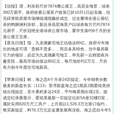
【信报】谓，利东邨尺价7874膺公屋王，高层全海景，绿表
300万易手。政府收紧公屋富户政策已於10月1日起实施，但
无碍资助房屋市场继续涌现癫价成交。过去屡缔全港公屋纪
录的鸭脷洲利东邨，新近录高层海景户以绿表每方尺约7874
元易手，尺价冠绝全港绿表公屋市场，重夺失落约6个月的全
港公屋王宝座。
【星岛日报】指，九龙塘豪宅地王估值达80亿。政府今年推
出的地皮可谓「贵精不贵多」，而且各具特色，当中最具吸
引力的项目，必定为九龙塘豪宅地王，率先获一众财团表兴
趣竞投，最高市场估值达80亿元，每尺地价约2万元，尺价
有力创今年度住宅地新高。
【苹果日报】称，海之恋4个月录24宗挞定。今年销售伙数
最多的新盘长实（1113）荃湾新盘海之恋1期及2期爱炫美持
续出现挞定，至今累积多达24宗，平均每星期出现1宗。据
成交纪录册显示，爱炫美最新一宗挞定位於5A座32楼D室，
属於实用820方尺三房户，上月底以1,526.3万元签订临约，
惟买家挞定，料76.3万元定金遭发展商没收。海之恋自今年5