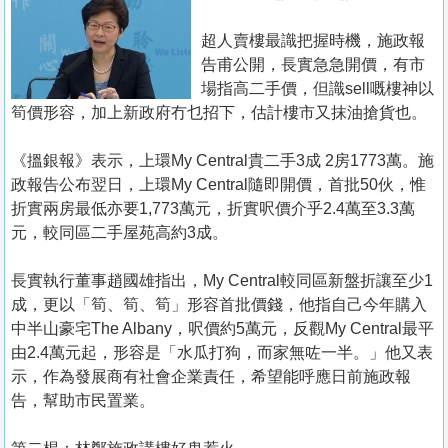
置
業
超人賣樓最識把握時機，施政報
告甫公開，長實急急開價，有市
手
場指高二手價，但識sell嘅樓神以
冊
筍價形容，加上新政府冇乜招下，估計樓市又抹油搶貨也。
關
《搵銀報》表示，上環My Central貴二手3成 2房1773萬。施
於
政報告公布翌日，上環My Central隨即開價，首批50伙，惟
我
折實兩房最低亦要1,773萬元，折實呎價介乎2.4萬至3.3萬
們
元，較同區二手屋苑高約3成。
長實執行董事趙國雄指出，My Central較同區新盤折讓至少1
成，更以「筍、筍、筍」形容首批價錢，他指自己今年購入
中半山豪宅The Albany，呎價約5萬元，反觀My Central最平
由2.4萬元起，形容是「水瓜打狗，而家無咗一半。」他又表
示，作為發展商有社會企業責任，希望能呼應日前施政報
告，幫助市民置業。