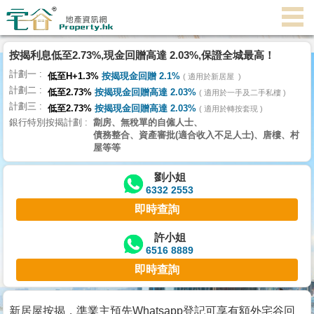
按揭利息低至2.73%,現金回贈高達 2.03%,保證全城最高！
主
計劃一
頁
低至H+1.3%
按揭現金回贈 2.1%
適用於新居屋
代
計劃二
低至2.73%
按揭現金回贈高達 2.03%
理
適用於一手及二手私樓
計劃三
搵
低至2.73%
按揭現金回贈高達 2.03%
適用於轉按套現
銀行特別按揭計劃
劏房、無稅單的自僱人士、
樓/
債務整合、資產審批(適合收入不足人士)、唐樓、村
成
屋等等
交
劉小姐
6332 2553
業
即時查詢
主
放
許小姐
6516 8889
盤
即時查詢
宅
谷
新居屋按揭，準業主預先Whatsapp登記可享有額外宅谷回