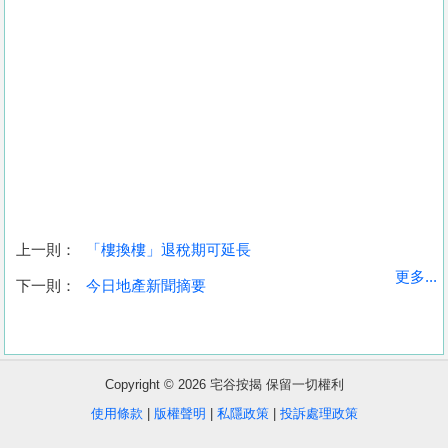
上一則：
「樓換樓」退稅期可延長
收
更多...
下一則：
今日地產新聞摘要
藏
樓
盤
Copyright © 2026 宅谷按揭 保留一切權利
繁
简
ENG
使用條款
|
版權聲明
|
私隱政策
|
投訴處理政策
體
体