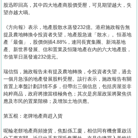
股迅即回高，其中四大地產商股價受壓，可見期望越大，失
望亦越大喎。
《方向報》表示，地產股散水蒸發232億。港府施政報告無
提及農地轉換令投資者失望，地產股急速「散水」。恒基地
產「最傷」，股價倒插4.88%，連同長實集團、新鴻基地
產、新世界發展、信和置業及恒隆地產在內的六大地產股，
市值單日蒸發逾232億元。
瑞信指，施政報告未有提及農地轉換，令投資者失望，過去
一個月急漲的地產發展股料受壓。該行表示，施政報告有關
首置上車盤計劃詳情不多，但帶出三個信息，包括房屋並非
純粹商品，政府將擔當積極角色；其次是房屋政策將聚焦供
應及市民的置業階梯；及增加土地供應。
第五棍：老牌地產商趕入貨
呢輪老餅地產商頻搶貨，焦點係工廈，相信同有機會重啟活