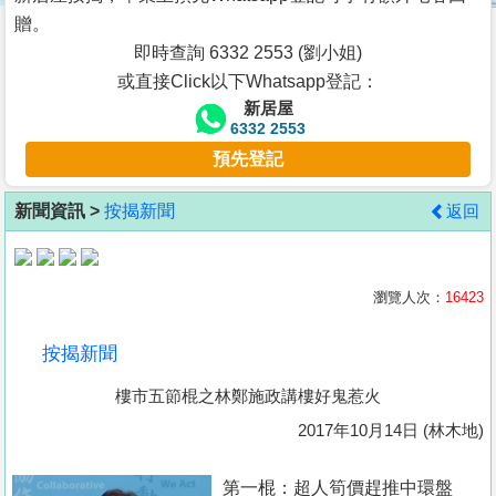
按
贈。
揭
即時查詢 6332 2553 (劉小姐)
或直接Click以下Whatsapp登記：
地
新居屋
產
6332 2553
博
預先登記
客
新聞資訊 >
按揭新聞
返回
地
產
新
瀏覽人次：
16423
聞
按揭新聞
數
樓市五節棍之林鄭施政講樓好鬼惹火
據
公
2017年10月14日 (林木地)
佈
第一棍：超人筍價趕推中環盤