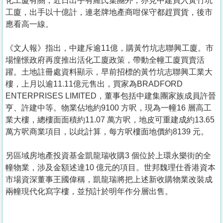
化工廈有關，近日出手有羅氏集團外，亦見中建買入黃竹坑
工廈，出手以十億計，連老牌地產商咁保守都趕買貨，後市
應看高一線。
《文人報》指出，中建斥逾11億，購黃竹坑志聯興工廈。市
場憧憬政府再度推出活化工廈政策，帶動全幢工廈買賣活
躍。土地註冊處資料顯示，早前招標的黃竹坑志聯興工業大
樓，上月以逾11.11億元售出，買家為BRADFORD
ENTERPRISES LIMITED，董事包括中建集團家族成員許晉
亨、許建中等。物業佔地約9100 方呎，現為一幢16 層高工
業大樓，總樓面面積約11.07 萬方呎，地皮可重建成約13.65
萬方呎商業項目，以此計算，每方呎樓面地價約8139 元。
另區域房地產投資基金凱龍瑞收購3 個位於上環永樂街的全
幢物業，涉及金額述達10 億元的項目。世邦魏理仕香港資本
市場資深董事王國偉稱，凱龍瑞將把上述新收購物業改裝成
兩幢現代化寫字樓，並預計於明年作分層出售。