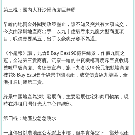
第三棍：國內大孖沙掃商廈巨無霸
早輪內地資金外闖受政策壓止，誰不知又突然有大額成交，
今次由深圳地產商出手，以九十億氣吞東九龍大型商廈項
目，呎價更要萬五，出手以豪爽形容不為過。
《小超報》講，九倉8 Bay East 90億售綠景，作價九龍之
冠，全港第三貴商廈。沉寂一輪的中資機構再度斥巨資收購
整幢甲級商廈。會德豐宣布，旗下九倉以90億元把觀塘商廈
樓花8 Bay East售予綠景中國地產，成交價貴絕九龍區，全
港排名則屬第三貴。
綠景中國地產為深圳發展商，主要發展住宅和商用物業，現
時在港租用灣仔光大中心作總部。
第四棍：地產股急急跳水
一度傳出以農地建公私營上車樓，但事實落空下，當炒地產