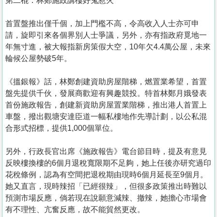
第二棍：林鄭施政講樓好鬼惹火
首置盤推出僅千個，加上門檻不高，令高收入人士亦可申
請，旋即引來各個界別人士爭議，另外，亦有指政府覓地一
年無寸進，被大報指新房策假大空，10年欠4.4萬公屋，未來
輪候公屋勢破5年。
《搵銀報》話，林鄭創建資助房屋階梯，燃置業希望，首置
盤先提供千伙，發展商歡迎有興趣競投。特首林鄭月娥發表
首份施政報告，創建新資助房屋置業階梯，推出港人首置上
車盤，撥出觀塘安達臣道一幅私樓地作先導計劃，以公私混
合形式招標，提供1,000個單位。
另外，行政長官出席《施政報告》電台節目時，提及有意見
反映樓換樓的6個月退稅寬限期不足夠，她上任後亦研究過印
花稅條例，認為有空間把退稅期由現時6個月延長至9個月。
她又直言，現時辣招「已經很辣」，但很多政策推出時難以
預測市場反應，倘若現在說願意減辣、撤辣，她擔心市場會
有不理性、亢奮反應，故不能貿然更改。