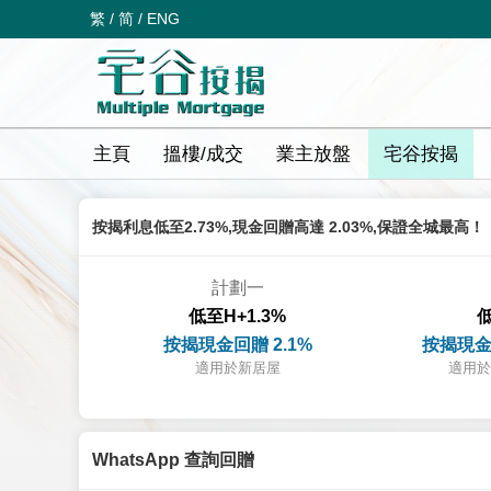
繁
/
简
/
ENG
主頁
搵樓/成交
業主放盤
宅谷按揭
按揭利息低至2.73%,現金回贈高達 2.03%,保證全城最高！
計劃一
低至H+1.3%
低
按揭現金回贈 2.1%
按揭現金
適用於新居屋
適用於
WhatsApp 查詢回贈