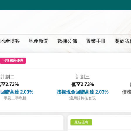
地產博客
地產新聞
數據公佈
置業手冊
關於我
宅谷獨家優惠
計劃二
計劃三
至2.73%
低至2.73%
回贈高達 2.03%
按揭現金回贈高達 2.03%
債務
一手及二手私樓
適用於轉按套現
最新優惠