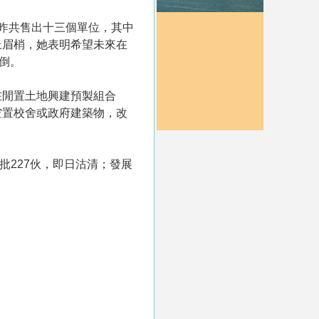
昨共售出十三個單位，其中
上眉梢，她表明希望未來在
倒。
在閒置土地興建預製組合
空置校舍或政府建築物，改
首批227伙，即日沽清；發展