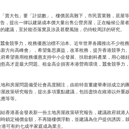
屋「賣大包」要「計掂數」。樓價居高難下，市民置業難，居屋
報告，提出一律以建築成本價大量出售公營房屋，正在輪候公屋
量的建議，至於能否落實及涉及甚麼風險，仍待較周詳的研究。
企蠶食競爭力，稅務優惠治標不治本。近年世界各國推出不少稅
務新方向高峰會」，希望集思廣益，改革稅務，提升香港競爭力
政府希望善用稅務優惠支持中小企發展、扶助創科產業，用心雖
飈愈高才是最大問題。租金高企損害本港營商環境，蠶食競爭力
土地和房屋問題備受社會高度關注，由前特首董建華牽頭成立的
房屋政策研究報告，提出多項重點建議，包括盡快在維港以外重
供應等等。
團結香港基金發表新一份土地房屋政策研究報告，建議政府就港
同時鎖定補價金額，不再隨樓價浮動，並建議為住戶提供誘因，
全港可有約七成半家庭成為業主。