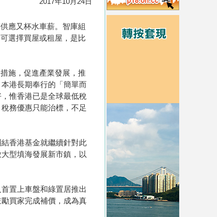
2017年10月24日
等供應又杯水車薪。智庫組
者可選擇買屋或租屋，是比
務措施，促進產業發展，推
。本港長期奉行的「簡單而
好，惟香港已是全球最低稅
，稅務優惠只能治標，不足
團結香港基金就繼續針對此
啟大型填海發展新市鎮，以
人首置上車盤和綠置居推出
鼓勵買家完成補價，成為真