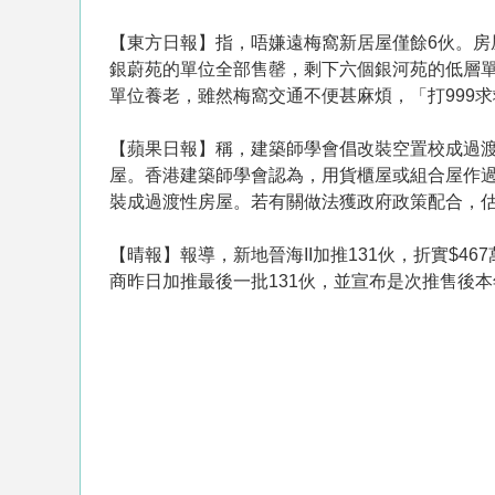
【東方日報】指，唔嫌遠梅窩新居屋僅餘6伙。
銀蔚苑的單位全部售罄，剩下六個銀河苑的低層
單位養老，雖然梅窩交通不便甚麻煩，「打999
【蘋果日報】稱，建築師學會倡改裝空置校成過
屋。香港建築師學會認為，用貨櫃屋或組合屋作
裝成過渡性房屋。若有關做法獲政府政策配合，估
【晴報】報導，新地晉海II加推131伙，折實$46
商昨日加推最後一批131伙，並宣布是次推售後