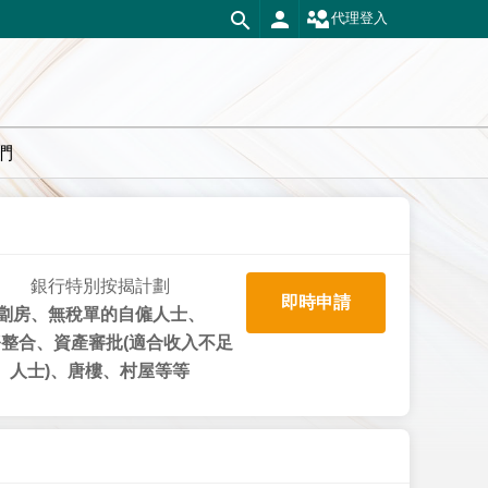
代理登入
們
銀行特別按揭計劃
即時申請
劏房、無稅單的自僱人士、
整合、資產審批(適合收入不足
人士)、唐樓、村屋等等