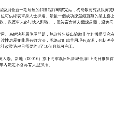
房屋委員會新一期居屋的銷售程序即將完結，梅窩銀蔚苑及銀河苑
單位可供綠表單身人士揀選。最後一個成功揀選銀蔚苑的業主喜
求救，救護車未必咁快入到嚟」，但笑言會努力鍛煉身體，避免病
渡屋。為解決基層住屋問題，施政報告提出協助非牟利機構研究
過渡性房屋並非最有效方法，認為政府應善用現有資源，包括將
計改裝過程只需要約8至10個月就可完工。
7萬入場。新地（00016）旗下將軍澳日出康城晉海II上周日推售
本年內鐵定不會再有大型加推。