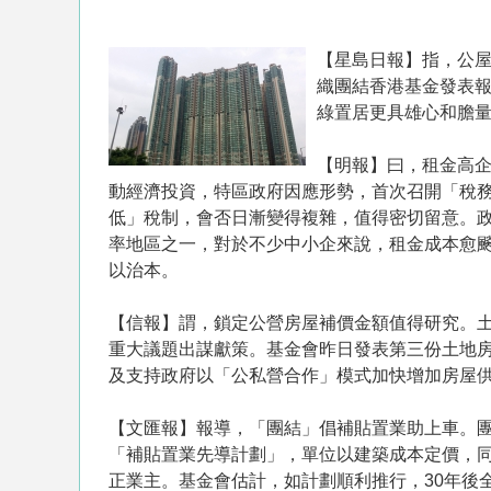
【星島日報】指，公
織團結香港基金發表
綠置居更具雄心和膽
【明報】曰，租金高
動經濟投資，特區政府因應形勢，首次召開「稅
低」稅制，會否日漸變得複雜，值得密切留意。
率地區之一，對於不少中小企來說，租金成本愈
以治本。
【信報】謂，鎖定公營房屋補價金額值得研究。
重大議題出謀獻策。基金會昨日發表第三份土地
及支持政府以「公私營合作」模式加快增加房屋
【文匯報】報導，「團結」倡補貼置業助上車。
「補貼置業先導計劃」，單位以建築成本定價，
正業主。基金會估計，如計劃順利推行，30年後