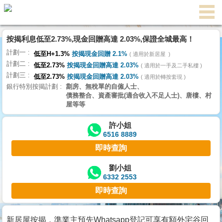
代
理
按揭利息低至2.73%,現金回贈高達 2.03%,保證全城最高！
主
計劃一
頁
低至H+1.3%
按揭現金回贈 2.1%
適用於新居屋
計劃二
低至2.73%
按揭現金回贈高達 2.03%
適用於一手及二手私樓
計劃三
搵
低至2.73%
按揭現金回贈高達 2.03%
適用於轉按套現
銀行特別按揭計劃
劏房、無稅單的自僱人士、
樓/
債務整合、資產審批(適合收入不足人士)、唐樓、村
成
屋等等
交
許小姐
6516 8889
業
即時查詢
主
放
劉小姐
6332 2553
盤
即時查詢
宅
谷
新居屋按揭，準業主預先Whatsapp登記可享有額外宅谷回