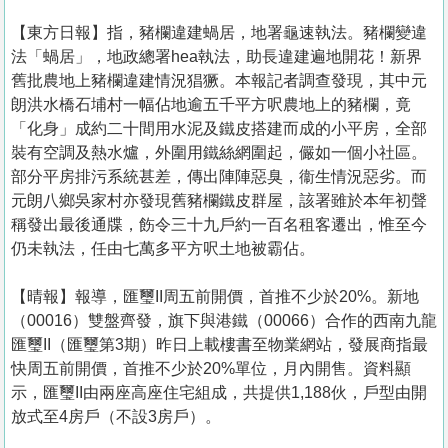
【東方日報】指，豬欄違建蝸居，地署龜速執法。豬欄變違
法「蝸居」，地政總署hea執法，助長違建遍地開花！新界
舊批農地上豬欄違建情況猖獗。本報記者調查發現，其中元
朗洪水橋石埔村一幅佔地逾五千平方呎農地上的豬欄，竟
「化身」成約二十間用水泥及鐵皮搭建而成的小平房，全部
裝有空調及熱水爐，外圍用鐵絲網圍起，儼如一個小社區。
部分平房排污系統甚差，傳出陣陣惡臭，衞生情況惡劣。而
元朗八鄉吳家村亦發現舊豬欄鐵皮群屋，該署雖於本年初聲
稱發出最後通牒，飭令三十九戶約一百名租客遷出，惟至今
仍未執法，任由七萬多平方呎土地被霸佔。
【晴報】報導，匯璽II周五前開價，首推不少於20%。新地
（00016）雙盤齊發，旗下與港鐵（00066）合作的西南九龍
匯璽II（匯璽第3期）昨日上載樓書至物業網站，發展商指最
快周五前開價，首推不少於20%單位，月內開售。資料顯
示，匯璽II由兩座高座住宅組成，共提供1,188伙，戶型由開
放式至4房戶（不設3房戶）。