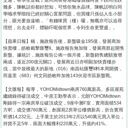
交通，有學生直截了當問局長香港嘅樓價幾時會下跌同埋跌
幾多，陳帆話佢都好想知，可惜佢無水晶球。陳帆話明白同
學喺求學階段已經好關心置業問題，但買樓只係佔人生小部
分，眼光要放遠啲，「有錢咪買（樓）囉，無嘅亦可以追尋
理想，出去走吓、體驗吓呢個世界，令到生命更豐盛」。
【蘋果日報】稱，施政報告後，新盤吸金195億，發展商加
快賣樓，皓畋截擊匯璽II。施政報告無加辣，發展商群起開售
新盤。據統計，施政報告公佈一個月後，新盤銷售總額激增
兩成，逼近200億元關口，發展商近日亦明顯加快賣樓步
伐，當中規模最大的新地（016）南昌站匯璽II料本周開價，
而嘉里（683）何文田皓畋昨加推143伙迎市區新盤戰。
【文匯報】報導，YOHOMidtown兩房760萬新高。多區屋苑
繼續錄得破頂成交，中原王勤學表示，元朗YOHOMidtown
剛錄得一宗兩房單位破頂成交，9座中層F室，實用面積534
方呎，成交價760萬元，創屋苑2房單位樓價新高，折合實用
呎價14,232元。上手業主於2013年2月以540萬元買入單位，
持貨不足5年，賬面大幅獲利220萬元，升值約41%。