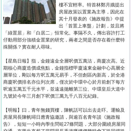
置
樓不宜輕率。特首林鄭月娥提出
業
房屋政策以置業為主導，因此在
其十月發表的《施政報告》中提
手
出「首置上車盤」計劃，並且將
冊
「綠置居」和「白居二」恒常化。事隔不久，傳出容許打工
仔動用部分強積金置業的研究，兩者之間是否存在着什麼特
關
殊關係？實在耐人尋味。
於
我
【星島日報】指，金鐘遠金全層呎價五萬沽，商廈次高。近
們
期核心商廈造價成焦點，金鐘指標甲廈遠東金融中心高層全
層單位，剛以每方呎五萬元易手，不但創區內新高，於全港
商廈呎價排名亦位列次席，僅次於中環中心於月前創下每方
呎逾五萬五千元水平，並遠遠拋離第三位、中環皇后大道中
九號於今年三月創下呎價三萬九千八百元紀錄。
【明報】曰，青年無錢買樓，陳帆話可以出去走吓。運輸及
房屋局長陳帆噚日應青協邀請，與逾百名青年談《施政報
告》，短短一小時內學生問咗27條問題，大部分圍繞房屋同