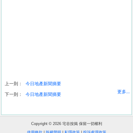
上一則：
今日地產新聞摘要
收
更多...
下一則：
今日地產新聞摘要
藏
樓
盤
Copyright © 2026 宅谷按揭 保留一切權利
繁
简
ENG
使用條款
|
版權聲明
|
私隱政策
|
投訴處理政策