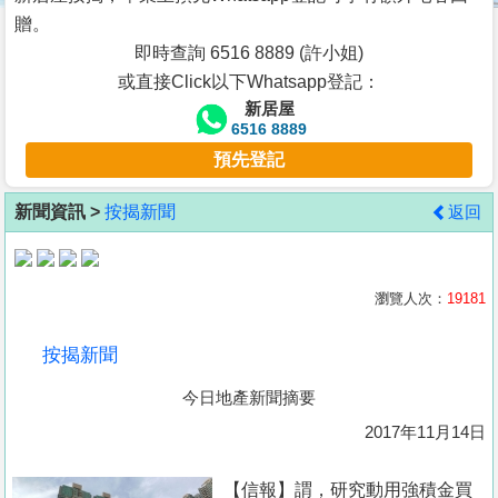
按
贈。
揭
即時查詢 6516 8889 (許小姐)
或直接Click以下Whatsapp登記：
地
新居屋
產
6516 8889
博
預先登記
客
新聞資訊 >
按揭新聞
返回
地
產
新
瀏覽人次：
19181
聞
按揭新聞
數
今日地產新聞摘要
據
公
2017年11月14日
佈
【信報】謂，研究動用強積金買