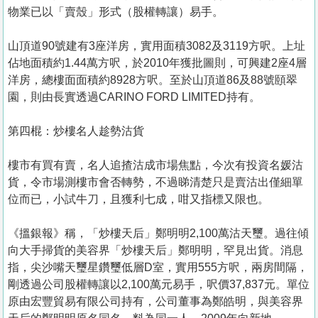
物業已以「賣殼」形式（股權轉讓）易手。
山頂道90號建有3座洋房，實用面積3082及3119方呎。上址
佔地面積約1.44萬方呎，於2010年獲批圖則，可興建2座4層
洋房，總樓面面積約8928方呎。至於山頂道86及88號頤翠
園，則由長實透過CARINO FORD LIMITED持有。
第四棍：炒樓名人趁勢沽貨
樓市有買有賣，名人追揸沽成市場焦點，今次有投資名媛沽
貨，令市場測樓市會否轉勢，不過睇清楚只是賣沽出僅細單
位而已，小試牛刀，且獲利七成，咁又指標又限也。
《搵銀報》稱，「炒樓天后」鄭明明2,100萬沽天璽。過往傾
向大手掃貨的美容界「炒樓天后」鄭明明，罕見出貨。消息
指，尖沙嘴天璽星鑽璽低層D室，實用555方呎，兩房間隔，
剛透過公司股權轉讓以2,100萬元易手，呎價37,837元。單位
原由宏豐貿易有限公司持有，公司董事為鄭皓明，與美容界