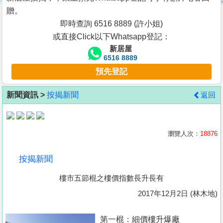
按
贈。
揭
即時查詢 6516 8889 (許小姐)
或直接Click以下Whatsapp登記：
地
新居屋
產
6516 8889
博
預先登記
客
新聞資訊 >
按揭新聞
返回
地
產
新
瀏覽人次：
18876
聞
按揭新聞
數
樓市五節棍之樓價指數長升長有
據
公
2017年12月2日 (林木地)
佈
第一棍：細價樓升爆廠