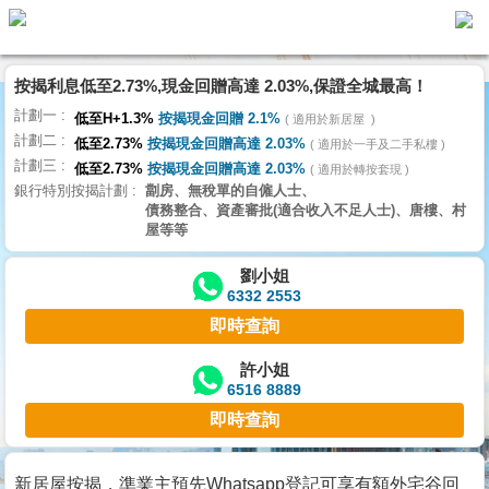
按揭利息低至2.73%,現金回贈高達 2.03%,保證全城最高！
主
計劃一
頁
低至H+1.3%
按揭現金回贈 2.1%
適用於新居屋
代
計劃二
理
低至2.73%
按揭現金回贈高達 2.03%
適用於一手及二手私樓
計劃三
搵
低至2.73%
按揭現金回贈高達 2.03%
適用於轉按套現
銀行特別按揭計劃
劏房、無稅單的自僱人士、
樓/
債務整合、資產審批(適合收入不足人士)、唐樓、村
成
屋等等
交
劉小姐
6332 2553
業
即時查詢
主
放
許小姐
6516 8889
盤
即時查詢
宅
谷
新居屋按揭，準業主預先Whatsapp登記可享有額外宅谷回