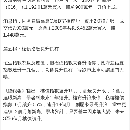
天后的鄭明明原名同名，料為同一人，2009年向新地
（016）以1,192.01萬元買入，賺約900萬元，升值七成。
消息指，同區名鑄高層C及D室相連戶，實用2,070方呎，成
交價7,900萬元。原業主2009年共以6,452萬元買入，賺
1,448萬元。
第五棍：樓價指數長升長有
恒生指數都反反覆覆，但樓價指數真係升唔停，政府差估置
指數連升十九個月，真係長升長有，等跌市上車可謂望門興
嘆。
《搵銀報》指出，樓價指數連升19月，創最長升浪，12個月
連環新高，學者料未來半年續升。樓市升浪未停，私樓樓價
指數10月續升0.5%，連升19個月，創歷來最長升浪，當中更
連續12個月創新高。學者預計，只要基本因素無大變，未來
3至6個月樓價續升。