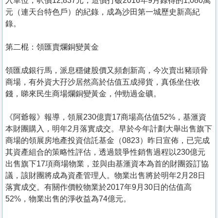
入單位，呎價12,837元，造價打破2016年9月錄得的1,080萬
元（連天台特色戶）的紀錄，成為沙田第一城歷史新高紀
錄。
第二棍：領匯賣爛銅變黃金
領匯成銀行馬，派息穩健股價又頻創新高，今次賣出豬頭骨
商場，有外資大孖沙居然高於估值五成掃貨，真係坐住收
錢，睇來民生商場爛銅變黃金，仲勁過金礦。
《阿爺報》報導，領展230億賣17商場高估值52%，基滙資
本財團購入，明年2月落實成交。早於今年計劃大舉出售旗下
商場的領展房地產投資信託基金（0823）昨日宣佈，已完成
其資產組合的策略性評估，透過競爭性銷售過程以230億元
出售旗下17項商場物業，並與由基滙資本為首的財團簽訂協
議，該財團將成為資產管理人。物業出售將於明年2月28日
落實成交。有關作價較物業於2017年9月30日的估值高
52%，物業出售的淨收益為74億元。