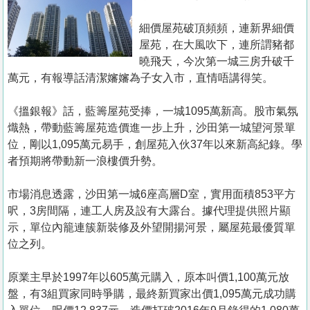
置
業
細價屋苑破頂頻頻，連新界細價
屋苑，在大風吹下，連所謂豬都
手
曉飛天，今次第一城三房升破千
冊
萬元，有報導話清潔嬸嬸為子女入市，直情唔講得笑。
關
《搵銀報》話，藍籌屋苑受捧，一城1095萬新高。股市氣氛
於
熾熱，帶動藍籌屋苑造價進一步上升，沙田第一城望河景單
我
位，剛以1,095萬元易手，創屋苑入伙37年以來新高紀錄。學
們
者預期將帶動新一浪樓價升勢。
市場消息透露，沙田第一城6座高層D室，實用面積853平方
呎，3房間隔，連工人房及設有大露台。據代理提供照片顯
示，單位內籠連簇新裝修及外望開揚河景，屬屋苑最優質單
位之列。
原業主早於1997年以605萬元購入，原本叫價1,100萬元放
盤，有3組買家同時爭購，最終新買家出價1,095萬元成功購