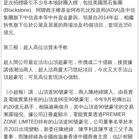
是次招標吸引不少非本地財團入標，包括美國黑石集團
(Blackstone)、阿聯酋主權基金阿布扎比投資局(ADIA)及中信
集團旗下中信資本等中外資金參與。領展自2014年起，相繼
拆售旗下位於公屋及居屋的商場涉及45個項目，套現近350
億元。
第三棍：超人高位沽貨未手軟
超人間公司最近沽出山頂超豪宅，作價成二十億銀，接貨據
講係潮汕商人，超人沽商廈大刁世紀項目，今次又大手沽山
頂超豪宅，可見高位套現決心強勁。
《小超報》講，山頂道90號豪宅，商人陳經緯購入。由長實
及電能實業持有的山頂道86至90號豪宅，今年9月初傳出以
約20億元易手，相隔逾兩個月，其中山頂道90號豪宅的交易
漸露端倪。據公司註冊處顯示，電能實業透過PREMIER
ZONE LIMITED持有的山頂道90號豪宅，公司董事名單於本
月20日出現變動，新委任陳經緯、陳亨利及陳亨達三父子為
董事，而陳經緯為全國政協兼香港中國商會主席，估計有關