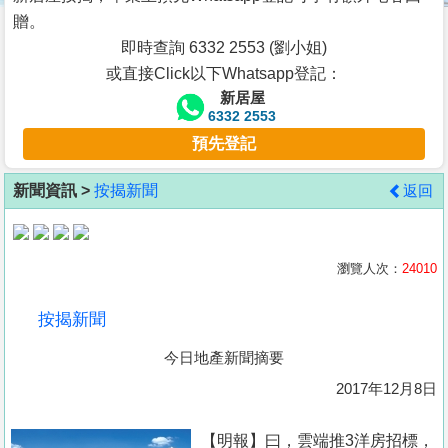
按
贈。
揭
即時查詢 6332 2553 (劉小姐)
或直接Click以下Whatsapp登記：
地
新居屋
產
6332 2553
博
預先登記
客
新聞資訊 >
按揭新聞
返回
地
產
新
瀏覽人次：
24010
聞
按揭新聞
數
今日地產新聞摘要
據
公
2017年12月8日
佈
【明報】曰，雲端推3洋房招標，