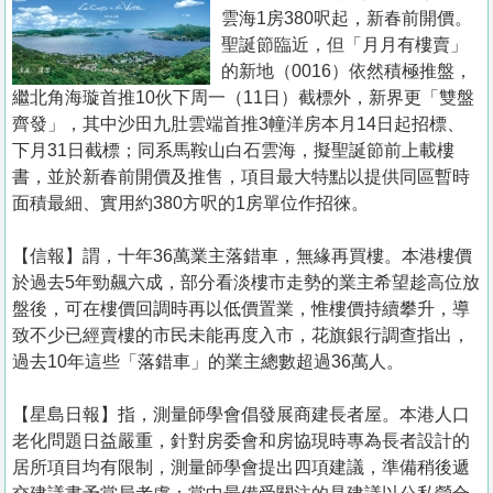
置
雲海1房380呎起，新春前開價。
業
聖誕節臨近，但「月月有樓賣」
的新地（0016）依然積極推盤，
手
繼北角海璇首推10伙下周一（11日）截標外，新界更「雙盤
冊
齊發」，其中沙田九肚雲端首推3幢洋房本月14日起招標、
下月31日截標；同系馬鞍山白石雲海，擬聖誕節前上載樓
關
書，並於新春前開價及推售，項目最大特點以提供同區暫時
於
面積最細、實用約380方呎的1房單位作招徠。
我
們
【信報】謂，十年36萬業主落錯車，無緣再買樓。本港樓價
於過去5年勁飆六成，部分看淡樓市走勢的業主希望趁高位放
盤後，可在樓價回調時再以低價置業，惟樓價持續攀升，導
致不少已經賣樓的市民未能再度入市，花旗銀行調查指出，
過去10年這些「落錯車」的業主總數超過36萬人。
【星島日報】指，測量師學會倡發展商建長者屋。本港人口
老化問題日益嚴重，針對房委會和房協現時專為長者設計的
居所項目均有限制，測量師學會提出四項建議，準備稍後遞