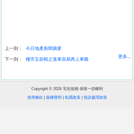
上一則：
今日地產新聞摘要
收
更多...
下一則：
樓市五節棍之落車容易再上車難
藏
樓
盤
Copyright © 2026 宅谷按揭 保留一切權利
繁
简
ENG
使用條款
|
版權聲明
|
私隱政策
|
投訴處理政策
體
体