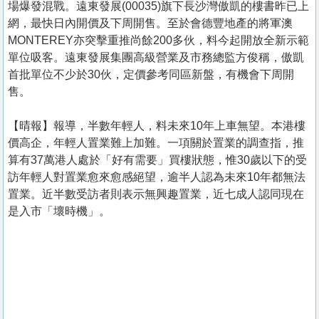
場爆發混戰。遠東發展(00035)旗下長沙灣傲凱的樓書昨已上
網，最快日內開價及下周開售。至於會德豐地產的將軍澳
MONTEREY亦突擊重推尚餘200多伙，料今起開放全新示範
單位吸客。遠東發展集團高級營業及市務總監方俊稱，傲凱
首批單位不少於30伙，定價參考同區新盤，有機會下周開
售。
【晴報】報導，半數年輕人，料未來10年上車無望。本港樓
價高企，年輕人置業難上加難。一項關於置業的調查指，推
算有37萬港人處於「好有需要」買樓狀態，惟30歲以下的受
訪年輕人對置業愈來愈感絕望，逾半人認為未來10年都無法
置業。近半數受訪者則表示無興趣置業，近七成人認同現在
是入市「壞時機」。