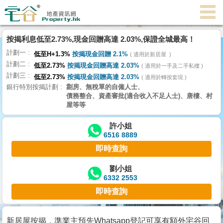
按揭利息低至2.73%,現金回贈高達 2.03%,保證全城最高！
主
計劃一
頁
低至H+1.3%
按揭現金回贈 2.1%
適用於新居屋
代
計劃二
低至2.73%
按揭現金回贈高達 2.03%
理
適用於一手及二手私樓
計劃三
搵
低至2.73%
按揭現金回贈高達 2.03%
適用於轉按套現
銀行特別按揭計劃
劏房、無稅單的自僱人士、
樓/
債務整合、資產審批(適合收入不足人士)、唐樓、村
成
屋等等
交
許小姐
6516 8889
業
即時查詢
主
放
劉小姐
6332 2553
盤
即時查詢
宅
谷
新居屋按揭，準業主預先Whatsapp登記可享有額外宅谷回