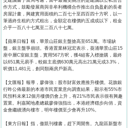
交建議書予當局考慮；當中最備受關注的是建議以公私營合
作方式，鼓勵發展商與非牟利機構合作推出自負盈虧的長者
房屋計畫，興建實用面積約二百七十至四百四十方呎，以一
筆過終生租約方式租出，金額定在樓價約五成或以下，租金
介乎一百八十七萬至二百八十七萬。
【蘋果日報】稱，華景山莊銀主盤搶高至651萬。市場缺
盤，銀主盤爭崩頭。香港置業林冠宏表示，葵涌華景山莊15
座中層C室銀主盤，實用567方呎，獲4組客入標搶購，最終
以651萬元易手，較銀主底價630萬元高出21萬元或3.3%，
呎價11,481元，創同類兩房戶新高。
【文匯報】報導，廖偉強：股市財富效應推升樓價。花旗銀
行昨公佈最新的本港市民置業意向調查結果，顯示有55%市
民預料未來12個月樓價仍會上升，有21%市民表示很有興趣
置業。利嘉閣地產總裁廖偉強指出，本港經濟穩步向俏，資
金會繼續湧向樓市，明年樓價至少會再升10%。
【東方日報】指，傲凱刊樓書，趕下周開售。九龍區新盤市