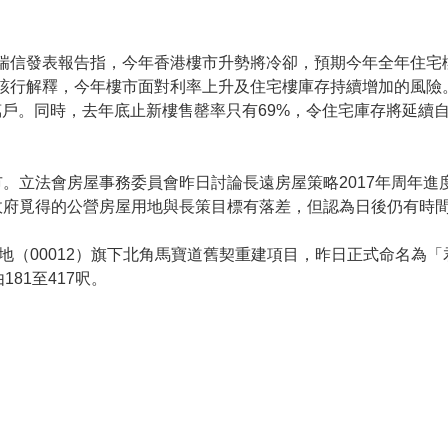
瑞信發表報告指，今年香港樓市升勢將冷卻，預期今年全年住宅
。該行解釋，今年樓市面對利率上升及住宅樓庫存持續增加的風險
萬戶。同時，去年底止新樓售罄率只有69%，令住宅庫存將延續
。立法會房屋事務委員會昨日討論長遠房屋策略2017年周年進
政府覓得的公營房屋用地與長策目標有落差，但認為日後仍有時
地（00012）旗下北角馬寶道舊契重建項目，昨日正式命名為「
81至417呎。