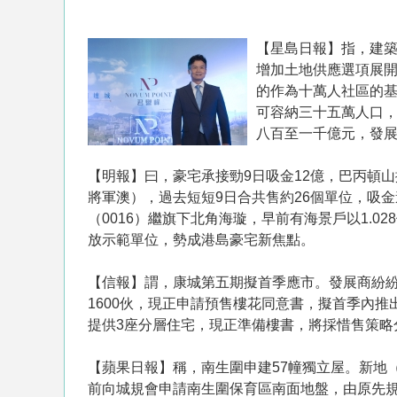
【星島日報】指，建
增加土地供應選項展
的作為十萬人社區的
可容納三十五萬人口
八百至一千億元，發
【明報】曰，豪宅承接勁9日吸金12億，巴丙頓山
將軍澳），過去短短9日合共售約26個單位，吸金
（0016）繼旗下北角海璇，早前有海景戶以1.0
放示範單位，勢成港島豪宅新焦點。
【信報】謂，康城第五期擬首季應市。發展商紛
1600伙，現正申請預售樓花同意書，擬首季內
提供3座分層住宅，現正準備樓書，將採惜售策略
【蘋果日報】稱，南生圍申建57幢獨立屋。新地
前向城規會申請南生圍保育區南面地盤，由原先規