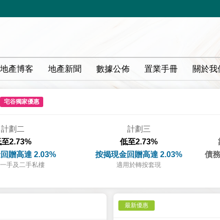
地產博客
地產新聞
數據公佈
置業手冊
關於我
宅谷獨家優惠
計劃二
計劃三
至2.73%
低至2.73%
回贈高達 2.03%
按揭現金回贈高達 2.03%
債務
一手及二手私樓
適用於轉按套現
最新優惠