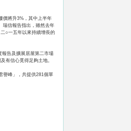
樓價將升3%，其中上半年
。瑞信報告指出，雖然去年
自二○一五年以來持續增長的
度報告及擴展居屋第二市場
間及有信心覓得足夠土地。
君譽峰」，共提供281個單