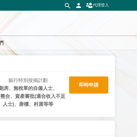
代理登入
們
銀行特別按揭計劃
即時申請
劏房、無稅單的自僱人士、
整合、資產審批(適合收入不足
人士)、唐樓、村屋等等