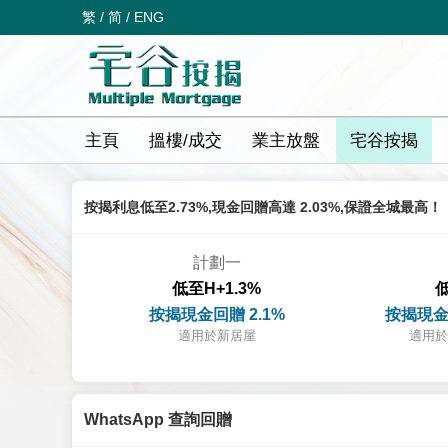
繁
/
简
/
ENG
主頁
搵樓/成交
業主放盤
宅谷按揭
按揭利息低至2.73%,現金回贈高達 2.03%,保證全城最高！
計劃一
低至H+1.3%
低
按揭現金回贈 2.1%
按揭現金
適用於新居屋
適用於
WhatsApp 查詢回贈