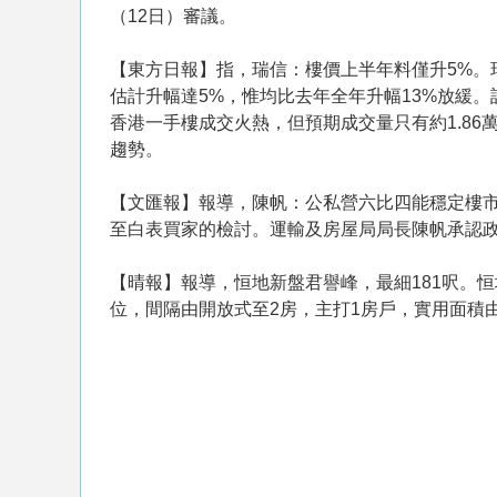
（12日）審議。
【東方日報】指，瑞信：樓價上半年料僅升5%。
估計升幅達5%，惟均比去年全年升幅13%放緩
香港一手樓成交火熱，但預期成交量只有約1.86
趨勢。
【文匯報】報導，陳帆：公私營六比四能穩定樓市
至白表買家的檢討。運輸及房屋局局長陳帆承認
【晴報】報導，恒地新盤君譽峰，最細181呎。恒
位，間隔由開放式至2房，主打1房戶，實用面積由1