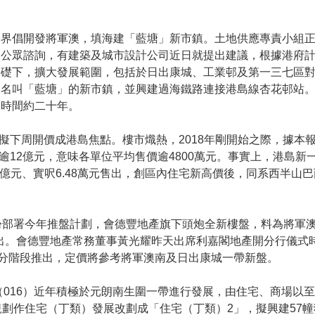
築界倡開發將軍澳，填海建「藍塘」新市鎮。土地供應專責小組
開公眾諮詢，有建築及城市設計公司近日就提出建議，根據港府
基礎下，擴大發展範圍，包括於日出康城、工業邨及第一三七區
，名叫「藍塘」的新市鎮，並興建過海鐵路連接港島線杏花邨站
展時間約二十年。
擬下周開價成港島焦點。樓市熾熱，2018年剛開始之際，據本
逾12億元，意味各單位平均售價逾4800萬元。事實上，港島新
28億元、實呎6.48萬元售出，創區內住宅新高價後，同系西半
紛部署今年推盤計劃，會德豐地產旗下頭炮全新樓盤，料為將軍
推出。會德豐地產常務董事黃光耀昨天出席利嘉閣地產開分行儀式
分階段推出，定價將參考將軍澳南及日出康城一帶新盤。
（016）近年積極於元朗南生圍一帶進行發展，由住宅、商場以
劃作住宅（丁類）發展改劃成「住宅（丁類）2」，擬興建57