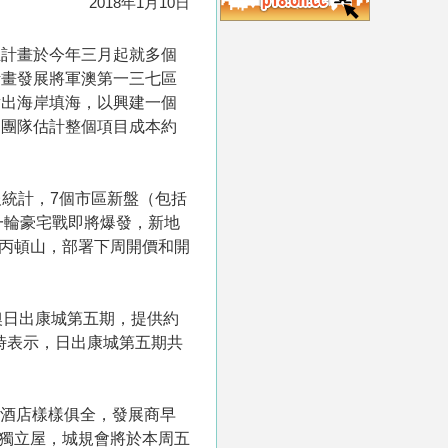
2018年1月10日
正計畫於今年三月起就多個
計畫發展將軍澳第一三七區
對出海岸填海，以興建一個
。團隊估計整個項目成本約
報統計，7個市區新盤（包括
一輪豪宅戰即將爆發，新地
山巴丙頓山，部署下周開價和開
澳日出康城第五期，提供約
時表示，日出康城第五期共
至酒店樣樣俱全，發展商早
幢獨立屋，城規會將於本周五