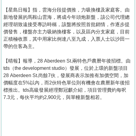
【星島日報】指，雲海分段提價推，力吸換樓及家庭客。由
新地發展的馬鞍山雲海，將成今年頭炮新盤，該公司代理總
經理胡致遠接受專訪時稱，該盤將按照首批銷情，作逐步提
價發售，樓盤亦主力吸納換樓客，以及區內分支家庭，目前
正積極收票，其中用家比例達八至九成，入票人士以沙田一
帶的住客為主。
【晴報】報導，28 Aberdeen St.兩特色戶農曆年後招標。由
tds（the development studio）發展，位於上環的新盤項目
28 Aberdeen St.尚餘7伙，發展商表示加推有加價空間，加
價幅度在5%以內，而2伙特色單位則有機會在農曆新年後招
標推出。tds高級發展經理鄭冠麒介紹，項目管理費約每呎
7.3元，每伙平均約2,900元，與單幢新盤相若。