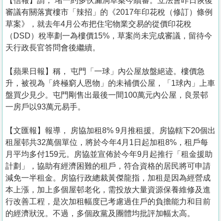
【信報】謂， 堵一約多伙漏洞草案今續審。立法會昨日恢復
審議有關落實樓市「辣招」的《2017年印花稅（修訂）條例
草案》，就去年4月公布把住宅物業交易的從價印花稅
（DSD）稅率劃一為樓價15%，草案尚未完成審議，留待今
天行政長官答問會後繼續。
【蘋果日報】稱， 屯門「一球」內公屋放盤絕迹。樓價急
升，被視為「終極窮人恩物」的未補價公屋，「1球內」上車
盤買少見少。屯門剛售出最後一間100萬元內公屋，良景邨
一房戶以93萬元易手。
【文匯報】報導， 房協加租8% 9月推租援。房協轄下20個出
租屋邨共32萬個單位，將於今年4月1日起加租8%，租戶每
月平均多付159元。房協並宣佈於今年9月起推行「租金援助
計劃」，協助有經濟困難的租戶，符合資格的居民將可申請
減免一半租金。房協行政總裁黃傑龍指，加租是因為經營成
本上漲，加上多個屋邨老化，需投放大量資源保養維修及進
行改善工程，是次加租幅度已考慮過住戶的負擔能力和目前
的經濟狀況。不過，多個政黨及團體均批評加幅太高。