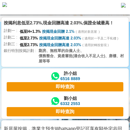
按揭利息低至2.73%,現金回贈高達 2.03%,保證全城最高！
主
計劃一
頁
低至H+1.3%
按揭現金回贈 2.1%
適用於新居屋
代
計劃二
理
低至2.73%
按揭現金回贈高達 2.03%
適用於一手及二手私樓
計劃三
搵
低至2.73%
按揭現金回贈高達 2.03%
適用於轉按套現
銀行特別按揭計劃
劏房、無稅單的自僱人士、
樓/
債務整合、資產審批(適合收入不足人士)、唐樓、村
成
屋等等
交
許小姐
6516 8889
業
即時查詢
主
放
劉小姐
6332 2553
盤
即時查詢
宅
谷
新居屋按揭，準業主預先Whatsapp登記可享有額外宅谷回