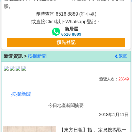
按
贈。
揭
即時查詢 6516 8889 (許小姐)
或直接Click以下Whatsapp登記：
地
新居屋
產
6516 8889
博
預先登記
客
新聞資訊 >
按揭新聞
返回
地
產
新
瀏覽人次：
23649
聞
按揭新聞
數
今日地產新聞摘要
據
公
2018年1月11日
佈
【東方日報】指， 定息按揭戰一