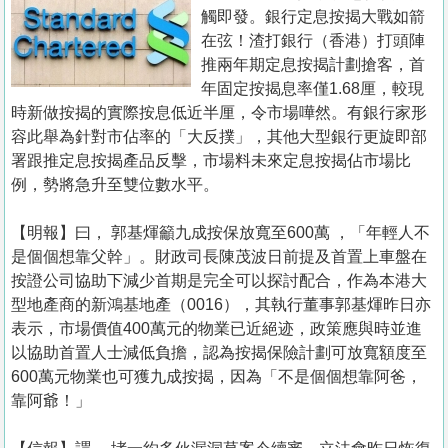
置
觸即發。銀行定息按揭大戰如箭
業
在弦！渣打銀行（香港）打頭陣
推兩年期定息按揭計劃搶客，首
手
年固定按揭息率僅1.68厘，較現
冊
時新做按揭的實際按息低近半厘，令市場嘩然。有銀行家形
容此舉為針對市佔率的「大反撲」，其他大型銀行更旋即部
關
署跟推定息按揭產品反擊，市場料未來定息按揭佔市場比
於
例，勢將急升至雙位數水平。
我
們
【明報】曰， 郭基煇籲九成按保放寬至600萬 ，「年輕人不
是個個想靠父幹」。財政司長陳茂波日前提及首置上車盤在
按證公司協助下減少首期是完全可以探討配合，作為本港大
型地產商的新鴻基地產（0016），其執行董事郭基煇昨日亦
表示，市場價值400萬元的物業已近絕迹，政策應與時並進
以協助首置人士減低負擔，認為按揭保險計劃可放寬額度至
600萬元物業也可獲九成按揭，因為「不是個個想靠阿爸，
靠阿爺！」