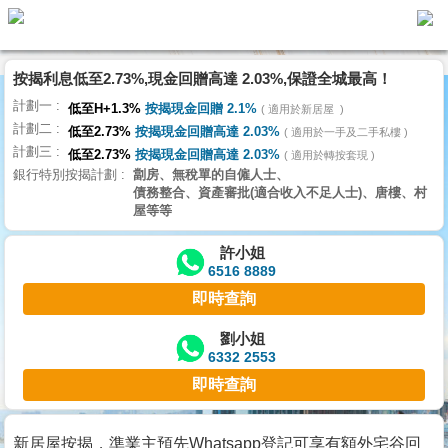
按揭利息低至2.73%,現金回贈高達 2.03%,保證全城最高！
主
計劃一
頁
低至H+1.3%
按揭現金回贈 2.1%
適用於新居屋
代
計劃二
理
低至2.73%
按揭現金回贈高達 2.03%
適用於一手及二手私樓
計劃三
搵
低至2.73%
按揭現金回贈高達 2.03%
適用於轉按套現
銀行特別按揭計劃
劏房、無稅單的自僱人士、
樓/
債務整合、資產審批(適合收入不足人士)、唐樓、村
成
屋等等
交
許小姐
6516 8889
業
即時查詢
主
放
劉小姐
6332 2553
盤
即時查詢
宅
谷
新居屋按揭，準業主預先Whatsapp登記可享有額外宅谷回