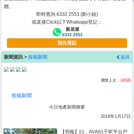
按
贈。
揭
即時查詢 6332 2553 (劉小姐)
或直接Click以下Whatsapp登記：
地
新居屋
產
6332 2553
博
預先登記
客
新聞資訊 >
按揭新聞
返回
地
產
新
瀏覽人次：
24595
聞
按揭新聞
數
今日地產新聞摘要
據
公
2018年1月17日
佈
【明報】曰，AVA61千呎平台戶