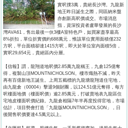
置
實呎撲3萬，貴絕長沙灣。九龍新
業
地王昨日誕生之際，同區納米盤
亦創新高呎價成交。市場消息
手
指，資深投資者盧華發展的長沙
冊
灣AVA61，售出最後一伙3樓A室特色戶，如買家盡享最高
8%折扣，單位折實價約688萬元，惟該單位實用面積僅232
關
方呎，平台面積卻達1415方呎，即大於單位室內面積5倍，
於
實呎29,654元，貴絕區內分層。
我
們
【信報】謂，龍翔道地呎價2.85萬九龍稱王，九倉125億奪
得，複製山頂MOUNTNICHOLSON。樓市熾熱不減，昨天
再有百億新地王誕生。上周五截標的九龍塘龍翔道住宅地，
由九龍倉（00004）擊退9個財團，以124.51億元奪得，每方
呎樓面地價（樓面呎價）逾2.85萬元，打破賣地表九龍區住
宅地皮樓面呎價紀錄。九龍倉相隔7年半再度投得官地，市場
估計，項目勢會打造「九龍版MOUNTNICHOLSON」，日
後開售呎價要達4.5萬元以上。