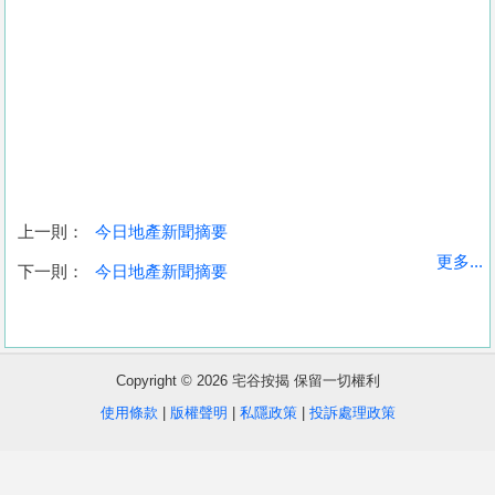
上一則：
今日地產新聞摘要
收
更多...
下一則：
今日地產新聞摘要
藏
樓
盤
Copyright © 2026 宅谷按揭 保留一切權利
繁
简
ENG
使用條款
|
版權聲明
|
私隱政策
|
投訴處理政策
體
体