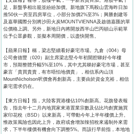
【文匯報】報導，股樓牛氣，一手新舊貨齊加。港股牛氣十
足，新盤爭相出籠並紛紛加價。新地旗下馬鞍山雲海昨日加
推50伙一房至四房單位，小部分加價2%至3%；興勝創建等
及嘉華國際分別將沙田火炭MOUNTVIENNA及啟德嘉匯的單
位價格上調。另外，新地日內將開放西半山巴丙頓山示範單
位予公眾參觀，並擬本周開價，以盡快開售。
【蘋果日報】稱，梁志堅續看好豪宅市場。九倉（004）母
公司會德豐（020）副主席梁志堅今年初開腔睇好今年樓
市，預期整體升幅5%至10%，其中尤其睇好豪宅市場，甚至
豪言「貴買貴賣，有市唔怕地價貴」，相信系內山頂
MountNicholson呎價會再創新高，主要由於資金充裕，相信
豪宅需求仍在。
【東方日報】指，大陸客買港樓佔10%創新高。花旗發表報
告，指去年十二月內地買家來港置業宗數及佔比均創實施買
家印花稅（BSD）以來新高，可帶動今年上半年樓價上升。
惟政策風險也因此上升，政府或會增加辣招稅來遏制外來需
求，下半年樓價有機會向下調整5%。而該行早前指，本地地