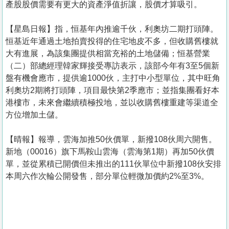
產股股價需要有更大的資產淨值折讓，股價才算吸引。
【星島日報】指，恒基年內推逾千伙，利奧坊二期打頭陣。
恒基近年通過土地拍賣投得的住宅地皮不多，但收購舊樓就
大有進展，為該集團提供相當充裕的土地儲備；恒基營業
（二）部總經理韓家輝接受專訪表示，該部今年有3至5個新
盤有機會應市，提供逾1000伙，主打中小型單位，其中旺角
利奧坊2期將打頭陣，項目最快第2季應市；並指集團看好本
港樓市，未來會繼續積極投地，並以收購舊樓重建等渠道全
方位增加土儲。
【晴報】報導，雲海加推50伙價單，新撥108伙周六開售。
新地（00016）旗下馬鞍山雲海（雲海第1期）再加50伙價
單，並從累積已開價但未推出的111伙單位中新撥108伙安排
本周六作次輪公開發售，部分單位輕微加價約2%至3%。