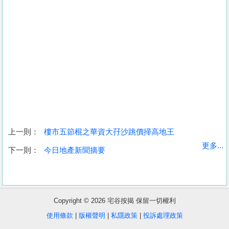
上一則：
樓市五節棍之華資大孖沙跳價掃高地王
收
更多...
下一則：
今日地產新聞摘要
藏
樓
盤
Copyright © 2026 宅谷按揭 保留一切權利
繁
简
ENG
使用條款
|
版權聲明
|
私隱政策
|
投訴處理政策
體
体