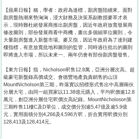
【蘋果日報】稱，學者：政府為達標，劏房盤陸續來。面對
劏房盤熱潮來勢洶洶，浸大財務及決策系副教授麥萃才表
示，現時難杜絕發展商推出劏房盤，因近年政府放寬發展商
修改圖則，部份發展商看中商機，畫出多個細單位圖則，令
大量劏房盤進入新盤市場。麥又指，因近年政府為了達到建
樓指標，有意放寬批地和圖則的監管，同時過往批出的圖則
即將進入市場，所以未來一、兩年仍會有部份劏房盤發售。
【東方日報】指，Nicholson呎售12.8萬，亞洲分層次高。超
級豪宅新盤錄高價成交。會德豐地產負責銷售的山頂
MountNicholson第三期，昨落實以招標形式售出中高層兩伙
分層大宅，由同一組買家以11.38億元購入，平均呎價逾12.8
萬元，創亞洲分層住宅呎價次高紀錄。MountNicholoson第
三期昨售11樓C及D單位，成交價分別逾5.47億及逾5.9億
元，實用面積分別4,266及4,596方呎，折合實用呎價分別
128,413及128,414元。