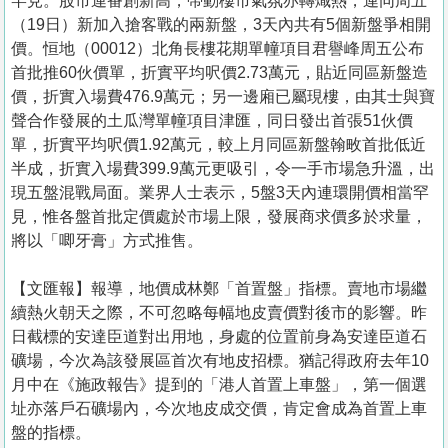
罕見。股市連番創新高，帶動樓市氣氛亦轉熾熱，連同周五
（19日）新加入搶客戰的兩新盤，3天內共有5個新盤爭相開
價。恒地（00012）北角長樓花期單幢項目君譽峰周五公布
首批推60伙價單，折實平均呎價2.73萬元，貼近同區新盤造
價，折實入場費476.9萬元；另一邊廂已屬現樓，由其士與寶
聲合作發展的土瓜灣單幢項目津匯，同日發出首張51伙價
單，折實平均呎價1.92萬元，較上月同區新盤翰畋首批低近
半成，折實入場費399.9萬元更吸引，令一手市場急升溫，出
現五盤混戰局面。業界人士表示，5盤3天內連環開價相當罕
見，惟各盤首批定價處於市場上限，發展商求價多於求量，
將以「唧牙膏」方式推售。
【文匯報】報導，地價成林鄭「首置盤」指標。賣地市場繼
續熱火朝天之際，不可忽略每幅地皮賣價對後市的影響。昨
日截標的安達臣道對出用地，身處的位置前身為安達臣道石
礦場，今次為該發展區首次有地皮招標。猶記得政府去年10
月中在《施政報告》提到的「港人首置上車盤」，第一個選
址亦落戶石礦場內，今次地皮成交價，肯定會成為首置上車
盤的指標。