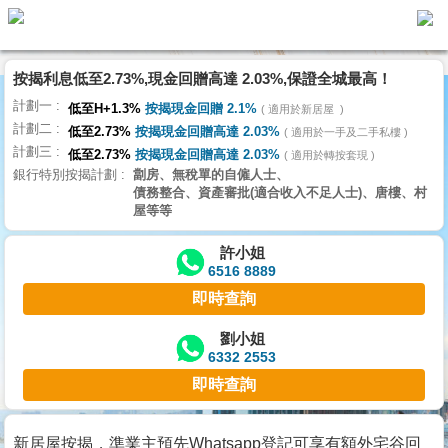
按揭利息低至2.73%,現金回贈高達 2.03%,保證全城最高！
主
計劃一
頁
低至H+1.3%
按揭現金回贈 2.1%
適用於新居屋
代
計劃二
理
低至2.73%
按揭現金回贈高達 2.03%
適用於一手及二手私樓
計劃三
搵
低至2.73%
按揭現金回贈高達 2.03%
適用於轉按套現
銀行特別按揭計劃
劏房、無稅單的自僱人士、
樓/
債務整合、資產審批(適合收入不足人士)、唐樓、村
成
屋等等
交
許小姐
6516 8889
業
即時查詢
主
放
劉小姐
6332 2553
盤
即時查詢
宅
谷
新居屋按揭，準業主預先Whatsapp登記可享有額外宅谷回