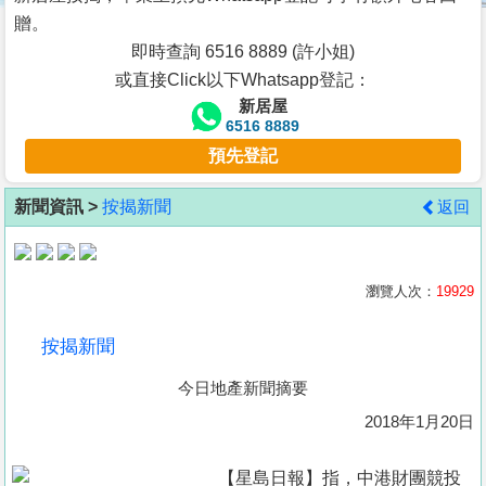
按
贈。
揭
即時查詢 6516 8889 (許小姐)
或直接Click以下Whatsapp登記：
地
新居屋
產
6516 8889
博
預先登記
客
新聞資訊 >
按揭新聞
返回
地
產
新
瀏覽人次：
19929
聞
按揭新聞
數
今日地產新聞摘要
據
公
2018年1月20日
佈
【星島日報】指，中港財團競投