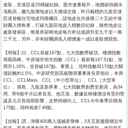
置
進取，安達臣道25標破紀錄。股市連番報升，地價卻持續水
業
漲船高，繼九龍塘地皮以天價成交後，昨日截標的九龍安達
臣道首幅住宅地皮同樣矚目，該地皮合共接獲二十五組中港
手
財團入標角逐，打破九龍區地皮入標數目紀錄，雖然地皮位
冊
處新發展區，惟業界卻將地皮每方呎估值調升至九千至一萬
三千元，另外，亦有財團調高入標價逾一成以進取價競投。
關
於
【明報】曰，CCL首破167點，七大指數齊破頂。樓價指數
我
再闖高峰。中原城市領先指數（CCL）最新報167.51點，按
們
周升1.16%，並首破167點。事實上，現時指數與170點大關
僅距離約1.5%。中原研究部高級聯席董事黃良昇指出，本周
CCL、CCLMass、CCL（中小型單位）、CCL（大型單
位）、港島、九龍及新界東，七大指數齊創歷史新高，為34
周、即8個半月以來首見。他又指，數據反映樓價沒有受到聖
誕及元旦長假期影響，走勢持續向上。CCL今年春季目標為
175點，現時相差7.49點。
【信報】謂，津匯400萬入場撼君譽峰，3天五新盤開價近年