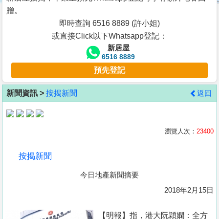
按
贈。
揭
即時查詢 6516 8889 (許小姐)
或直接Click以下Whatsapp登記：
地
新居屋
產
6516 8889
博
預先登記
客
新聞資訊 >
按揭新聞
返回
地
產
新
瀏覽人次：
23400
聞
按揭新聞
數
今日地產新聞摘要
據
公
2018年2月15日
佈
【明報】指，港大阮穎嫻：全方