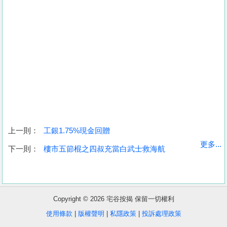
上一則：
工銀1.75%現金回贈
收
更多...
下一則：
樓市五節棍之四叔充當白武士救海航
藏
樓
盤
Copyright © 2026 宅谷按揭 保留一切權利
繁
简
ENG
使用條款
|
版權聲明
|
私隱政策
|
投訴處理政策
體
体