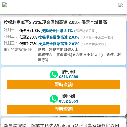
按揭利息低至2.73%,現金回贈高達 2.03%,保證全城最高！
主
計劃一
頁
低至H+1.3%
按揭現金回贈 2.1%
適用於新居屋
代
計劃二
理
低至2.73%
按揭現金回贈高達 2.03%
適用於一手及二手私樓
計劃三
搵
低至2.73%
按揭現金回贈高達 2.03%
適用於轉按套現
銀行特別按揭計劃
劏房、無稅單的自僱人士、
樓/
債務整合、資產審批(適合收入不足人士)、唐樓、村
成
屋等等
交
許小姐
6516 8889
業
即時查詢
主
放
劉小姐
6332 2553
盤
即時查詢
宅
谷
新居屋按揭，準業主預先Whatsapp登記可享有額外宅谷回