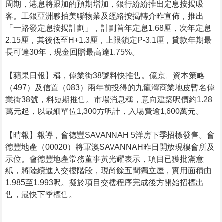
周期，港息將跟加的預期增加，銀行紛紛推出定息按揭吸
客。工銀亞洲夥拍美聯物業及經絡按揭轉介昨宣佈，推出
「一路發定息按揭計劃」，計劃首年定息1.68厘，次年定息
2.15厘，其後低至H+1.3厘，上限鎖定P-3.1厘，貸款年期最
長可達30年，現金回贈最高達1.75%。
【蘋果日報】稱，偉業街38號料快推售。億京、資本策略
（497）及信置（083）兩年前投得的九龍灣商業地皮暫名偉
業街38號，料短期推售。市場消息稱，意向建築呎價約1.28
萬元起，以最細單位1,300方呎計，入場費逾1,600萬元。
【晴報】報導，會德豐SAVANNAH 5洋房下季招標發售。會
德豐地產（00020）將軍澳SAVANNAH昨日開放現樓會所及
示位。會德豐地產常務董事黃光耀表示，項目已獲批滿意
紙，將陸續進入交樓階段，現尚餘五間獨立屋，實用面積由
1,985至1,993呎。擬於項目交樓程序完成後方開始招標出
售，最快下季標售。