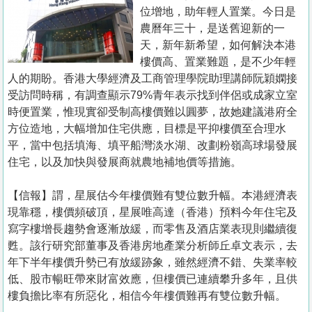
置
位增地，助年輕人置業。今日是
業
農曆年三十，是送舊迎新的一
天，新年新希望，如何解決本港
手
樓價高、置業難題，是不少年輕
冊
人的期盼。香港大學經濟及工商管理學院助理講師阮穎嫻接
受訪問時稱，有調查顯示79%青年表示找到伴侶或成家立室
關
時便置業，惟現實卻受制高樓價難以圓夢，故她建議港府全
於
方位造地，大幅增加住宅供應，目標是平抑樓價至合理水
我
平，當中包括填海、填平船灣淡水湖、改劃粉嶺高球場發展
們
住宅，以及加快與發展商就農地補地價等措施。
【信報】謂，星展估今年樓價難有雙位數升幅。本港經濟表
現靠穩，樓價頻破頂，星展唯高達（香港）預料今年住宅及
寫字樓增長趨勢會逐漸放緩，而零售及酒店業表現則繼續復
甦。該行研究部董事及香港房地產業分析師丘卓文表示，去
年下半年樓價升勢已有放緩跡象，雖然經濟不錯、失業率較
低、股市暢旺帶來財富效應，但樓價已連續攀升多年，且供
樓負擔比率有所惡化，相信今年樓價難再有雙位數升幅。