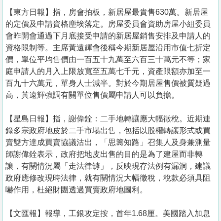
【東方日報】指，房會拍板，新居屋最貴售630萬。新居屋
的定價及申請資格塵埃落定。房屋委員會資助房屋小組委員
會昨開會通過下月底接受申請的新居屋銷售安排及申請人的
資格限制等。主席黃遠輝會後稱今期新居屋沿用市值七折定
價，單位平均售價由一百五十九萬至六百三十萬元不等；家
庭申請人的月入上限放寬至五萬七千元，資產限額亦加至一
百九十六萬元，單身人士減半。對於今期居屋售價被質疑過
高，黃遠輝強調有關單位售價屬申請人可以負擔。
【星島日報】指，謝偉銓：二手地轉讓應大幅徵稅。近期連
錄多宗政府地皮於二手市場出售，包括以股權轉讓形式或買
賣雙方達成買賣協議沽出，「思籌知路」召集人及身兼測量
師謝偉銓表示，政府把地皮出售的目的是為了建屋而非轉
讓，有關情況屬「走法律罅」，反映現存法例有漏洞，建議
政府應修改現時法律，就有關情況大幅徵稅，稅款必須具阻
嚇作用，杜絕財團透過買賣政府地圖利。
【文匯報】報導，工銀攻定按，首年1.68厘。美國踏入加息