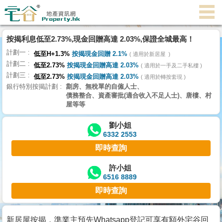
代
理
按揭利息低至2.73%,現金回贈高達 2.03%,保證全城最高！
主
計劃一
頁
低至H+1.3%
按揭現金回贈 2.1%
適用於新居屋
計劃二
低至2.73%
按揭現金回贈高達 2.03%
適用於一手及二手私樓
計劃三
搵
低至2.73%
按揭現金回贈高達 2.03%
適用於轉按套現
銀行特別按揭計劃
劏房、無稅單的自僱人士、
樓/
債務整合、資產審批(適合收入不足人士)、唐樓、村
成
屋等等
交
劉小姐
6332 2553
業
即時查詢
主
放
許小姐
6516 8889
盤
即時查詢
宅
谷
新居屋按揭，準業主預先Whatsapp登記可享有額外宅谷回