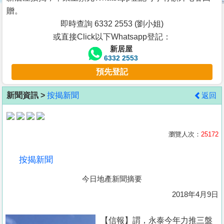
按
贈。
揭
即時查詢 6332 2553 (劉小姐)
或直接Click以下Whatsapp登記：
地
新居屋
產
6332 2553
博
預先登記
客
新聞資訊 >
按揭新聞
返回
地
產
新
瀏覽人次：
25172
聞
按揭新聞
數
今日地產新聞摘要
據
公
2018年4月9日
佈
【信報】謂，永泰今年力推三盤