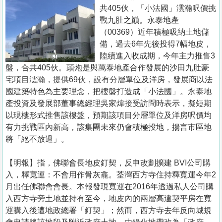
置
共405伙，「小法國」澐瀚呎價挑
業
戰九肚之巔。永泰地產
（00369）近年積極吸納土地儲
手
備，過去6年先後投得7幅地皮，
冊
陸續進入收成期，今年主力推售3
盤，合共405伙。頭炮是與萬泰地產合作發展的沙田九肚豪
關
宅項目澐瀚，提供69伙，設有分層單位及洋房，發展商以法
於
國建築特色為主要理念，把樓盤打造成「小法國」。永泰地
我
產投資及發展部董事總經理吳家煒接受訪問時表示，擬短期
們
以現樓形式推售該樓盤，預期該項目分層單位及洋房呎價均
有力挑戰區內新高，該集團未來仍會積極投地，揚言市區地
將「絕不放過」。
【明報】指，佛聯會長地皮釘契，反申改劃擴建 BVI公司購
入，釋寬運：不會用作骨灰龕。荃灣西方寺住持釋寬運今年2
月出任佛聯會會長。本報發現寬運在2016年透過私人公司購
入西方寺旁土地並持有至今，地皮內的兩層高違契平房在寬
運購入後遭地政總署「釘契」；然而，西方寺去年反向城規