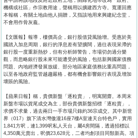
會申請將該地段及附近政府土地，由綠化地帶改為「政府、
機構或社區」作宗教用途，聲稱用以擴建西方寺。寬運回應
本報稱，有關土地由他人捐贈，又指該地用來興建紀念堂，
不會用作骨灰龕。
【文匯報】報導，樓價高企，銀行股借貸風險增。受惠於美
國踏入加息周期，銀行的淨息差有望擴闊，過往表現呆滯的
銀行股一度重新熱炒，但有分析師警告，市場切勿過分樂
觀，而忽略銀行股未來可能遭受的風險，包括新興國家債務
問題、內地經濟發展放緩、部分地區家庭債務比重高問題，
以至各地政府監管越趨嚴格，都有機會影響銀行表現及增加
壞賬的風險。
【蘋果日報】稱，貴價新盤「逐粒賣」，明寓開齋。本周末
新盤市場以貨尾成交為主，部份貴價新盤招標「逐粒賣」，
求價不求量，過去兩日一手市場只錄約36宗成交。其中新世
界（017）旗下清水灣傲瀧16座7樓A室連天台特色戶，實用
1,841方呎，連1,399呎私人天台，屬4房間隔，透過招標以
4,350萬元賣出，呎價23,628元，二者均創項目同類新高。項