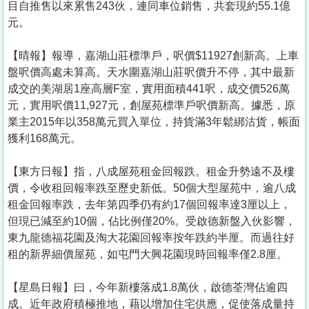
目自推售以來累售243伙，連同車位銷售，共套現約55.1億
元。
【晴報】報導，嘉湖山莊標準戶，呎價$11927創新高。上車
盤呎價高處未算高。天水圍嘉湖山莊呎價升不停，其中最新
成交的美湖居1座高層F室，實用面積441呎，成交價526萬
元，實用呎價11,927元，創屋苑標準戶呎價新高。據悉，原
業主2015年以358萬元買入單位，持貨滿3年鬆綁沽貨，帳面
獲利168萬元。
【東方日報】指，八成屋苑租金回報跌。租金升勢遠不及樓
價，令收租回報率跌至歷史新低。50個大型屋苑中，逾八成
租金回報率跌，去年第四季仍有約17個回報率達3厘以上，
但現已減至約10個，佔比例僅20%。受啟德新盤入伙影響，
東九龍德福花園及淘大花園回報率按年跌約半厘。而過往好
租的新界細價屋苑，如屯門大興花園現時回報率僅2.8厘。
【星島日報】曰，今年新樓落成1.8萬伙，啟德荃灣佔逾四
成。近年政府積極推地，藉以增加住宅供應，促使落成量持