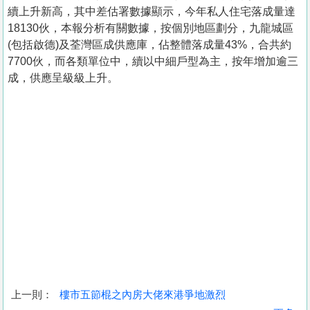
續上升新高，其中差估署數據顯示，今年私人住宅落成量達
18130伙，本報分析有關數據，按個別地區劃分，九龍城區
(包括啟德)及荃灣區成供應庫，佔整體落成量43%，合共約
7700伙，而各類單位中，續以中細戶型為主，按年增加逾三
成，供應呈級級上升。
上一則：
樓市五節棍之內房大佬來港爭地激烈