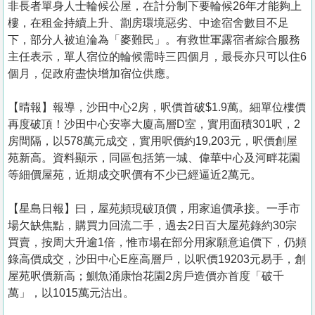
非長者單身人士輪候公屋，在計分制下要輪候26年才能夠上
樓，在租金持續上升、劏房環境惡劣、中途宿舍數目不足
下，部分人被迫淪為「麥難民」。有救世軍露宿者綜合服務
主任表示，單人宿位的輪候需時三四個月，最長亦只可以住6
個月，促政府盡快增加宿位供應。
【晴報】報導，沙田中心2房，呎價首破$1.9萬。細單位樓價
再度破頂！沙田中心安寧大廈高層D室，實用面積301呎，2
房間隔，以578萬元成交，實用呎價約19,203元，呎價創屋
苑新高。資料顯示，同區包括第一城、偉華中心及河畔花園
等細價屋苑，近期成交呎價有不少已經逼近2萬元。
【星島日報】曰，屋苑頻現破頂價，用家追價承接。一手市
場欠缺焦點，購買力回流二手，過去2日百大屋苑錄約30宗
買賣，按周大升逾1倍，惟市場在部分用家願意追價下，仍頻
錄高價成交，沙田中心E座高層戶，以呎價19203元易手，創
屋苑呎價新高；鰂魚涌康怡花園2房戶造價亦首度「破千
萬」，以1015萬元沽出。