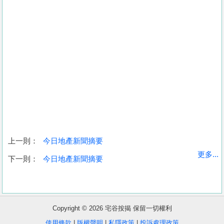
上一則：
今日地產新聞摘要
收
更多...
下一則：
今日地產新聞摘要
藏
樓
盤
Copyright © 2026 宅谷按揭 保留一切權利
繁
简
ENG
使用條款
|
版權聲明
|
私隱政策
|
投訴處理政策