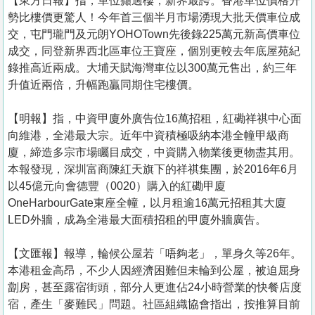
【東方日報】指，車位癲過樓，新界最誇。香港車位價格升
勢比樓價更驚人！今年首三個半月市場湧現大批天價車位成
交，屯門瓏門及元朗YOHOTown先後錄225萬元新高價車位
成交，同登新界西北區車位王寶座，個別更較去年底屋苑紀
錄推高近兩成。大埔天賦海灣車位以300萬元售出，約三年
升值近兩倍，升幅跑贏同期住宅樓價。
【明報】指，中資甲廈外廣告位16萬招租，紅磡祥祺中心面
向維港，全港最大宗。近年中資積極吸納本港全幢甲級商
廈，締造多宗市場矚目成交，中資購入物業後更物盡其用。
本報發現，深圳富商陳紅天旗下的祥祺集團，於2016年6月
以45億元向會德豐（0020）購入的紅磡甲廈
OneHarbourGate東座全幢，以月租逾16萬元招租其大廈
LED外牆，成為全港最大面積招租的甲廈外牆廣告。
【文匯報】報導，輪候公屋若「唔夠老」，單身久等26年。
本港租金高昂，不少人因經濟困難但未輪到公屋，被迫屈身
劏房，甚至露宿街頭，部分人更進佔24小時營業的快餐店度
宿，產生「麥難民」問題。社區組織協會指出，按推算目前