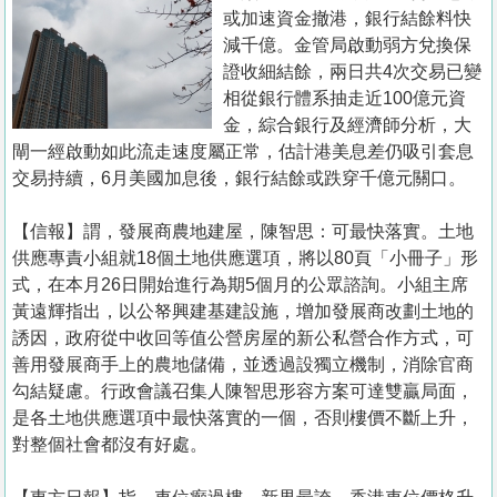
置
或加速資金撤港，銀行結餘料快
業
減千億。金管局啟動弱方兌換保
證收細結餘，兩日共4次交易已變
手
相從銀行體系抽走近100億元資
冊
金，綜合銀行及經濟師分析，大
閘一經啟動如此流走速度屬正常，估計港美息差仍吸引套息
關
交易持續，6月美國加息後，銀行結餘或跌穿千億元關口。
於
我
【信報】謂，發展商農地建屋，陳智思：可最快落實。土地
們
供應專責小組就18個土地供應選項，將以80頁「小冊子」形
式，在本月26日開始進行為期5個月的公眾諮詢。小組主席
黃遠輝指出，以公帑興建基建設施，增加發展商改劃土地的
誘因，政府從中收回等值公營房屋的新公私營合作方式，可
善用發展商手上的農地儲備，並透過設獨立機制，消除官商
勾結疑慮。行政會議召集人陳智思形容方案可達雙贏局面，
是各土地供應選項中最快落實的一個，否則樓價不斷上升，
對整個社會都沒有好處。