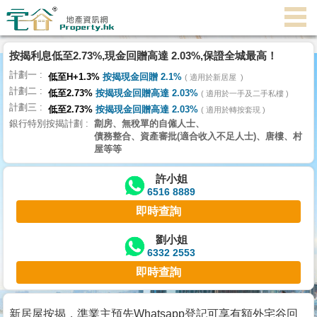
代
理
按揭利息低至2.73%,現金回贈高達 2.03%,保證全城最高！
主
計劃一
頁
低至H+1.3%
按揭現金回贈 2.1%
適用於新居屋
計劃二
低至2.73%
按揭現金回贈高達 2.03%
適用於一手及二手私樓
計劃三
搵
低至2.73%
按揭現金回贈高達 2.03%
適用於轉按套現
銀行特別按揭計劃
劏房、無稅單的自僱人士、
樓/
債務整合、資產審批(適合收入不足人士)、唐樓、村
成
屋等等
交
許小姐
6516 8889
業
即時查詢
主
放
劉小姐
6332 2553
盤
即時查詢
宅
谷
新居屋按揭，準業主預先Whatsapp登記可享有額外宅谷回