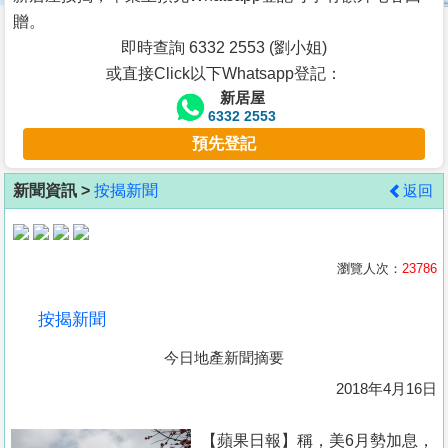
按
贈。
揭
即時查詢 6332 2553 (劉小姐)
或直接Click以下Whatsapp登記：
地
新居屋
產
6332 2553
博
預先登記
客
新聞資訊 >
按揭新聞
返回
地
產
新
瀏覽人次：
23786
聞
按揭新聞
數
今日地產新聞摘要
據
公
2018年4月16日
佈
【蘋果日報】稱，美6月勢加息，