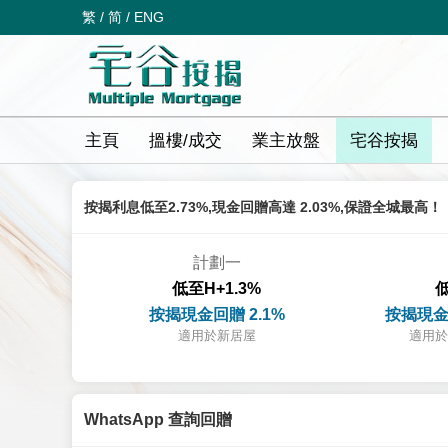
繁
/
简
/
ENG
主頁
搵樓/成交
業主放盤
宅谷按揭
按揭利息低至2.73%,現金回贈高達 2.03%,保證全城最高！
計劃一
低至H+1.3%
低
按揭現金回贈 2.1%
按揭現金
適用於新居屋
適用於
WhatsApp 查詢回贈