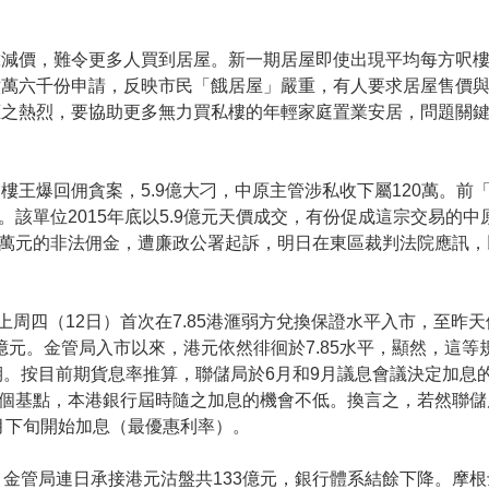
靠減價，難令更多人買到居屋。新一期居屋即使出現平均每方呎
六萬六千份申請，反映市民「餓居屋」嚴重，有人要求居屋售價
應之熱烈，要協助更多無力買私樓的年輕家庭置業安居，問題關
。
樓王爆回佣貪案，5.9億大刁，中原主管涉私收下屬120萬。前
該單位2015年底以5.9億元天價成交，有份促成這宗交易的
0萬元的非法佣金，遭廉政公署起訴，明日在東區裁判法院應訊
周四（12日）首次在7.85港滙弱方兌換保證水平入市，至昨
13億元。金管局入市以來，港元依然徘徊於7.85水平，顯然，這
。按目前期貨息率推算，聯儲局於6月和9月議息會議決定加息的
0個基點，本港銀行屆時隨之加息的機會不低。換言之，若然聯
月下旬開始加息（最優惠利率）。
金管局連日承接港元沽盤共133億元，銀行體系結餘下降。摩