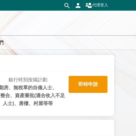
代理登入
們
銀行特別按揭計劃
即時申請
劏房、無稅單的自僱人士、
整合、資產審批(適合收入不足
人士)、唐樓、村屋等等