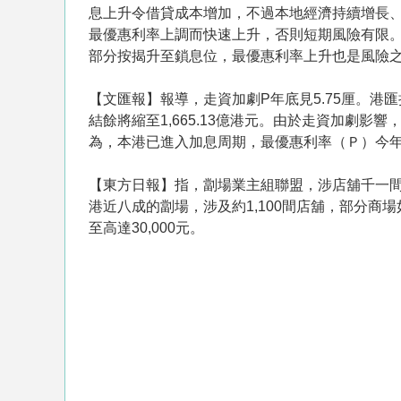
息上升令借貸成本增加，不過本地經濟持續增長、
最優惠利率上調而快速上升，否則短期風險有限
部分按揭升至鎖息位，最優惠利率上升也是風險
【文匯報】報導，走資加劇P年底見5.75厘。港匯
結餘將縮至1,665.13億港元。由於走資加劇影響
為，本港已進入加息周期，最優惠利率（Ｐ）今年
【東方日報】指，劏場業主組聯盟，涉店舖千一
港近八成的劏場，涉及約1,100間店舖，部分商場
至高達30,000元。