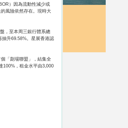
BOR）因為流動性減少或
跌的風險依然存在。現時大
元沽盤，至本周三銀行體系總
抽升69.58%。星展香港認
首個「劏場聯盟」，結集全
0%，租金水平由3,000