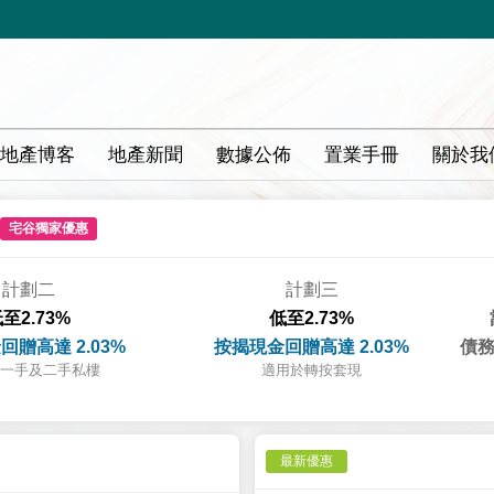
地產博客
地產新聞
數據公佈
置業手冊
關於我
宅谷獨家優惠
計劃二
計劃三
至2.73%
低至2.73%
回贈高達 2.03%
按揭現金回贈高達 2.03%
債務
一手及二手私樓
適用於轉按套現
最新優惠