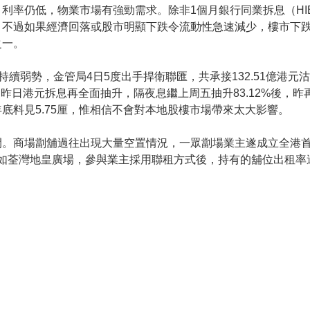
利率仍低，物業市場有強勁需求。除非1個月銀行同業拆息（HI
。不過如果經濟回落或股市明顯下跌令流動性急速減少，樓市下
之一。
持續弱勢，金管局4日5度出手捍衛聯匯，共承接132.51億港
，昨日港元拆息再全面抽升，隔夜息繼上周五抽升83.12%後，昨再
底料見5.75厘，惟相信不會對本地股樓市場帶來太大影響。
間。商場劏舖過往出現大量空置情況，一眾劏場業主遂成立全港
如荃灣地皇廣場，參與業主採用聯租方式後，持有的舖位出租率達10