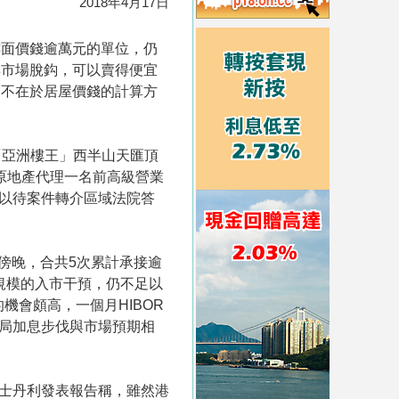
2018年4月17日
樓面價錢逾萬元的單位，仍
與市場脫鈎，可以賣得便宜
鍵不在於居屋價錢的計算方
「亞洲樓王」西半山天匯頂
中原地產代理一名前高級營業
，以待案件轉介區域法院答
天傍晚，合共5次累計承接逾
等規模的入市干預，仍不足以
機會頗高，一個月HIBOR
儲局加息步伐與市場預期相
根士丹利發表報告稱，雖然港