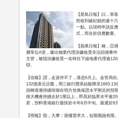
【星島日報】曰，單
然收到破紀錄的逾十
一點。以現時申請反
式，而在於供應數量
【蘋果日報】稱，亞洲
層單位A室，爆出物業代理涉嫌收受非法回佣事件。
主管，被指涉嫌收受一名時任下線地產代理逾12
辯。
【信報】謂，走資停不了，港息6月上。金管局自上
132億港元沽盤，周三銀行體系結餘降至1665.
扭轉港滙持續徘徊在弱方兌換保證水平附近的預期
很大機會持續企於1厘以上，即高於臨界水平逾2
若，預料香港銀行最快於今年6月中旬、最遲於9
【明報】指，大摩：港樓需求大，短期風險有限。