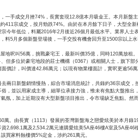
，一手成交月挫74%，長實套現12.8億本月吸金王。本月新盤
約411宗成交，按月勁跌74%。由於在本月餘下日子，大型全
32宗今年低位，料屬2016年2月後近26個月最低水平。業界人
，料5月多個新盤登場後，一手交投有機會回升至1500宗以上水
屋地呎叫56萬，挑戰豪宅王，最新叫價35億，同時120萬放
、但多位於豪宅地段的莊士機構（0367）或相關人士，旗下部
面價計，叫價達42.86萬元；以現有物業樓面計，實呎更逾56
過去兩日新盤銷情慢熱，綜合市場消息統計，共錄約36宗成交，
不俗，並以用家成主導，細單位承接力強，惟未有焦點大盤推出
市氣氛，加上近期沒有大型新盤項目推出，令市場缺乏焦點。然而
0萬。由長實（1113）發展的荃灣新盤海之戀愛炫美於本月錄
,698.1萬及2,534.2萬元連購愛炫美5A座46樓A室及5A座
該買家料蝕樓價5%定金，涉約261萬元。