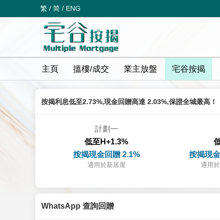
繁
/
简
/
ENG
主頁
搵樓/成交
業主放盤
宅谷按揭
按揭利息低至2.73%,現金回贈高達 2.03%,保證全城最高！
計劃一
低至H+1.3%
低
按揭現金回贈 2.1%
按揭現金
適用於新居屋
適用於
WhatsApp 查詢回贈