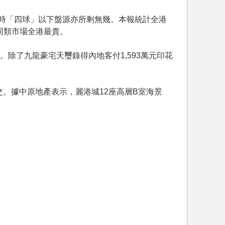
時「四球」以下盤源亦所剩無幾。本報統計全港
同類市場全港最貴。
除了九龍豪宅天璽錄得內地客付1,593萬元印花
交。據中原地產表示，麗港城12座高層B室海景