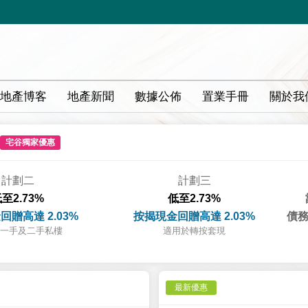
地產博客
地產新聞
數據公佈
置業手冊
關於我
宅谷獨家優惠
計劃二
計劃三
至2.73%
低至2.73%
回贈高達 2.03%
按揭現金回贈高達 2.03%
債務
一手及二手私樓
適用於轉按套現
最新優惠