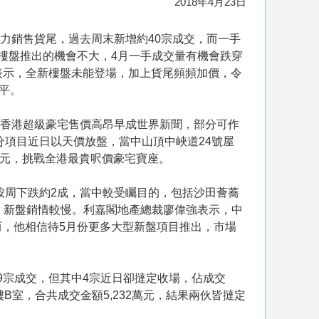
2018年4月23日
主力銷售貨尾，過去周末新增約40宗成交，而一手
新樓盤推出的機會不大，4月一手成交量有機會跌穿
士表示，全新樓盤未能登場，加上貨尾頻頻加價，令
平。
租。香港超級豪宅售價高昂早成世界新聞，部分可作
分項目近日以天價放盤，當中山頂中峽道24號屋
萬元，挑戰全港最貴呎價豪宅寶座。
按周下跌約2成，當中較受矚目的，包括沙田薈蕎
，新盤銷情較慢。利嘉閣地產總裁廖偉強表示，中
，他相信待5月份更多大型新盤項目推出，市場
19宗成交，但其中4宗近日卻撻定收場，佔成交
46樓B室，合共成交金額5,232萬元，結果兩伙皆撻定