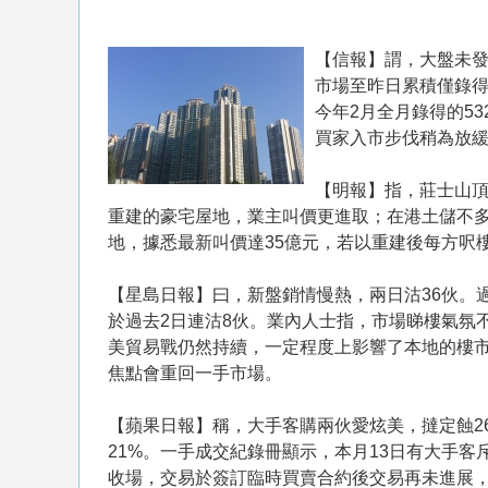
【信報】謂，大盤未發
市場至昨日累積僅錄得
今年2月全月錄得的5
買家入市步伐稍為放緩
【明報】指，莊士山頂
重建的豪宅屋地，業主叫價更進取；在港土儲不多
地，據悉最新叫價達35億元，若以重建後每方呎樓
【星島日報】曰，新盤銷情慢熱，兩日沽36伙。
於過去2日連沽8伙。業內人士指，市場睇樓氣氛
美貿易戰仍然持續，一定程度上影響了本地的樓
焦點會重回一手市場。
【蘋果日報】稱，大手客購兩伙愛炫美，撻定蝕26
21%。一手成交紀錄冊顯示，本月13日有大手客斥資2
收場，交易於簽訂臨時買賣合約後交易再未進展，