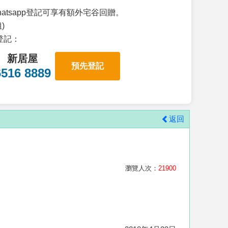
atsapp登記可享有額外宅谷回贈。
)
p登記：
新居屋
預先登記
6516 8889
返回
瀏覽人次：
21900