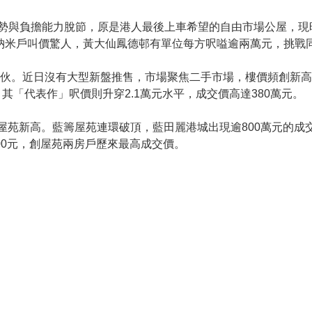
升勢與負擔能力脫節，原是港人最後上車希望的自由市場公屋，現
分納米戶叫價驚人，黃大仙鳳德邨有單位每方呎嗌逾兩萬元，挑戰
2伙。近日沒有大型新盤推售，市場聚焦二手市場，樓價頻創新高。
「代表作」呎價則升穿2.1萬元水平，成交價高達380萬元。
萬創屋苑新高。藍籌屋苑連環破頂，藍田麗港城出現逾800萬元的成
,900元，創屋苑兩房戶歷來最高成交價。