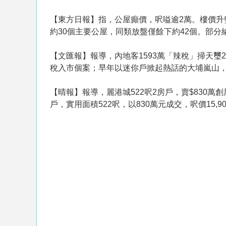
【東方日報】指，公屋癲價，呎嗌逾2萬。樓價
約30個主要公屋，同類放盤僅餘下約42個。部
【文匯報】報導，內地客1593萬「辣稅」掃天璽
稅入市個案；早年以迷你戶掀起熱話的大埔嵐山，其
【晴報】報導，麗港城522呎2房戶，賣$830
戶，實用面積522呎，以830萬元成交，呎價15