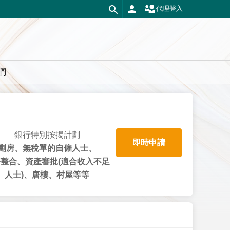
代理登入
們
銀行特別按揭計劃
即時申請
劏房、無稅單的自僱人士、
整合、資產審批(適合收入不足
人士)、唐樓、村屋等等