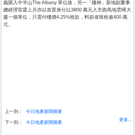
義購入中半山The Albany 單位後，另一「樓神」新地副董事
總經理雷霆上月亦以首置身分以3800 萬元入市跑馬地雲暉大
廈一個單位，只需付樓價4.25%稅款，料節省辣稅逾400 萬
元。
上一則：
今日地產新聞摘要
收
更多...
下一則：
今日地產新聞摘要
藏