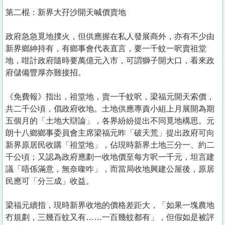
第二棍：新界大孖沙開天喊價賣地
政府急急覓地撲火，但供應握在私人發展商外，亦有不少由
新界鄉紳持有，有鄉事會代表直言，要一千蚊一呎賣祖堂
地，咁計政府隨時要萬億元入市，可謂獅子開大口，看來政
府儲備豐厚亦難接招。
《免費報》指出，祖堂地，賣一千蚊呎，梁福元開天索價，
共二千公頃，倡政府收地。土地供應專責小組上月展開為期
五個月的「土地大辯論」，各界紛紛提出不同覓地構思。元
朗十八鄉鄉事委員會主席梁福元昨「破天荒」提出政府可向
新界原居民收購「祖堂地」，佔現時新界土地三分一、約二
千公頃；又認為政府應劃一收地價至每方呎一千元，坦言建
議「唔係滿意，無奈㗎咋」，而當局收地興建公屋後，原居
民應可「分三成」收益。
梁福元續指，現時新界收地的價格差距大，「如果一塊農地
冇規劃，三幾百蚊又有……一百幾蚊都有」，但假如是被評