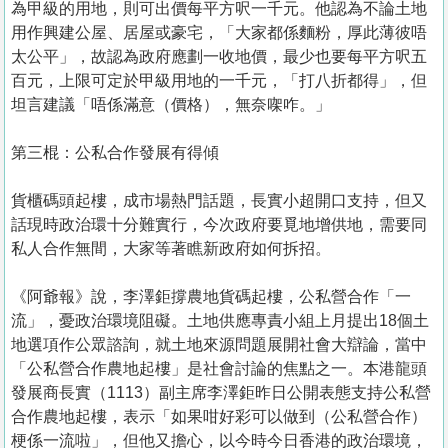
為甲級的用地，則可出價每平方呎一千元。他認為不論土地
用作興建公屋、居屋或豪宅，「大家都係麵粉，厚此薄彼唔
太公平」，故認為政府應劃一收地價，最少也要每平方呎五
百元，上限可定於甲級用地的一千元，「打八折都得」，但
坦言建議「唔係滿意（價格），無奈㗎咋。」
第三棍：公私合作發展有得傾
貨櫃碼頭起樓，成市場熱門話題，長實小超開口支持，但又
話現時政治環十分難實行，今次政府要覓地增供地，需要同
私人合作無間，大家等著瞧新政府如何拆招。
《阿爺報》說，李澤鉅撐農地貨碼起樓，公私營合作「一
流」，憂政治環境阻礙。土地供應專責小組上月提出18個土
地選項作公眾諮詢，就土地來源問題展開社會大辯論，當中
「公私營合作農地起樓」是社會討論的焦點之一。本港龍頭
發展商長實（1113）副主席李澤鉅昨日公開表態支持公私營
合作農地起樓，表示「如果咁好彩可以做到（公私營合作）
梗係一流啦」，但他又擔心，以今時今日香港的政治環境，