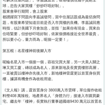
可解決住屋問題」。李嘉誠直言，香港樓價現幾乎貴絕全
球，忠告大家買樓「炒炒吓唔好制」。
股東會舉行期間，會上股東
都踴躍寫下問題向李嘉誠發問，當中住屋話題成為最切身問
題，有股東希望知道目前是否入市買樓的良機。李嘉誠回應
時指，估計美國下月會加息，並指「如果你有現金，買來自
住唔緊要，但炒炒吓唔好制，依家個價格接近全世界最貴，
所以要小心，量力而為，呢個一定要！」
第五棍：名星樓神前後腳入市
呢輪名星入市一個接一個，容祖兒買大屋，另一大美人關之
琳又買工廈，磚頭成為名人，原來新地及長實賣樓部高層，
一直被貫以樓神亦先後入市，新地樓神雷霆更以首置身份買
樓，據講有機會作為收租用途。
《文人報》講，霆首置身分 3800萬入市雲暉，單位擬作收租
料慳408 萬辣稅。地產界名人「身體力行」接連入市購買豪
宅。繼去年「樓神」長實執行董事趙國雄9430 萬元以首置名