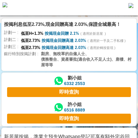
按揭利息低至2.73%,現金回贈高達 2.03%,保證全城最高！
主
計劃一
頁
低至H+1.3%
按揭現金回贈 2.1%
適用於新居屋
代
計劃二
理
低至2.73%
按揭現金回贈高達 2.03%
適用於一手及二手私樓
計劃三
搵
低至2.73%
按揭現金回贈高達 2.03%
適用於轉按套現
銀行特別按揭計劃
劏房、無稅單的自僱人士、
樓/
債務整合、資產審批(適合收入不足人士)、唐樓、村
成
屋等等
交
劉小姐
6332 2553
業
即時查詢
主
放
許小姐
6516 8889
盤
即時查詢
宅
谷
新居屋按揭，準業主預先Whatsapp登記可享有額外宅谷回