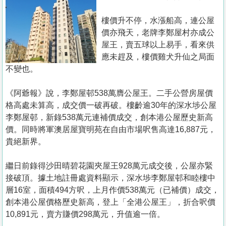
置
業
樓價升不停，水漲船高，連公屋
價亦飛天，老牌李鄭屋村亦成公
手
屋王，賣五球以上易手，看來供
冊
應未趕及，樓價雞犬升仙之局面
不變也。
關
於
《阿爺報》說，李鄭屋邨538萬膺公屋王。二手公營房屋價
我
格高處未算高，成交價一破再破。樓齡逾30年的深水埗公屋
們
李鄭屋邨，新錄538萬元連補價成交，創本港公屋歷史新高
價。同時將軍澳居屋寶明苑在自由市場呎售高達16,887元，
貴絕新界。
繼日前錄得沙田晴碧花園夾屋王928萬元成交後，公屋亦緊
接破頂。據土地註冊處資料顯示，深水埗李鄭屋邨和睦樓中
層16室，面積494方呎，上月作價538萬元（已補價）成交，
創本港公屋價格歷史新高，登上「全港公屋王」，折合呎價
10,891元，賣方賺價298萬元，升值逾一倍。