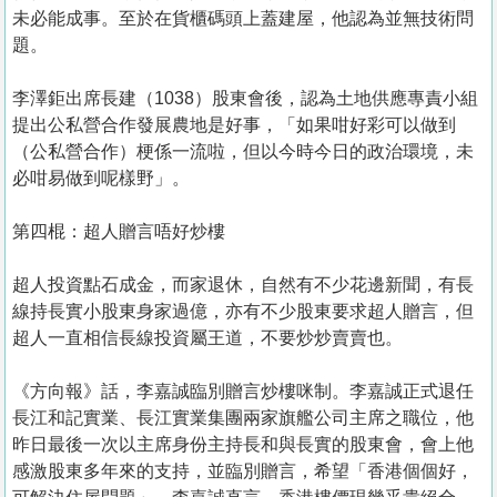
未必能成事。至於在貨櫃碼頭上蓋建屋，他認為並無技術問
題。
李澤鉅出席長建（1038）股東會後，認為土地供應專責小組
提出公私營合作發展農地是好事，「如果咁好彩可以做到
（公私營合作）梗係一流啦，但以今時今日的政治環境，未
必咁易做到呢樣野」。
第四棍：超人贈言唔好炒樓
超人投資點石成金，而家退休，自然有不少花邊新聞，有長
線持長實小股東身家過億，亦有不少股東要求超人贈言，但
超人一直相信長線投資屬王道，不要炒炒賣賣也。
《方向報》話，李嘉誠臨別贈言炒樓咪制。李嘉誠正式退任
長江和記實業、長江實業集團兩家旗艦公司主席之職位，他
昨日最後一次以主席身份主持長和與長實的股東會，會上他
感激股東多年來的支持，並臨別贈言，希望「香港個個好，