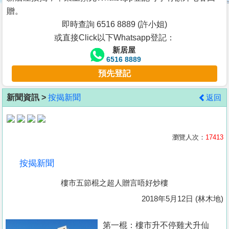
按
贈。
揭
即時查詢 6516 8889 (許小姐)
或直接Click以下Whatsapp登記：
地
新居屋
產
6516 8889
博
預先登記
客
新聞資訊 >
按揭新聞
返回
地
產
新
瀏覽人次：
17413
聞
按揭新聞
數
樓市五節棍之超人贈言唔好炒樓
據
公
2018年5月12日 (林木地)
佈
第一棍：樓市升不停雞犬升仙