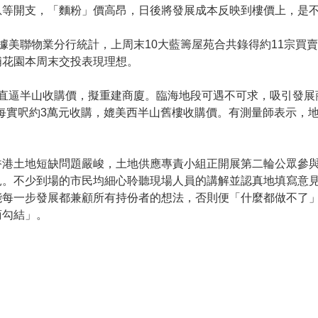
息等開支，「麵粉」價高昂，日後將發展成本反映到樓價上，是
美聯物業分行統計，上周末10大藍籌屋苑合共錄得約11宗買賣成
埔花園本周末交投表現理想。
，直逼半山收購價，擬重建商廈。臨海地段可遇不可求，吸引發展
出價每實呎約3萬元收購，媲美西半山舊樓收購價。有測量師表示
香港土地短缺問題嚴峻，土地供應專責小組正開展第二輪公眾參
見。不少到場的市民均細心聆聽現場人員的講解並認真地填寫意
能每一步發展都兼顧所有持份者的想法，否則便「什麼都做不了
商勾結」。