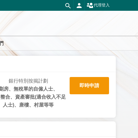
代理登入
們
銀行特別按揭計劃
即時申請
劏房、無稅單的自僱人士、
整合、資產審批(適合收入不足
人士)、唐樓、村屋等等