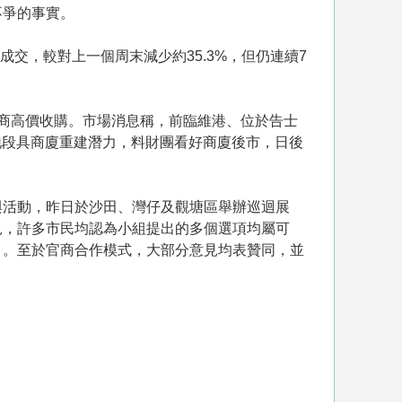
不爭的事實。
交，較對上一個周末減少約35.3%，但仍連續7
商高價收購。市場消息稱，前臨維港、位於告士
，地段具商廈重建潛力，料財團看好商廈後市，日後
與活動，昨日於沙田、灣仔及觀塘區舉辦巡迴展
見，許多市民均認為小組提出的多個選項均屬可
」。至於官商合作模式，大部分意見均表贊同，並