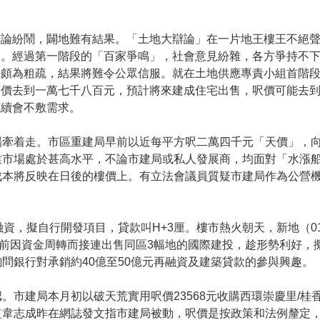
辯論紛鬧，闢地難有結果。「土地大辯論」在一片地王樓王不絕
見。經過第一階段的「百家爭鳴」，社會意見紛雜，各方爭持不
法頗為粗疏，結果將難令公眾信服。就在土地供應專責小組首階
面價去到一萬七千八百元，預計將來建成住宅出售，呎價可能去
應續會不敷需求。
牽着走。市區重建局早前以近每平方呎二萬四千元「天價」，向
業市場處於甚高水平，不論市建局或私人發展商，均面對「水漲
成本將反映在日後的樓價上。有立法會議員質疑市建局作為公營
融資，擬自行開發項目，貸款叫H+3厘。樓市熱火朝天，新地（0
早前因資金周轉而接連出售同區3幅地的國際建投，趁形勢利好，
問銀行對承銷約40億至50億元再融資及建築貸款的參與興趣。
。市建局本月初以破天荒實用呎價23568元收購西環崇慶里/桂
監韋志成昨在網誌發文指市建局被動，呎價是按政策和法例釐定