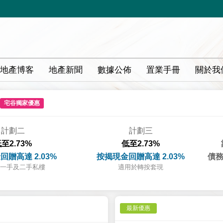
地產博客
地產新聞
數據公佈
置業手冊
關於我
宅谷獨家優惠
計劃二
計劃三
至2.73%
低至2.73%
回贈高達 2.03%
按揭現金回贈高達 2.03%
債務
一手及二手私樓
適用於轉按套現
最新優惠