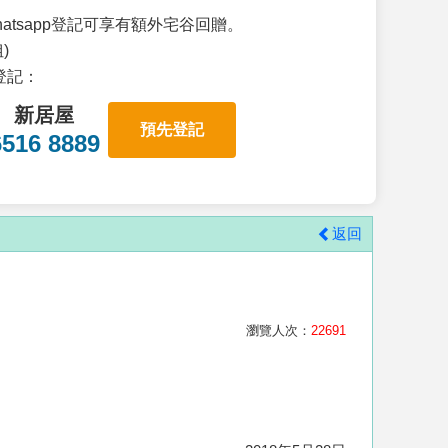
atsapp登記可享有額外宅谷回贈。
)
p登記：
新居屋
預先登記
6516 8889
返回
瀏覽人次：
22691