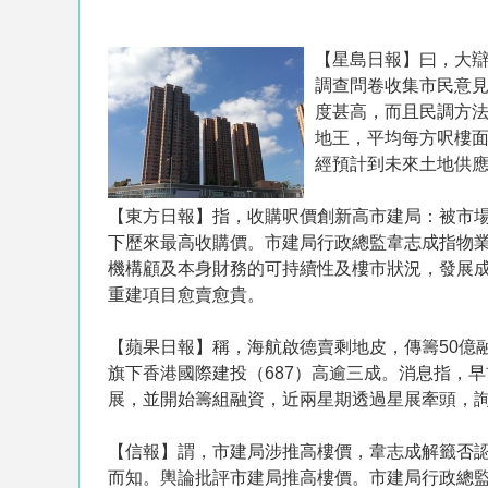
【星島日報】曰，大
調查問卷收集市民意
度甚高，而且民調方
地王，平均每方呎樓
經預計到未來土地供
【東方日報】指，收購呎價創新高市建局：被市場
下歷來最高收購價。市建局行政總監韋志成指物
機構顧及本身財務的可持續性及樓市狀況，發展
重建項目愈賣愈貴。
【蘋果日報】稱，海航啟德賣剩地皮，傳籌50億
旗下香港國際建投（687）高逾三成。消息指，
展，並開始籌組融資，近兩星期透過星展牽頭，詢
【信報】謂，市建局涉推高樓價，韋志成解籤否認
而知。輿論批評市建局推高樓價。市建局行政總