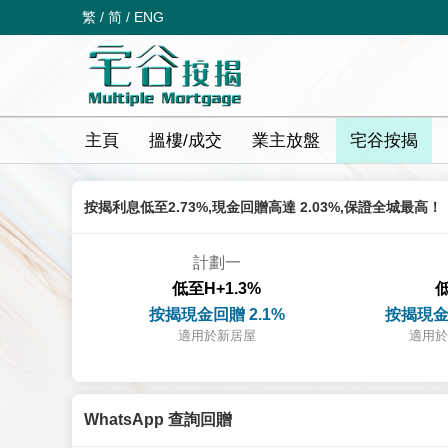
繁
/
简
/
ENG
主頁
搵樓/成交
業主放盤
宅谷按揭
按揭利息低至2.73%,現金回贈高達 2.03%,保證全城最高！
計劃一
低至H+1.3%
低
按揭現金回贈 2.1%
按揭現金
適用於新居屋
適用於
WhatsApp 查詢回贈