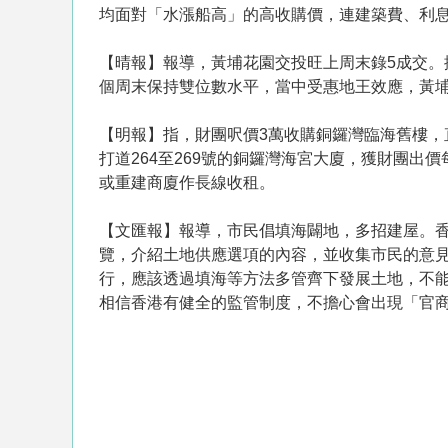
均面對「水漲船高」的高收購價，連建築費、利
【晴報】報導，黃埔花園交投旺上周末錄5成交。據
個周末保持雙位數水平，當中受惠地王效應，黃
【明報】指，財團呎價3萬收購銅鑼灣臨海舊樓
打道264至269號的銅鑼灣海宮大廈，獲財團
或重建商廈作長線收租。
【文匯報】報導，市民倡填海闢地，多招建屋。
覽，介紹土地供應選項的內容，並收集市民的意
行，應該透過填海等方法多管齊下發展土地，不
相信香港有健全的監管制度，不擔心會出現「官