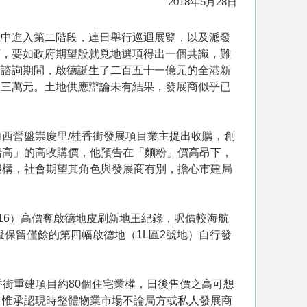
2018年5月28日
聲中進入第二階段，連日舉行巡迴展覽，以及派發
下，要如政府期望般就覓地選項得出一個共識，難
段諮詢期間，啟德誕生了二百五十一億元的全港新
到三萬元。土地供應辯論未有結果，發展商似乎已
西營盤崇慶里/桂香街發展項目業主提出收購，創
船高」的高收購價，他預告在「麵粉」價高昂下，
機構，社會期望其角色與發展商有別，擔心市建局
16）高價奪啟德地皮刷新地王紀錄，呎價較海航
擬保留僅餘的第四幅啟德地（1L區2號地）自行發
香街重建項目約80個住宅業權，日後售價之高可想
，惟承認現時整體物業市場不論局方或私人發展商