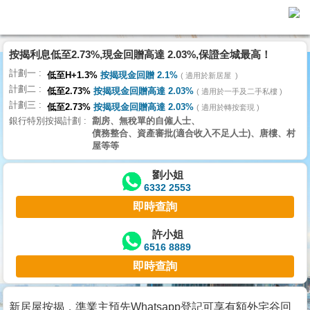
按揭利息低至2.73%,現金回贈高達 2.03%,保證全城最高！
主
計劃一
頁
低至H+1.3%
按揭現金回贈 2.1%
適用於新居屋
代
計劃二
理
低至2.73%
按揭現金回贈高達 2.03%
適用於一手及二手私樓
計劃三
搵
低至2.73%
按揭現金回贈高達 2.03%
適用於轉按套現
銀行特別按揭計劃
劏房、無稅單的自僱人士、
樓/
債務整合、資產審批(適合收入不足人士)、唐樓、村
成
屋等等
交
劉小姐
6332 2553
業
即時查詢
主
放
許小姐
6516 8889
盤
即時查詢
宅
谷
新居屋按揭，準業主預先Whatsapp登記可享有額外宅谷回