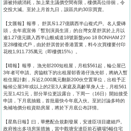
源被持續消耗，加上業主議價空間有限，樓價高位徘徊，令
交投大減。至於上月首九日，該區共約30宗買賣。
【文匯報】報導， 舒淇斥1.27億購西半山複式戶。名人愛磚
頭，去年底宣佈「暫別演員生涯」的台灣女星舒淇於上月以
逾1.27億元購入西半山般咸道18號新盤yoo 18 BONHAM 27
至28樓複式戶，由於舒淇曾於香港置業，料今次買樓要付印
花稅1,911.735萬元（即樓價15%）。
【晴報】報導， 漁光邨200短租屋，月租$561起，輪公屋已
3年者可申請。房協轄下的出租屋邨香港仔漁光邨，將納入暫
租住屋計劃，斥近2,000萬元翻新200伙空置單位，出租予正
輪候公屋3年或以上的2至3人家庭及高齡單身人士，月租561
元至1,421元，部分單位更設露台，下周一（16日）開始接受
申請，下月底抽籤，首批最快今年底入伙。至於討論多時的
免補地價分租資助房屋，將於下月底公布詳情。
【星島日報】曰，華懋配合規劃發展，安達臣項目建細戶。
政府推出多項房策措施，當中觀塘安達臣前石礦場5幅住宅