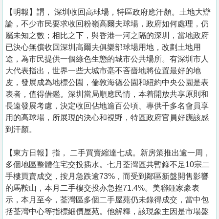
【明報】謂， 深圳收回高球場，特區政府應汗顏。土地大辯
論，不少市民要求收回粉嶺高爾夫球場，政府如何處理，仍
屬未知之數；相比之下，與香港一河之隔的深圳，當地政府
已決心無償收回深圳高爾夫俱樂部球場用地，改劃土地用
途，為市民提供一個綠色生態的城市公共場所。有深圳市人
大代表指出，世界一些大城市毫不吝嗇地將位置最好的地
皮，發展成為地標公園，倫敦海德公園和紐約中央公園是表
表者，值得借鑑。深圳當局順應民情，本着開放共享原則和
長遠發展考慮，決定收回佔地逾百公頃、專供千多名會員享
用的高球場，所展現的決心和視野，特區政府官員好應該感
到汗顏。
【東方日報】指， 二手買賣縮達七成。新房策推出逾一周，
多個地區整體住宅交投插水。七月荃灣區共暫錄不足10宗二
手樓買賣成交，按月急跌逾73%，而受到鄰區新盤開售影響
的馬鞍山，本月二手樓交投亦急挫71.4%。美聯鍾家豪表
示，本月至今，荃灣區多個二手屋苑仍未錄得成交，當中包
括荃灣中心等指標細價屋苑。他解釋，該現象主因是市場盤