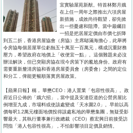
置
宜實驗屋苑新猷。特首林鄭月娥
業
在上任一周年之際推出六項房屋
新措施，成效尚待觀望，卻先掀
手
出一些憂慮和阻滯。當中最矚目
冊
一招是把居屋定價由市價七折降
到五二折，香港房屋協會（房協）主席鄔滿海擔心，此舉將
關
令房協每個居屋單位虧蝕五十萬至一百萬元，構成沉重財務
於
壓力，希望政府在地價上「收便宜一點」。這個難題未必沒
我
辦法解決，但已突顯房協在現今房策下的尷尬身份。政府有
們
需要重新釐清房協和香港房屋委員會（房委會）之間的定位
和分工，俾能更暢順落實房屋政策。
【蘋果日報】稱， 華懋CEO：港人置業「包容性很高」。政
府近日公佈的「娥六招」，當中提及安達臣道的公營房屋比
例增至九成，市場料或使該處變成「天水圍2.0」。早前以高
價每呎1.2萬元樓面地價投得該處私地的華懋集團，無疑受影
響最大，其執行董事兼行政總裁（CEO）蔡宏興日前接受訪
問指「港人包容性很高」，不怕影響項目定價及銷情。