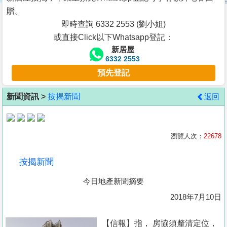
按
贈。
揭
即時查詢 6332 2553 (劉小姐)
或直接Click以下Whatsapp登記：
地
新居屋
產
6332 2553
博
預先登記
客
新聞資訊 >
按揭新聞
返回
地
產
新
瀏覽人次：
22678
聞
按揭新聞
數
今日地產新聞摘要
據
公
2018年7月10日
佈
【信報】指， 房協須釐清定位，