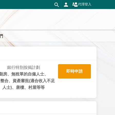
代理登入
們
銀行特別按揭計劃
即時申請
劏房、無稅單的自僱人士、
整合、資產審批(適合收入不足
人士)、唐樓、村屋等等