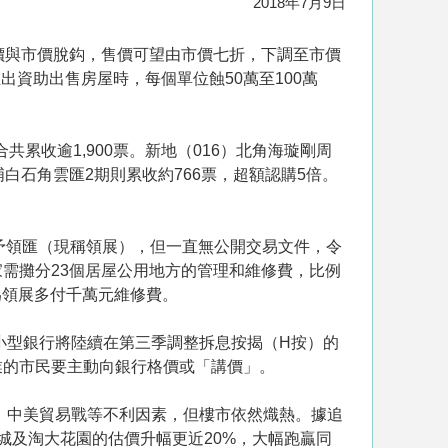
2018年7月9日
價與市價脫鈎，售價可望由市價七折，下調至市價
資助出售房屋時，每個單位蝕50萬至100萬
累收逾1,900票。新地（016）北角海璇剛周
白石角雲匯2期則累收約766票，超額認購5倍。
售予領匯（現稱領展），但一直無公開交易文件，令
需攤分23個居屋公用地方的管理和維修費，比例
為領展多付千萬元維修費。
小型銀行將陸續在第三季調整拆息按揭（H按）的
業的市民要主動向銀行格價或「講價」。
、中美貿易戰等不利因素，但樓市依然熾熱。據追
城及淘大花園的估價升幅更近20%，大幅跑贏同