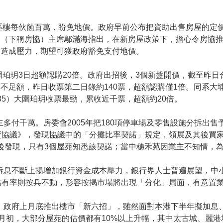
區樓每伙蝕百萬，盼免地價。政府早前公布把資助出售房屋的定
（下稱房協）主席鄔滿海指出，在新房屋政策下，擔心令房協推出
政造成壓力，期望可獲政府豁免支付地價。
珀玥3日超額認購20倍。政府出招後，3個新盤開價，截至昨日合共
不足額，昨日收票第二日錄約140票，超額認購僅1倍。同系大埔
35）大圍珀玥收票最勁，累收近千票，超額約20倍。
主多付千萬。房委會2005年把180項停車場及零售設施分拆出
協議》，發現協議中的「分攤比率契諾」規定，領展及其後買家
查詢後發現，只有3個屋苑知悉該契諾；當中穗禾苑因業主不知情，
拆息不斷上揚增加銀行資金成本壓力，銀行界人士普遍展望，中
佔有率則按兵不動，形容按揭市場將出現「分化」局面，有意置
。政府上月底推出樓市「新六招」，雖然面對本港下半年擬加息
月初，大部分屋苑的估價都有10%以上升幅，其中太古城、麗港