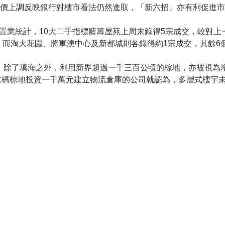
，估價上調反映銀行對樓市看法仍然進取，「新六招」亦有利促進
港置業統計，10大二手指標藍籌屋苑上周末錄得5宗成交，較對上
，而淘大花園、將軍澳中心及新都城則各錄得約1宗成交，其餘6
。除了填海之外，利用新界超過一千三百公頃的棕地，亦被視為
水橋棕地投資一千萬元建立物流倉庫的公司就認為，多層式樓宇