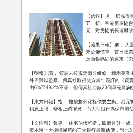
【信報】指， 房協市
五二折。香港房屋協會
元，對房協的長遠財
【蘋果日報】稱， 大圍
末公佈價單，首日收票
反而銀碼細的遠東（0
【明報】謂， 領展未按規定攤分維修，穗禾苑業
外界難以監察。傳真社取得雙方當年簽訂的《買賣
由6%至49.2%不等，但傳真社向該23個屋苑
【東方日報】指， 樓按趨分化格價要主動。港元
鎖息上限，變相上調按息，而大型銀行為保市場
【文匯報】報導， 住宅估價堅挺，四個月升一成
蹤本港十大指標屋苑的三大銀行最新估價，對比3