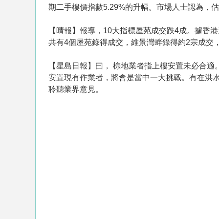
期二手樓價指數5.29%的升幅。市場人士認為
【晴報】報導，10大指標屋苑成交跌4成。據香
共有4個屋苑錄得成交，維景灣畔錄得約2宗成交
【星島日報】曰， 棕地業者指上樓安置未必合適
安置現有作業者，將會是當中一大挑戰。有在洪
聆聽業界意見。