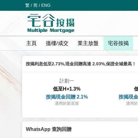
繁
/
简
/
ENG
主頁
搵樓/成交
業主放盤
宅谷按揭
按揭利息低至2.73%,現金回贈高達 2.03%,保證全城最高！
計劃一
低至H+1.3%
低
按揭現金回贈 2.1%
按揭現金
適用於新居屋
適用於
WhatsApp 查詢回贈