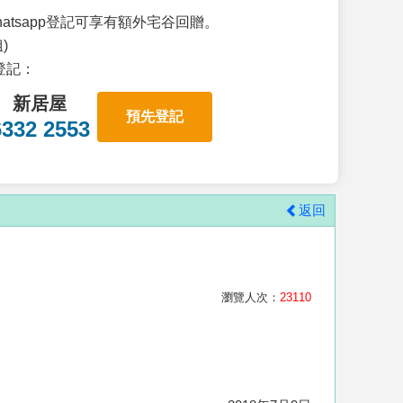
atsapp登記可享有額外宅谷回贈。
)
p登記：
新居屋
預先登記
6332 2553
返回
瀏覽人次：
23110