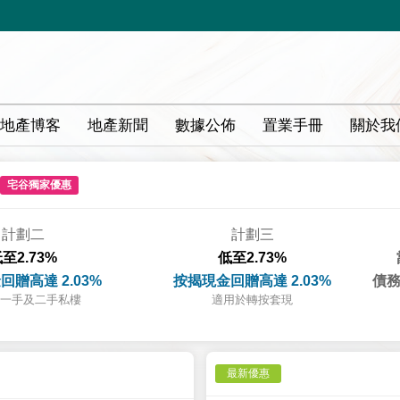
地產博客
地產新聞
數據公佈
置業手冊
關於我
宅谷獨家優惠
計劃二
計劃三
至2.73%
低至2.73%
回贈高達 2.03%
按揭現金回贈高達 2.03%
債務
一手及二手私樓
適用於轉按套現
最新優惠