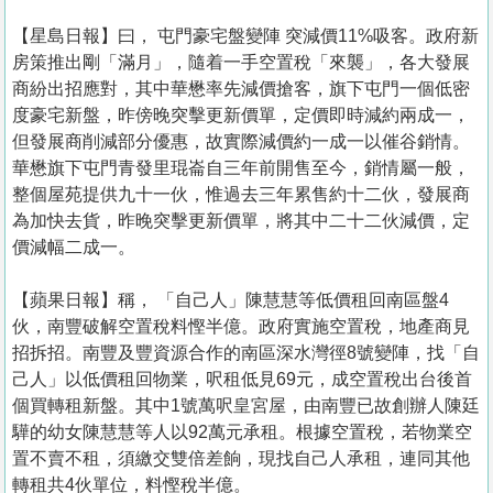
【星島日報】曰， 屯門豪宅盤變陣 突減價11%吸客。政府新
房策推出剛「滿月」，隨着一手空置稅「來襲」，各大發展
商紛出招應對，其中華懋率先減價搶客，旗下屯門一個低密
度豪宅新盤，昨傍晚突擊更新價單，定價即時減約兩成一，
但發展商削減部分優惠，故實際減價約一成一以催谷銷情。
華懋旗下屯門青發里琨崙自三年前開售至今，銷情屬一般，
整個屋苑提供九十一伙，惟過去三年累售約十二伙，發展商
為加快去貨，昨晚突擊更新價單，將其中二十二伙減價，定
價減幅二成一。
【蘋果日報】稱， 「自己人」陳慧慧等低價租回南區盤4
伙，南豐破解空置稅料慳半億。政府實施空置稅，地產商見
招拆招。南豐及豐資源合作的南區深水灣徑8號變陣，找「自
己人」以低價租回物業，呎租低見69元，成空置稅出台後首
個買轉租新盤。其中1號萬呎皇宮屋，由南豐已故創辦人陳廷
驊的幼女陳慧慧等人以92萬元承租。根據空置稅，若物業空
置不賣不租，須繳交雙倍差餉，現找自己人承租，連同其他
轉租共4伙單位，料慳稅半億。