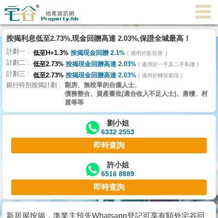
代
理
按揭利息低至2.73%,現金回贈高達 2.03%,保證全城最高！
主
計劃一
頁
低至H+1.3%
按揭現金回贈 2.1%
適用於新居屋
計劃二
低至2.73%
按揭現金回贈高達 2.03%
適用於一手及二手私樓
計劃三
搵
低至2.73%
按揭現金回贈高達 2.03%
適用於轉按套現
銀行特別按揭計劃
劏房、無稅單的自僱人士、
樓/
債務整合、資產審批(適合收入不足人士)、唐樓、村
成
屋等等
交
劉小姐
6332 2553
業
即時查詢
主
放
許小姐
6516 8889
盤
即時查詢
宅
谷
新居屋按揭，準業主預先Whatsapp登記可享有額外宅谷回