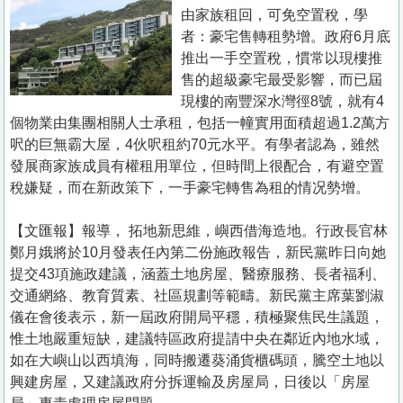
置
由家族租回，可免空置稅，學
業
者：豪宅售轉租勢增。政府6月底
推出一手空置稅，慣常以現樓推
手
售的超級豪宅最受影響，而已屆
冊
現樓的南豐深水灣徑8號，就有4
個物業由集團相關人士承租，包括一幢實用面積超過1.2萬方
關
呎的巨無霸大屋，4伙呎租約70元水平。有學者認為，雖然
於
發展商家族成員有權租用單位，但時間上很配合，有避空置
我
稅嫌疑，而在新政策下，一手豪宅轉售為租的情况勢增。
們
【文匯報】報導， 拓地新思維，嶼西借海造地。行政長官林
鄭月娥將於10月發表任內第二份施政報告，新民黨昨日向她
提交43項施政建議，涵蓋土地房屋、醫療服務、長者福利、
交通網絡、教育質素、社區規劃等範疇。新民黨主席葉劉淑
儀在會後表示，新一屆政府開局平穩，積極聚焦民生議題，
惟土地嚴重短缺，建議特區政府提請中央在鄰近內地水域，
如在大嶼山以西填海，同時搬遷葵涌貨櫃碼頭，騰空土地以
興建房屋，又建議政府分拆運輸及房屋局，日後以「房屋