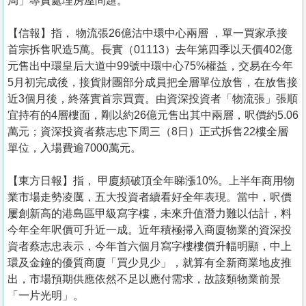
局」專責處理房屋問題。
【信報】指， 物流張26億沽中環中心兩層 ，單一買家承接
首宗拆售呎造5萬。長實（01113）去年第四季以天價402億
元售出中環皇后大道中99號中環中心75%權益，交易在今年
5月初完成後，接貨財團部分成員把全層單位放售，在放售接
近3個月後，終落實首宗買賣。由資深投資者「物流張」張順
宜持有的4層樓面，剛以約26億元售出其中兩層，呎價約5.06
萬元；資深投資者蔡志忠下周三（8日）正式拆售22樓全層
單位，入場費逾7000萬元。
【東方日報】指， 甲廈頻破頂全年睇漲10%。上半年商用物
業市場走勢凌厲，五大投資者續看好全年表現。當中，呎價
屢創新高的港島區甲級寫字樓，未來升值潛力難以估計，料
今年全年呎價可升近一成。近年積極掃入商廈物業的資深投
資者蔡志忠表示，今年首六個月寫字樓樓價升幅明顯，中上
環及金鐘的優質商廈「買少見少」，就算有全新商業地皮推
出，市場預期供應依然不足以應付需求，故該類物業前景
「一片光明」。