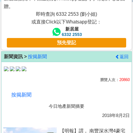
按
贈。
揭
即時查詢 6332 2553 (劉小姐)
或直接Click以下Whatsapp登記：
地
新居屋
產
6332 2553
博
預先登記
客
新聞資訊 >
按揭新聞
返回
地
產
新
瀏覽人次：
20860
聞
按揭新聞
數
今日地產新聞摘要
據
公
2018年8月2日
佈
【明報】謂， 南豐深水灣4豪宅