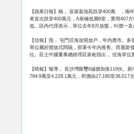
【蘋果日報】稱， 居屋嘉強苑跌穿400萬 ，
來首次跌穿400萬元，A座極低層8室，實用407
低。區內代理表示，單位去年8月放盤，叫價一直
【信報】指， 屯門弦海攻開放戶，年內應市。多個
單位屬於開放式間隔，部署今年內推售。而麗新發
位。莊士中國董事總經理莊家彬指出， 弦海單位
【晴報】報導， 長沙灣匯璽II減價加推119伙。
784.9萬至4,228.1萬元，呎價由27,180至36