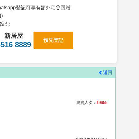
atsapp登記可享有額外宅谷回贈。
)
p登記：
新居屋
預先登記
6516 8889
返回
瀏覽人次：
19855