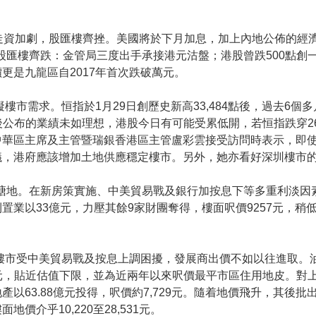
走資加劇，股匯樓齊挫。美國將於下月加息，加上內地公佈的經
股匯樓齊跌：金管局三度出手承接港元沽盤；港股曾跌500點創
更是九龍區自2017年首次跌破萬元。
市需求。恒指於1月29日創歷史新高33,484點後，過去6個多月
收市後公布的業績未如理想，港股今日有可能受累低開，若恒指跌穿2
中華區主席及主管暨瑞銀香港區主管盧彩雲接受訪問時表示，即
議，港府應該增加土地供應穩定樓市。另外，她亦看好深圳樓市
油塘地。在新房策實施、中美貿易戰及銀行加按息下等多重利淡
置業以33億元，力壓其餘9家財團奪得，樓面呎價9257元，
樓市受中美貿易戰及按息上調困擾，發展商出價不如以往進取。
9,256元，貼近估值下限，並為近兩年以來呎價最平市區住用地皮
以63.88億元投得，呎價約7,729元。隨着地價飛升，其後
介乎10,220至28,531元。