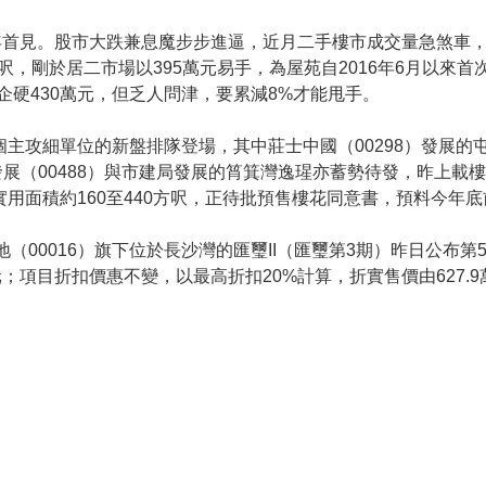
兩年首見。股市大跌兼息魔步步進逼，近月二手樓市成交量急煞車
方呎，剛於居二市場以395萬元易手，為屋苑自2016年6月以來首
企硬430萬元，但乏人問津，要累減8%才能甩手。
主攻細單位的新盤排隊登場，其中莊士中國（00298）發展的
展（00488）與市建局發展的筲箕灣逸瑆亦蓄勢待發，昨上載樓
實用面積約160至440方呎，正待批預售樓花同意書，預料今年
新地（00016）旗下位於長沙灣的匯璽II（匯璽第3期）昨日公布
,017元；項目折扣價惠不變，以最高折扣20%計算，折實售價由627.9萬至