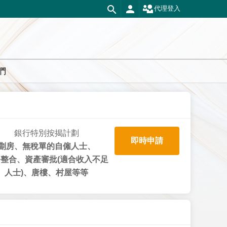
代理登入
們
銀行特別按揭計劃
即時申請
劏房、無稅單的自僱人士、
整合、資產審批(適合收入不足
人士)、唐樓、村屋等等