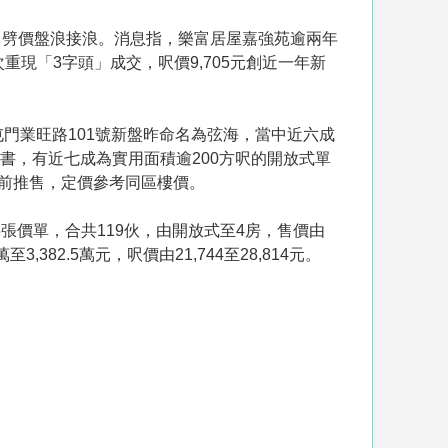
，劈價盤浪接浪。消息指，樂富居屋嘉強苑逾兩年
次重現「3字頭」成交，呎價9,705元創近一年新
屯門業旺路101號新盤昨命名為弦海，當中近六成
書，有近七成為實用面積逾200方呎的開放式單
底前推售，定價參考同區樓價。
第5張價單，合共119伙，由開放式至4房，售價由
3,382.5萬元，呎價由21,744至28,814元。