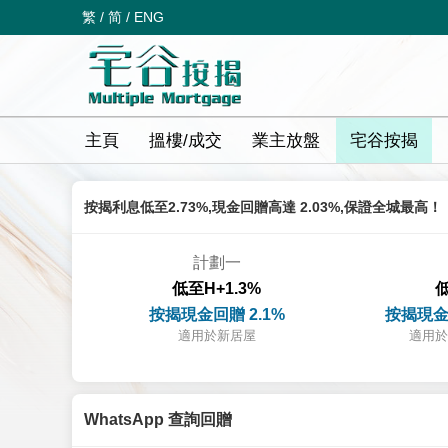
繁
/
简
/
ENG
主頁
搵樓/成交
業主放盤
宅谷按揭
按揭利息低至2.73%,現金回贈高達 2.03%,保證全城最高！
計劃一
低至H+1.3%
低
按揭現金回贈 2.1%
按揭現金
適用於新居屋
適用於
WhatsApp 查詢回贈