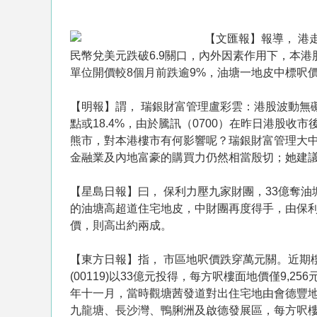
【文匯報】報導， 港
民幣兌美元跌破6.9關口，內外因素作用下，本港
單位開價較8個月前跌逾9%，油塘一地皮中標呎價
【明報】謂， 瑞銀財富管理盧彩雲：港股波動無礙樓
點或18.4%，由於騰訊（0700）在昨日港股
熊市，對本港樓市有何影響呢？瑞銀財富管理大
金融業及內地富豪的購買力仍然相當殷切；她建
【星島日報】曰， 保利力壓九家財團，33億奪
的油塘高超道住宅地皮，中財團再度得手，由保利
價，則高出約兩成。
【東方日報】指， 市區地呎價跌穿萬元關。近期
(00119)以33億元投得，每方呎樓面地價僅
年十一月，當時觀塘茜發道對出住宅地由會德豐地產
九龍塘、長沙灣、鴨脷洲及啟德發展區，每方呎樓面地價