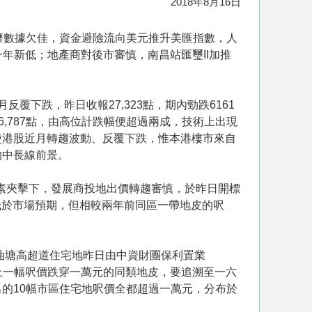
2018年8月16日
濟數據欠佳，資金避險流向美元推升美匯指數，人
一年新低；地產商對後市審慎，南昌站匯璽II加推
反覆下跌，昨日收報27,323點，期內勁跌6161
6,787點，由高位計跌幅便超過兩成，技術上出現
使港股近月轉趨波動、反覆下跌，惟本港樓市來自
的中長線前景。
因素夾擊下，發展商投地出價轉趨審慎，於昨日開標
稍低於市場預期，但相較兩年前同區一帶地皮的呎
油塘高超道住宅地昨日由中資財團保利置業
。對上一幅呎價跌穿一萬元的同類地皮，要追溯至一六
批出的10幅市區住宅地呎價全都超過一萬元，分布於