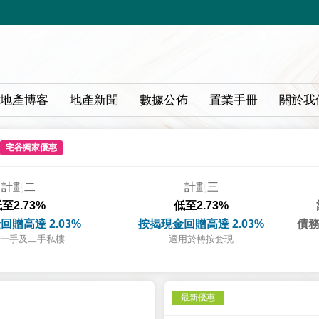
地產博客
地產新聞
數據公佈
置業手冊
關於我
宅谷獨家優惠
計劃二
計劃三
至2.73%
低至2.73%
回贈高達 2.03%
按揭現金回贈高達 2.03%
債務
一手及二手私樓
適用於轉按套現
最新優惠