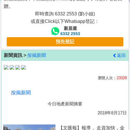
按
贈。
揭
即時查詢 6332 2553 (劉小姐)
或直接Click以下Whatsapp登記：
地
新居屋
產
6332 2553
博
預先登記
客
新聞資訊 >
按揭新聞
返回
地
產
新
瀏覽人次：
23328
聞
按揭新聞
數
今日地產新聞摘要
據
公
2018年8月17日
佈
【文匯報】報導， 走資加快，金