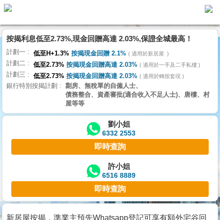
按揭利息低至2.73%,現金回贈高達 2.03%,保證全城最高！
主
計劃一
頁
低至H+1.3%
按揭現金回贈 2.1%
適用於新居屋
代
計劃二
理
低至2.73%
按揭現金回贈高達 2.03%
適用於一手及二手私樓
計劃三
搵
低至2.73%
按揭現金回贈高達 2.03%
適用於轉按套現
銀行特別按揭計劃
劏房、無稅單的自僱人士、
樓/
債務整合、資產審批(適合收入不足人士)、唐樓、村
成
屋等等
交
劉小姐
6332 2553
業
即時查詢
主
放
許小姐
6516 8889
盤
即時查詢
宅
谷
新居屋按揭，準業主預先Whatsapp登記可享有額外宅谷回