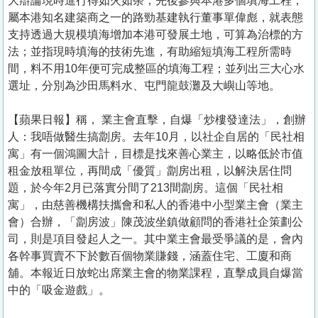
大辯論現時進行得如火如荼，先後參與本港多個填海工程，
屬本港知名建築商之一的路勁基建執行董事單偉彪，就表態
支持透過大規模填海增加本港可發展土地，可算為治標的方
法；並指現時填海的技術先進，有助縮短填海工程所需時
間，料不用10年便可完成整區的填海工程；並列出三大心水
選址，分別為沙田馬料水、屯門龍鼓灘及大嶼山等地。
【蘋果日報】稱， 業主會直擊，自爆「炒樓發達法」，創辦
人：我唔做醫生搞劏房。去年10月，以社企自居的「民社相
寓」有一個鴻圖大計，目標是找來善心業主，以略低於市值
租金放租單位，再間成「優質」劏房出租，以解決居住問
題，於今年2月已落實分間了213間劏房。這個「民社相
寓」，由慈善機構扶攜會和私人的香港中小型業主會（業主
會）合辦，「劏房波」陳茂波坐鎮做顧問的香港社企策劃公
司，則是項目發起人之一。其中業主會最受爭議的是，會內
各幹事買賣不下於數百個物業賺錢，涵蓋住宅、工廈和商
舖。本報近日放蛇出席業主會的物業課程，直擊成員自爆當
中的「吸金遊戲」。