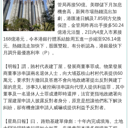
置
管局再接50億。美聯儲下月加息
業
機會高，新興市場熱錢流出加
劇，港匯連日觸及7.85弱方兌換
手
保證，金管局昨再出手接多50.24
冊
億港元沽盤，2日內4度入市累接
168億港元，令本港銀行體系結餘周五進一步縮至926.14億
關
元。熱錢流走加快下，股匯雙殺。有分析認為，港銀最快下
於
月調升最優惠利率（P）。
我
們
【明報】謂，賄村代表建丁屋，發展商董事罪成。物業發展
商董事涉串謀兩名退休人士，向大埔荔枝山村村代表提供60
萬元，要求對方撤回及答應不會向地政總署提出反對興建丁
屋的意見。涉事3人被控兩項串謀向代理人提供利益罪，其中
董事及一名退休人士罪成遭即時還押，法官更指地政總署向
丁屋建屋申請人披露反對者身分，原意是想讓他們私下解決
糾紛，卻有機會讓申請人威嚇或提供利益予反對者。
【星島日報】曰， 路勁基建單偉彪：十年內完成填海。土地