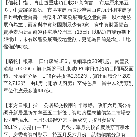
【信報】指， 青山道重建項目收37意向書 ，市建歷來第五
多，中資躍躍欲試。市區重建局長沙灣青山道/元州街重建項
目昨截收意向書，共吸引37家發展商提交意向書，以本地發
展商為主，而參與中資財團則最少有3家。有中資財團揚言，
賣地表油塘高超道住宅地於周三（15日）以貼近市場預期下
限批出，未有影響發展商投地意欲，更認為目前是增加土地
儲備的時機。
【晴報】報導， 日出康城LP6，最細單位289呎起。南豐及
港鐵（00066）旗下新盤日出康城LP6昨日介紹項目間隔及面
積。發展商介紹，LP6合共提供2,392伙，實用面積介乎289
至2,712呎，由1房（開放式廚房）至特色戶，當中以2房類別
單位供應最多達947伙。
【東方日報】指， 公居屋交投兩年半最靜。政府六月底公布
調升新居屋折扣率至五二折後，資助房屋未補價第二市場交
投即時插水。七月只錄得97宗同類成交，按月萎縮約
28.1%，亦是自一五年十二月後，單月交投首度跌穿百宗水
平。房委會資料顯示，於五月及六月份，該類物業分別有