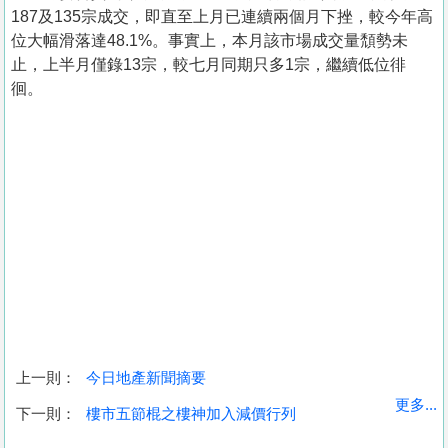
187及135宗成交，即直至上月已連續兩個月下挫，較今年高
位大幅滑落達48.1%。事實上，本月該市場成交量頹勢未
止，上半月僅錄13宗，較七月同期只多1宗，繼續低位徘
徊。
上一則：
今日地產新聞摘要
收
更多...
下一則：
樓市五節棍之樓神加入減價行列
藏