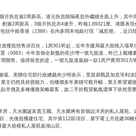
1個月拆息逾2周新高。港元拆息除隔夜息外繼續全面上升，其中與供
，創逾2周新高，3個月拆息亦4連升，昨報1.89321厘。港匯表
包括中銀香港（2388）在內多間本地銀行現「減息潮」，近日
龍道獲批預售涉百伙，1房301呎起，近年市建局最大面積入場
置（0083）今年首個全新盤的長沙灣一號九龍道，昨已上載樓
下周開售。值得留意的是，一號九龍道最細一款1房戶實用301
賺離場。美聯住宅部行政總裁布少明表示，受貿易戰及加息等利
，業主仍然具持貨能力，但樓價多年累積可觀升幅，業主希望避
以貼市價及多種優惠策略吸客，故二手於觀望氣氛濃厚下依然受
設洋房，天水圍誕富貴王國。天水圍將有首個設洋房的私人屋苑。
目，先後批獲建住宅。其中第112區項目，屋宇署上月批建36幢
全港最大規模私人屋苑嘉湖山莊。