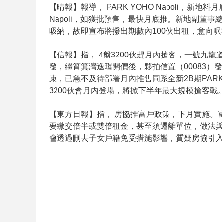
【晴報】報導， PARK YOHO Napoli，新
Napoli，如獲批預售，最快月底推。新地副董事總經理
吸納，故即宣布將撥出期數內100伙出租，意向呎
【信報】指， 4盤3200伙趕月內搶客，一號九
發，繼筲箕灣逸瑆開價後，夥拍信置（00083）發展
束，已急不及待部署月內推售同系全新2B期PARK 
3200伙會月內登場，將掀下半年最大規模搶客戰
【東方日報】指， 房協推富戶政策，下月實施。
要繳交倍半或雙倍租金，甚至須遷離單位，做法
會透過刪去子女戶籍免受措施影響，質疑房協引