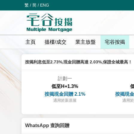
繁
/
简
/
ENG
主頁
搵樓/成交
業主放盤
宅谷按揭
按揭利息低至2.73%,現金回贈高達 2.03%,保證全城最高！
計劃一
低至H+1.3%
低
按揭現金回贈 2.1%
按揭現金
適用於新居屋
適用於
WhatsApp 查詢回贈