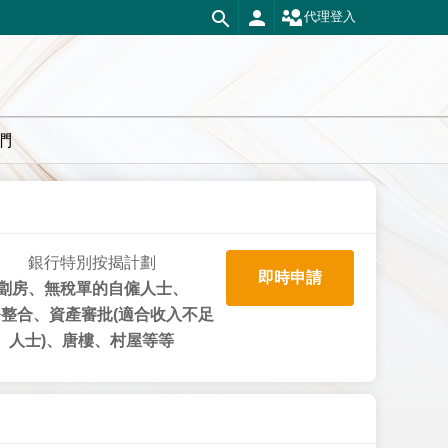
代理登入
們
銀行特別按揭計劃
即時申請
劏房、無稅單的自僱人士、
整合、資產審批(適合收入不足
人士)、唐樓、村屋等等