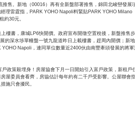
地料月底推售。新地（00016）再有全新盤部署推售，錦田北峻巒發展
雷霆指，PARK YOHO Napoli料緊貼PARK YOHO Mi
租約30元。
龍道上樓書，康城LP6快開價。政府宣布開徵空置稅後，新盤推
的深水埗單幢盤一號九龍道昨日上載樓書，趕周內開價；新地（0001
YOHO Napoli，連同單位數量近2400伙由南豐牽頭發展的
。
富戶政策殺埋身！房屋協會下月一日開始引入富戶政策，新租戶
與房屋委員會看齊，房協估計每年約有二千戶受影響。公屋聯會
入措施只會擾民。