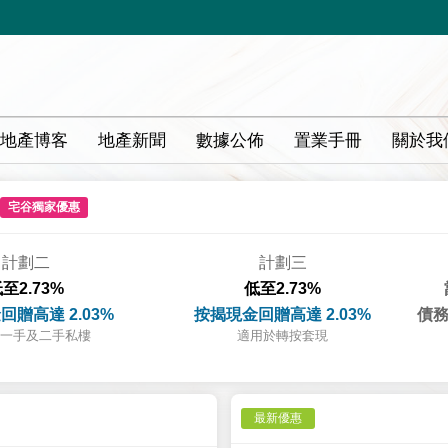
地產博客
地產新聞
數據公佈
置業手冊
關於我
宅谷獨家優惠
計劃二
計劃三
至2.73%
低至2.73%
回贈高達 2.03%
按揭現金回贈高達 2.03%
債務
一手及二手私樓
適用於轉按套現
最新優惠