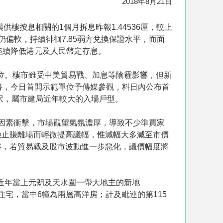
2018年8月21日
樓按息相關的1個月拆息昨報1.44536厘，較上
現仍偏軟，持續徘徊7.85弱方兌換保證水平，而面
陸續降低港元及人民幣定存息。
單位。樓市雖受中美貿易戰、加息等陰霾影響，但新
書，今日首開示範單位予傳媒參觀，料日內公布首
方呎，屬市建局近年較大的入場戶型。
淡因素衝擊，市場觀望氣氛濃厚，導致不少準買家
險止賺離場而輕微提高議幅，惟減幅大多減至市價
壓，若貿易戰及股市波動進一步惡化，議價幅度將
近年當上元朗及天水圍一帶大地主的新地
住宅，當中6幢為兩層高洋房；計及毗連的第115