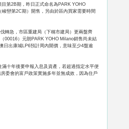
項目第2B期，昨日正式命名為PARK YOHO
lano（峻巒第2C期）開售，另由於區內買家需要時間
售步伐轉急，市區重建局（下稱市建局）更兩盤齊
6）元朗PARK YOHO Milano銷售尚未結
將軍澳日出康城LP6預計周內開價，意味至少4盤逾
住滿十年後要申報入息及資產，若超過指定水平便
指房委會的富戶政策實施多年並無成效，因為住戶