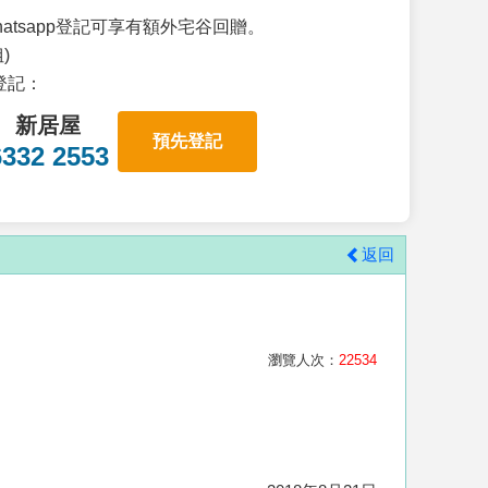
atsapp登記可享有額外宅谷回贈。
)
p登記：
新居屋
預先登記
6332 2553
返回
瀏覽人次：
22534