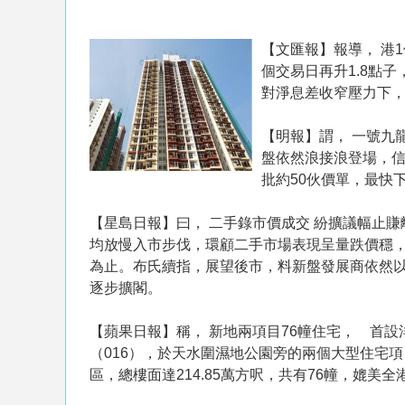
【文匯報】報導， 港
個交易日再升1.8點子
對淨息差收窄壓力下，
【明報】謂， 一號九
盤依然浪接浪登場，信
批約50伙價單，最快
【星島日報】曰， 二手錄市價成交 紛擴議幅止
均放慢入市步伐，環顧二手市場表現呈量跌價穩
為止。布氏續指，展望後市，料新盤發展商依然
逐步擴閣。
【蘋果日報】稱， 新地兩項目76幢住宅， 首
（016），於天水圍濕地公園旁的兩個大型住宅項
區，總樓面達214.85萬方呎，共有76幢，媲美