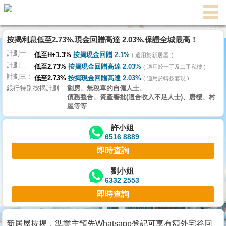
按揭利息低至2.73%,現金回贈高達 2.03%,保證全城最高！
主
計劃一
頁
低至H+1.3%
按揭現金回贈 2.1%
適用於新居屋
代
計劃二
理
低至2.73%
按揭現金回贈高達 2.03%
適用於一手及二手私樓
計劃三
搵
低至2.73%
按揭現金回贈高達 2.03%
適用於轉按套現
銀行特別按揭計劃
劏房、無稅單的自僱人士、
樓/
債務整合、資產審批(適合收入不足人士)、唐樓、村
成
屋等等
交
許小姐
6516 8889
業
即時查詢
主
放
劉小姐
6332 2553
盤
即時查詢
宅
谷
新居屋按揭，準業主預先Whatsapp登記可享有額外宅谷回