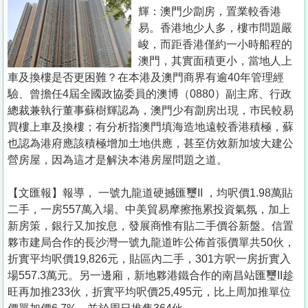
置
輝：澳門少劏房，置業較香港
業
易。香港地少人多，樓巿問題嚴
峻，而距香港僅約一小時船程的
手
澳門，其實面積更小，當地人上
冊
車及換樓是否更困難？在本港及澳門商界有逾40年管理經
驗、曾擔任4屆全國政協委員的澳博（0880）副主席、行政
關
總裁兼執行董事蘇樹輝認為，澳門少有劏房出現，巿民較易
於
買樓上車及換樓；有分析指澳門填海造地遠較香港積極，蘇
我
也認為港府應該積極增加土地供應，甚至仿效新加坡大建公
們
營房屋，因為這才是解決本港房屋問題之道。
【文匯報】報導， 一號九龍道硬撼匯璽II ，均呎價1.98萬貼
二手，一房557萬入場。中美貿易摩擦拖累投資氣氛，加上
新房策，銀行又加按息，發展商惟有貼二手價谷新盤。信置
夥市建局合作的長沙灣一號九龍道昨公佈首張價單共50伙，
折實平均呎價19,826元，貼區內二手，301方呎一房折實入
場557.3萬元。另一邊廂，新地夥港鐵合作的南昌站匯璽II趁
旺再加推233伙，折實平均呎價25,495元，比上周加推單位