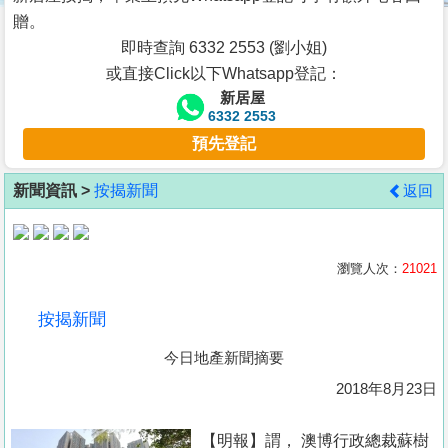
按
贈。
揭
即時查詢 6332 2553 (劉小姐)
或直接Click以下Whatsapp登記：
地
新居屋
產
6332 2553
博
預先登記
客
新聞資訊 >
按揭新聞
返回
地
產
新
瀏覽人次：
21021
聞
按揭新聞
數
今日地產新聞摘要
據
公
2018年8月23日
佈
【明報】謂， 澳博行政總裁蘇樹