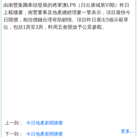
由南豐集團牽頭發展的將軍澳LP6（日出康城第VI期）昨日
上載樓書，南豐董事及地產總經理麥一擎表示，項目最快今
日開價，相信價錢合理有助銷情。項目昨日展出5個示範單
位，包括1房至3房，料周五會開放予公眾參觀。
上一則：
今日地產新聞摘要
收
更多...
下一則：
今日地產新聞摘要