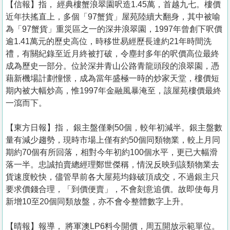
【信報】指， 經典樓蟹浪翠園呎造1.45萬，首越九七。樓價
近年扶搖直上，多個「97蟹貨」屋苑陸續大翻身，其中被喻
為「97蟹貨」重災區之一的深井浪翠園，1997年曾創下呎價
逾1.41萬元的歷史高位，時移世易經歷長達約21年時間洗
禮，有關紀錄至近月終被打破，令塵封多年的呎價高位最終
成為歷史一部分。位於深井青山公路青龍頭段的浪翠園，憑
藉新機場計劃憧憬，成為當年盛極一時的炒家天堂，樓價短
期內被大幅炒高，惟1997年金融風暴淹至，該屋苑樓價最終
一瀉而下。
【東方日報】指， 銀主盤僅剩50個，較年初減半。銀主盤數
量有減少趨勢，現時市場上僅有約50個同類物業，較上月同
期約70個有所回落，相對今年初約100個水平，更已大幅滑
落一半。忠誠拍賣總經理鄭世傑稱，情況反映到該類物業去
貨速度較快，儘管早前各大屋苑均錄破頂成交，不過銀主只
要求價錢合理，「到價便賣」，不會刻意追價。故即使每月
新增10至20個同類放盤，亦不會令整體數字上升。
【晴報】報導， 將軍澳LP6料今開價，周五開放示範單位。