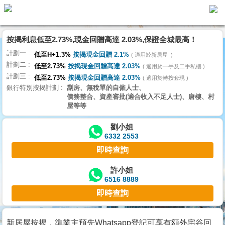
按揭利息低至2.73%,現金回贈高達 2.03%,保證全城最高！
主
計劃一
頁
低至H+1.3%
按揭現金回贈 2.1%
適用於新居屋
代
計劃二
理
低至2.73%
按揭現金回贈高達 2.03%
適用於一手及二手私樓
計劃三
搵
低至2.73%
按揭現金回贈高達 2.03%
適用於轉按套現
銀行特別按揭計劃
劏房、無稅單的自僱人士、
樓/
債務整合、資產審批(適合收入不足人士)、唐樓、村
成
屋等等
交
劉小姐
6332 2553
業
即時查詢
主
放
許小姐
6516 8889
盤
即時查詢
宅
谷
新居屋按揭，準業主預先Whatsapp登記可享有額外宅谷回