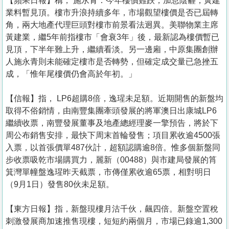
【蘋果日報】稱， 施永青：今年樓價難跌，加息陰霾，黃建
業料暫見頂。樓市升浪持續多年，市場觀望樓價是否已屆轉
角，兩大地產代理巨頭對樓市前景看法迥異。美聯物業主席
黃建業，繼5年前指樓市「會衰3年」後，最新認為樓價暫已
見頂，下半年難上升，繼續看淡。另一邊廂，中原集團創辦
人施永青則未能確定樓市是否轉勢，但確定成交量已急挫五
成，「惟年尾樓價仍會高於年初。」
【信報】指， LP6超購8倍，逸瑆未足額。近期開售的新盤均
取得不俗銷情，由南豐集團牽頭發展的將軍澳日出康城LP6
繼續收票，南豐發展董事及地產總經理麥一擎預告，將於下
周公布銷售安排，最快下周末首輪發售；項目累收逾4500張
入票，以首張價單487伙計，超額認購逾8倍。惟多個新盤同
步收票吸乾市場購買力，麗新（00488）與市建局發展的筲
箕灣單幢盤逸瑆昨天截票，市傳僅累收逾65票，相對明日
（9月1日）發售80伙未足額。
【東方日報】指，新盤現樓月沽千伙，飆四倍。新盤空置稅
刺激發展商加速推售現樓，短短約兩個月，市場已錄逾1,300