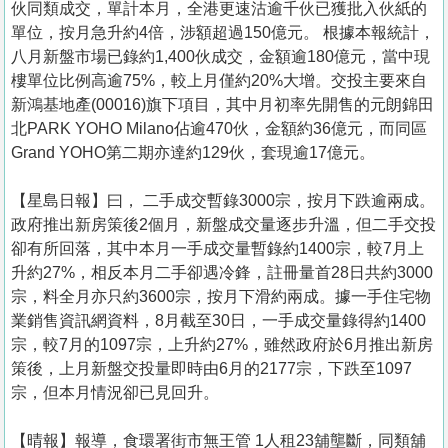
伙同類成交，單計本月，全港更速沽逾千伙已獲批入伙紙的
單位，按月急升約4倍，涉額超過150億元。 根據本報統計，
八月新盤市場已錄約1,400伙成交，金額逾180億元，當中現
樓單位比例高逾75%，較上月僅約20%大增。交投主要來自
新鴻基地產(00016)旗下項目，其中月初率先開售的元朗錦田
北PARK YOHO Milano佔逾470伙，金額約36億元，而同區
Grand YOHO第二期亦達約129伙，套現逾17億元。
【星島日報】曰， 二手成交暫錄3000宗，按月下跌逾兩成。
政府推出新房策後2個月，新盤成交量逐步升溫，但二手交投
卻有所回落，其中本月一手成交量暫錄約1400宗，較7月上
升約27%，相反本月二手卻遇冷鋒，註冊量首28日共約3000
宗，料全月亦只約3600宗，按月下滑約兩成。據一手住宅物
業銷售資訊網資料，8月截至30日，一手成交量錄得約1400
宗，較7月的1097宗，上升約27%，雖然政府於6月推出新房
策後，上月新盤交投量即時由6月的2177宗，下跌至1097
宗，但本月情況卻已見回升。
【晴報】報導，食環署街市無王管 1人租23舖壟斷，同類舖