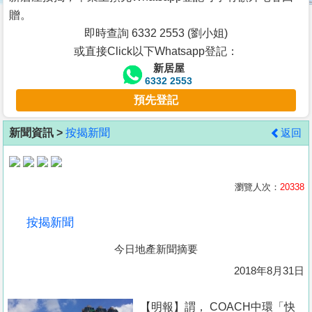
按
贈。
揭
即時查詢 6332 2553 (劉小姐)
或直接Click以下Whatsapp登記：
地
新居屋
產
6332 2553
博
預先登記
客
新聞資訊 >
按揭新聞
返回
地
產
新
瀏覽人次：
20338
聞
按揭新聞
數
今日地產新聞摘要
據
公
2018年8月31日
佈
【明報】謂， COACH中環「快