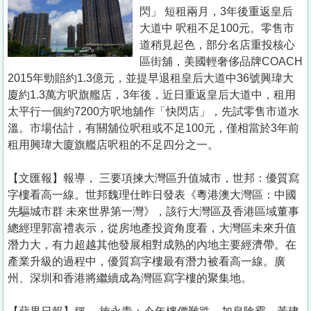
置
閃」 短租兩月，3年後重返皇后
業
大道中 呎租不足100元。零售市
道稍見起色，部分名店重投核心
手
區街舖，美國輕奢侈品牌COACH
冊
2015年勁賠約1.3億元，並提早退租皇后大道中36號興瑋大
廈約1.3萬方呎旗艦店，3年後，近日重返皇后大道中，租用
關
太平行一個約7200方呎地舖作「快閃店」，先試零售市道水
於
溫。市場估計，有關舖位呎租或不足100元，僅相當於3年前
我
租用興瑋大廈旗艦店呎租的不足四分之一。
們
【文匯報】報導， 三要項揀大灣區升值城市，世邦：優質寫
字樓看高一線。世邦魏理仕昨日發表《粵港澳大灣區：中國
先驅城市群 未來世界第一灣》，該行大灣區及香港區域董事
總經理郭富禮表示，從房地產投資角度看，大灣區未來升值
潛力大，有力超越其他發展相對成熟的內地主要經濟帶。在
產業升級的過程中，優質寫字樓最有潛力被看高一線。廣
州、深圳和香港將繼續成為灣區寫字樓的聚集地。