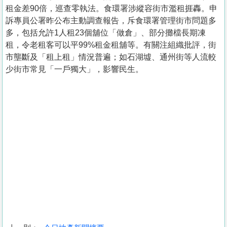
租金差90倍，巡查零執法。食環署涉縱容街市濫租捱轟。申
訴專員公署昨公布主動調查報告，斥食環署管理街市問題多
多，包括允許1人租23個舖位「做倉」、部分攤檔長期凍
租，令老租客可以平99%租金租舖等。有關注組織批評，街
市壟斷及「租上租」情況普遍；如石湖墟、通州街等人流較
少街市常見「一戶獨大」，影響民生。